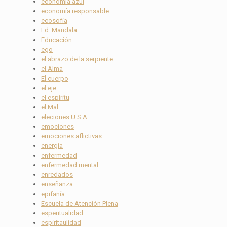
economía azul
economía responsable
ecosofía
Ed. Mandala
Educación
ego
el abrazo de la serpiente
el Alma
El cuerpo
el eje
el espíritu
el Mal
eleciones U.S.A
emociones
emociones aflictivas
energía
enfermedad
enfermedad mental
enredados
enseñanza
epifanía
Escuela de Atención Plena
esperitualidad
espiritaulidad