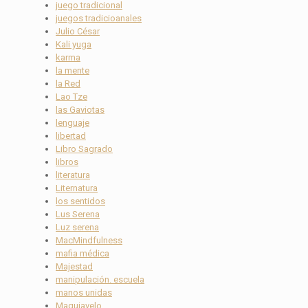
juego tradicional
juegos tradicioanales
Julio César
Kali yuga
karma
la mente
la Red
Lao Tze
las Gaviotas
lenguaje
libertad
Libro Sagrado
libros
literatura
Liternatura
los sentidos
Lus Serena
Luz serena
MacMindfulness
mafia médica
Majestad
manipulación. escuela
manos unidas
Maquiavelo