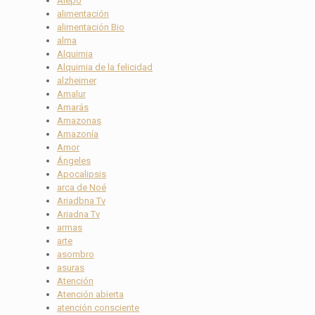
Alepo
alimentación
alimentación Bio
alma
Alquimia
Alquimia de la felicidad
alzheimer
Amalur
Amarás
Amazonas
Amazonía
Amor
Ángeles
Apocalipsis
arca de Noé
Ariadbna Tv
Ariadna Tv
armas
arte
asombro
asuras
Atención
Atención abierta
atención consciente