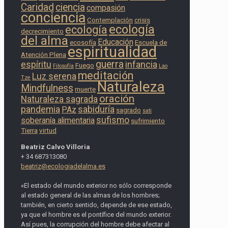
Caridad
ciencia
compasión
conciencia
Contemplación
crisis
ecología
ecología
decrecimiento
del alma
Educación
ecosofía
Escuela de
espiritualidad
Atención Plena
guerra
espíritu
infancia
Fuego
Filosofía
Lao
meditación
Luz serena
Tze
Naturaleza
Mindfulness
muerte
oración
Naturaleza sagrada
pandemia
sabiduría
PAz
sagrado
sati
sufismo
soberanía alimentaria
sufrimiento
Tierra
virtud
Beatriz Calvo Villoria
+ 34 687313080
beatriz@ecologiadelalma.es
«El estado del mundo exterior no sólo corresponde
al estado general de las almas de los hombres;
también, en cierto sentido, depende de ese estado,
ya que el hombre es el pontífice del mundo exterior.
Así pues, la corrupción del hombre debe afectar al