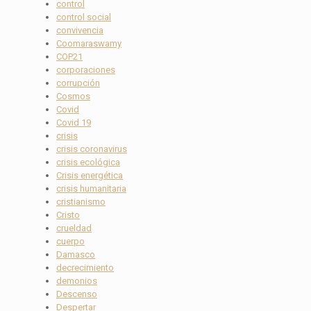
control
control social
convivencia
Coomaraswamy
COP21
corporaciones
corrupción
Cosmos
Covid
Covid 19
crisis
crisis coronavirus
crisis ecológica
Crisis energética
crisis humanitaria
cristianismo
Cristo
crueldad
cuerpo
Damasco
decrecimiento
demonios
Descenso
Despertar