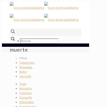
✕
muerte
Filtrar
Categorías
Etiquetas
Autor
Ver todo
Todo
Artículos
Crónicas
Ecosofía
Editoriales
Enseñanzas