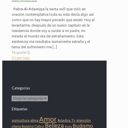
Rabia-Al-Adawiyya la santa sufí que vivió en
oración contemplativa toda su vida decía algo así
como que no hay mayor pecado que existir. Hoy al
levantarme, después de un nuevo capítulo en la
residencia donde voy a cuidar a mi padre, mi
mirada al mundo era de extrañamiento. Esta
existencia me resultaba sumamente extraña y el
tema del sufrimiento me
[…]
Te gusta?
5
0
Leer más
Categorías
Categorías
Etiquetas
Amor
agricultura
alma
Ariadna Tv
atención
Belleza
Budismo
plena
Beatriz Calvo
Buda