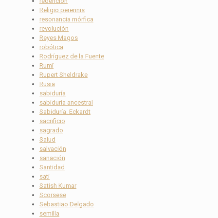
redención
Religio perennis
resonancia mórfica
revolución
Reyes Magos
robótica
Rodríguez de la Fuente
Rumî
Rupert Sheldrake
Rusia
sabiduría
sabiduría ancestral
Sabiduría. Eckardt
sacrificio
sagrado
Salud
salvación
sanación
Santidad
sati
Satish Kumar
Scorsese
Sebastiao Delgado
semilla