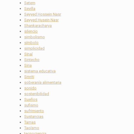
Setem
Sevilla
Seyyed Hossein Nasr
Seyyed Husein Nasr
Shankaracharya
silencio
simbolismo
símbolo
simplicidad
Sinaí
Sintecho
Siria
sistema educativa
Smriti
soberanía alimentaria
sonido
sostenibilidad
Sueños
sufismo
sufrimiento
Sustancias
Tamas
Taoísmo
tecnociencia