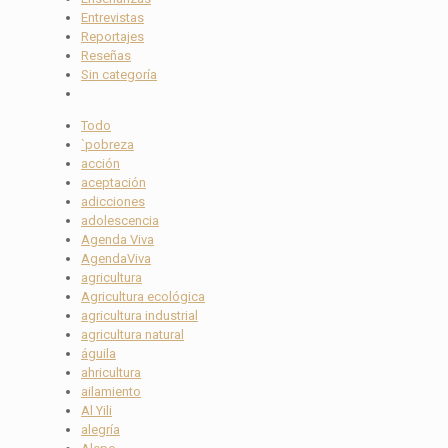
Entrevistas
Reportajes
Reseñas
Sin categoría
Todo
`pobreza
acción
aceptación
adicciones
adolescencia
Agenda Viva
AgendaViva
agricultura
Agricultura ecológica
agricultura industrial
agricultura natural
águila
ahricultura
ailamiento
Al Yili
alegría