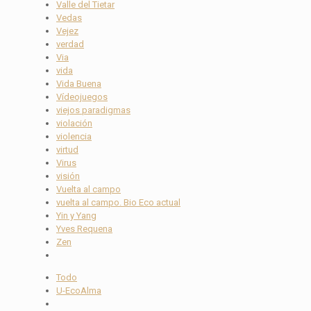
Valle del Tietar
Vedas
Vejez
verdad
Via
vida
Vida Buena
Vídeojuegos
viejos paradigmas
violación
violencia
virtud
Virus
visión
Vuelta al campo
vuelta al campo. Bio Eco actual
Yin y Yang
Yves Requena
Zen
Todo
U-EcoAlma