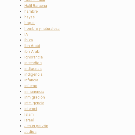
Halil Barcena
hambre
hayas
hogar
hombre y naturaleza
IA
Ibiza
Ibn Arabi
ibn´Arabi
Ignorancia
incendios
indígenas
indigencia
infancia
infierno
inmanencia
inmigración
inteligencia
internet
Islam
Israel
Jesús garzón
Judíos