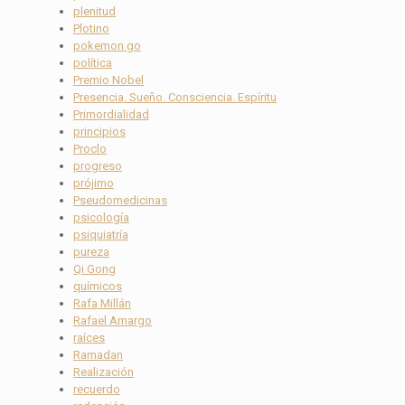
plenitud
Plotino
pokemon go
política
Premio Nobel
Presencia. Sueño. Consciencia. Espíritu
Primordialidad
principios
Proclo
progreso
prójimo
Pseudomedicinas
psicología
psiquiatría
pureza
Qi Gong
químicos
Rafa Millán
Rafael Amargo
raíces
Ramadan
Realización
recuerdo