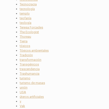
Tecnocracia
tecnología
templo
teofanía
teología
Teresa Forcades
The Ecologist
Thoreau
Tierra
tóxicos
Tóxicos ambientales
Tradición
transformación
Transgénicos
trascendencia
Trashumancia
turismo
turismo de masas
unión
USA
úteros artificiales
v
Vak