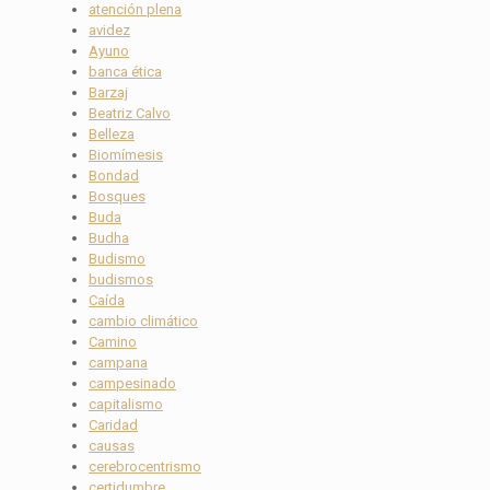
atención plena
avidez
Ayuno
banca ética
Barzaj
Beatriz Calvo
Belleza
Biomímesis
Bondad
Bosques
Buda
Budha
Budismo
budismos
Caída
cambio climático
Camino
campana
campesinado
capitalismo
Caridad
causas
cerebrocentrismo
certidumbre