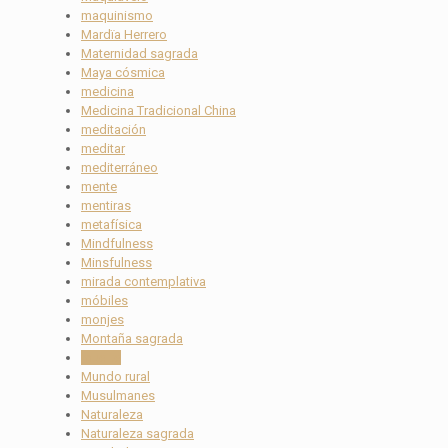
maquinismo
Mardïa Herrero
Maternidad sagrada
Maya cósmica
medicina
Medicina Tradicional China
meditación
meditar
mediterráneo
mente
mentiras
metafísica
Mindfulness
Minsfulness
mirada contemplativa
móbiles
monjes
Montaña sagrada
muerte
Mundo rural
Musulmanes
Naturaleza
Naturaleza sagrada