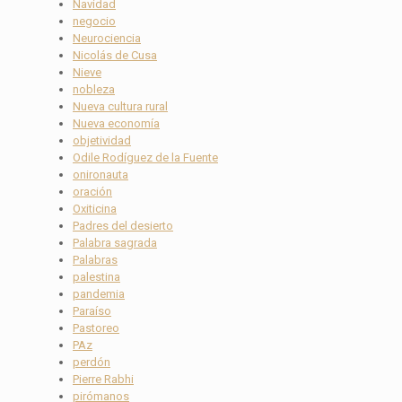
Navidad
negocio
Neurociencia
Nicolás de Cusa
Nieve
nobleza
Nueva cultura rural
Nueva economía
objetividad
Odile Rodíguez de la Fuente
onironauta
oración
Oxiticina
Padres del desierto
Palabra sagrada
Palabras
palestina
pandemia
Paraíso
Pastoreo
PAz
perdón
Pierre Rabhi
pirómanos