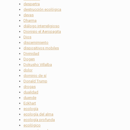
despertra
destrucción ecológica
devas
Dharma
diálogo interreligioso
Dionisio el Aeropagita
Dios
discernimiento
dispositivos mobiles
Divinidad
Dogen
Dokusho Villalba
dolor
dominio de sí
Donald Trump
drogas
dualidad
duende
Eckhart
ecología
ecología del alma
ecología profunda
ecológico