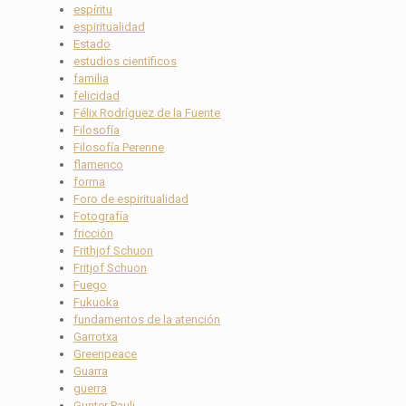
espíritu
espiritualidad
Estado
estudios científicos
familia
felicidad
Félix Rodríguez de la Fuente
Filosofía
Filosofía Perenne
flamenco
forma
Foro de espiritualidad
Fotografía
fricción
Frithjof Schuon
Fritjof Schuon
Fuego
Fukuoka
fundamentos de la atención
Garrotxa
Greenpeace
Guarra
guerra
Gunter Pauli