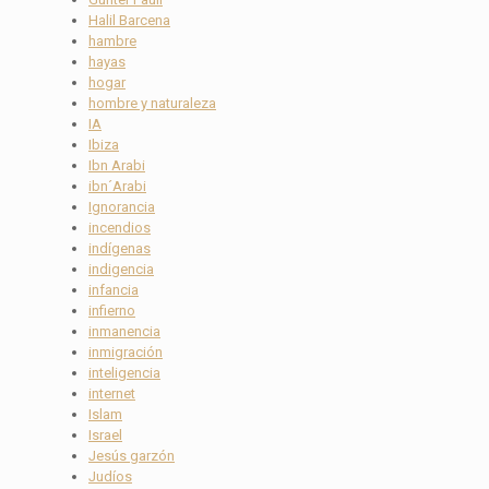
Halil Barcena
hambre
hayas
hogar
hombre y naturaleza
IA
Ibiza
Ibn Arabi
ibn´Arabi
Ignorancia
incendios
indígenas
indigencia
infancia
infierno
inmanencia
inmigración
inteligencia
internet
Islam
Israel
Jesús garzón
Judíos