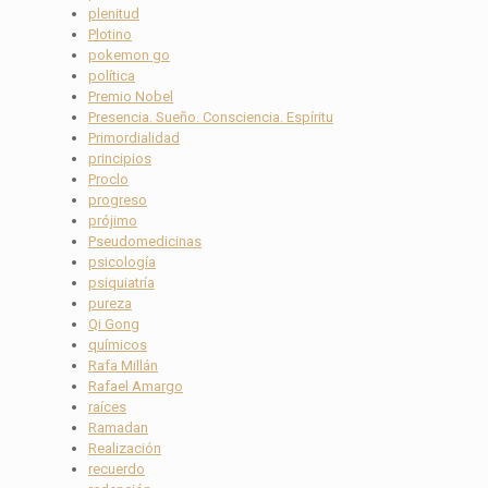
plenitud
Plotino
pokemon go
política
Premio Nobel
Presencia. Sueño. Consciencia. Espíritu
Primordialidad
principios
Proclo
progreso
prójimo
Pseudomedicinas
psicología
psiquiatría
pureza
Qi Gong
químicos
Rafa Millán
Rafael Amargo
raíces
Ramadan
Realización
recuerdo