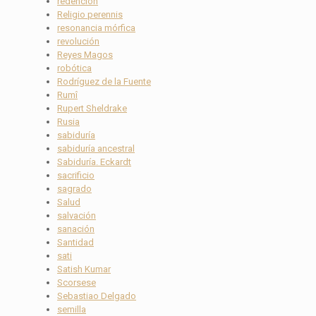
redención
Religio perennis
resonancia mórfica
revolución
Reyes Magos
robótica
Rodríguez de la Fuente
Rumî
Rupert Sheldrake
Rusia
sabiduría
sabiduría ancestral
Sabiduría. Eckardt
sacrificio
sagrado
Salud
salvación
sanación
Santidad
sati
Satish Kumar
Scorsese
Sebastiao Delgado
semilla