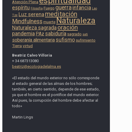
espiritualidad
Atención Plena
guerra
espíritu
infancia
Fuego
Filosofía
Lao
meditación
Luz serena
Tze
Naturaleza
Mindfulness
muerte
oración
Naturaleza sagrada
pandemia
sabiduría
PAz
sagrado
sati
sufismo
soberanía alimentaria
sufrimiento
Tierra
virtud
Beatriz Calvo Villoria
+ 34 687313080
beatriz@ecologiadelalma.es
«El estado del mundo exterior no sólo corresponde
al estado general de las almas de los hombres;
también, en cierto sentido, depende de ese estado,
ya que el hombre es el pontífice del mundo exterior.
Así pues, la corrupción del hombre debe afectar al
todo»
Martin Lings