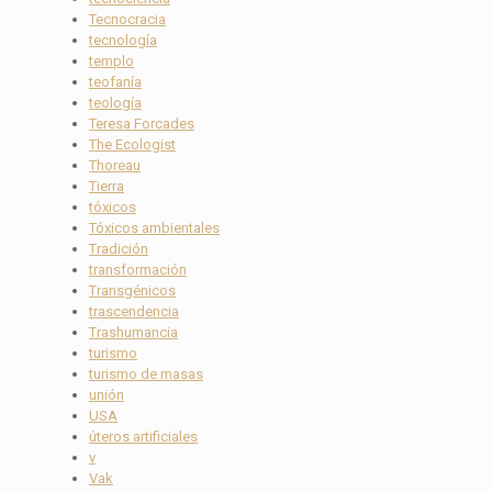
Tecnocracia
tecnología
templo
teofanía
teología
Teresa Forcades
The Ecologist
Thoreau
Tierra
tóxicos
Tóxicos ambientales
Tradición
transformación
Transgénicos
trascendencia
Trashumancia
turismo
turismo de masas
unión
USA
úteros artificiales
v
Vak