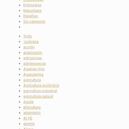
Entrevistas
Reportajes
Reseñas
Sin categoría
Todo
`pobreza
acción
aceptación
adicciones
adolescencia
Agenda Viva
AgendaViva
agricultura
Agricultura ecológica
agricultura industrial
agricultura natural
águila
ahricultura
ailamiento
Al Yili
alegría