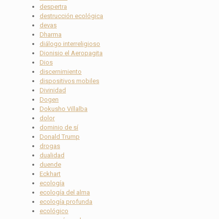
despertra
destrucción ecológica
devas
Dharma
diálogo interreligioso
Dionisio el Aeropagita
Dios
discernimiento
dispositivos mobiles
Divinidad
Dogen
Dokusho Villalba
dolor
dominio de sí
Donald Trump
drogas
dualidad
duende
Eckhart
ecología
ecología del alma
ecología profunda
ecológico