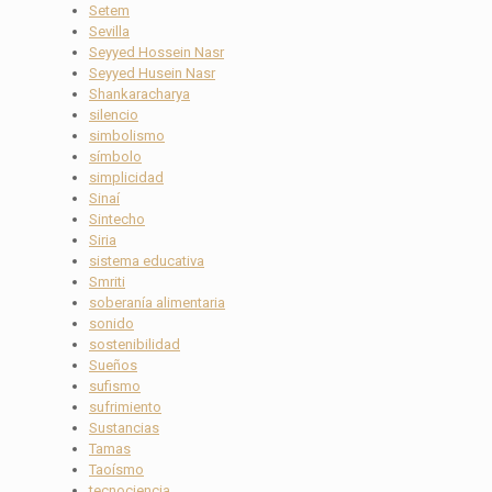
Setem
Sevilla
Seyyed Hossein Nasr
Seyyed Husein Nasr
Shankaracharya
silencio
simbolismo
símbolo
simplicidad
Sinaí
Sintecho
Siria
sistema educativa
Smriti
soberanía alimentaria
sonido
sostenibilidad
Sueños
sufismo
sufrimiento
Sustancias
Tamas
Taoísmo
tecnociencia