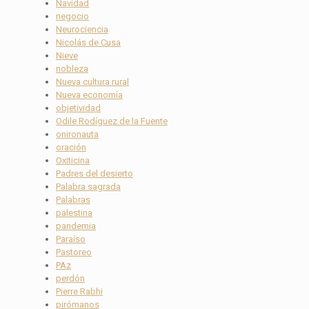
Navidad
negocio
Neurociencia
Nicolás de Cusa
Nieve
nobleza
Nueva cultura rural
Nueva economía
objetividad
Odile Rodíguez de la Fuente
onironauta
oración
Oxiticina
Padres del desierto
Palabra sagrada
Palabras
palestina
pandemia
Paraíso
Pastoreo
PAz
perdón
Pierre Rabhi
pirómanos