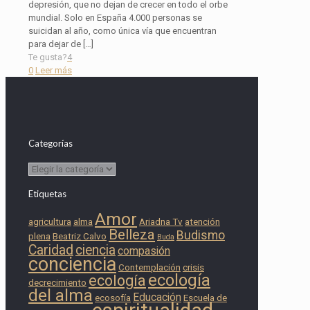
depresión, que no dejan de crecer en todo el orbe
mundial. Solo en España 4.000 personas se
suicidan al año, como única vía que encuentran
para dejar de
[…]
Te gusta?
4
0
Leer más
Categorías
Categorías
Etiquetas
Amor
agricultura
alma
Ariadna Tv
atención
Belleza
Budismo
plena
Beatriz Calvo
Buda
Caridad
ciencia
compasión
conciencia
Contemplación
crisis
ecología
ecología
decrecimiento
del alma
Educación
ecosofía
Escuela de