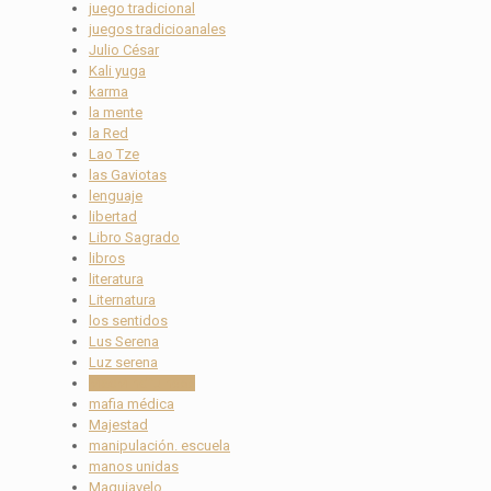
juego tradicional
juegos tradicioanales
Julio César
Kali yuga
karma
la mente
la Red
Lao Tze
las Gaviotas
lenguaje
libertad
Libro Sagrado
libros
literatura
Liternatura
los sentidos
Lus Serena
Luz serena
MacMindfulness
mafia médica
Majestad
manipulación. escuela
manos unidas
Maquiavelo