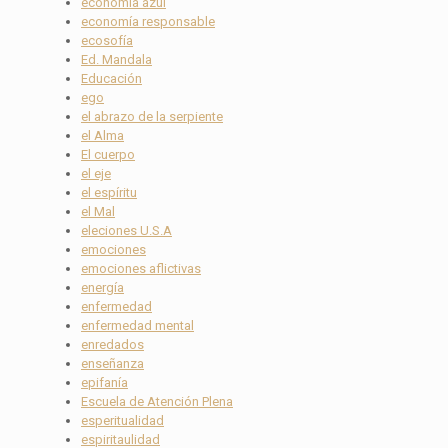
economía azul
economía responsable
ecosofía
Ed. Mandala
Educación
ego
el abrazo de la serpiente
el Alma
El cuerpo
el eje
el espíritu
el Mal
eleciones U.S.A
emociones
emociones aflictivas
energía
enfermedad
enfermedad mental
enredados
enseñanza
epifanía
Escuela de Atención Plena
esperitualidad
espiritaulidad