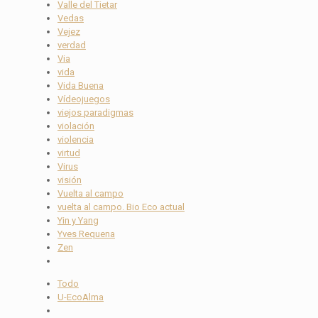
Valle del Tietar
Vedas
Vejez
verdad
Via
vida
Vida Buena
Vídeojuegos
viejos paradigmas
violación
violencia
virtud
Virus
visión
Vuelta al campo
vuelta al campo. Bio Eco actual
Yin y Yang
Yves Requena
Zen
Todo
U-EcoAlma