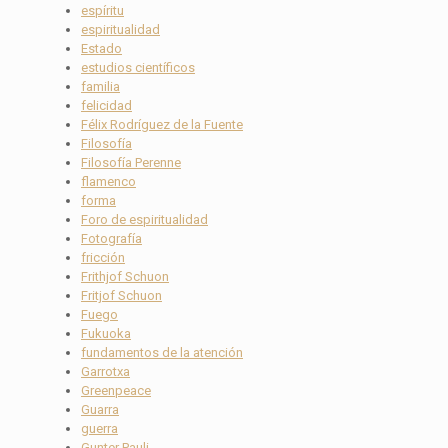
espíritu
espiritualidad
Estado
estudios científicos
familia
felicidad
Félix Rodríguez de la Fuente
Filosofía
Filosofía Perenne
flamenco
forma
Foro de espiritualidad
Fotografía
fricción
Frithjof Schuon
Fritjof Schuon
Fuego
Fukuoka
fundamentos de la atención
Garrotxa
Greenpeace
Guarra
guerra
Gunter Pauli