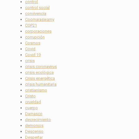
control
control social
convivencia
Coomaraswamy
COP21
corporaciones
corrupción
Cosmos
Covid
Covid 19
crisis
crisis coronavirus
crisis ecológica
Crisis energética
crisis humanitaria
cristianismo
Cristo
crueldad
cuerpo
Damasco
decrecimiento
demonios
Descenso
Despertar