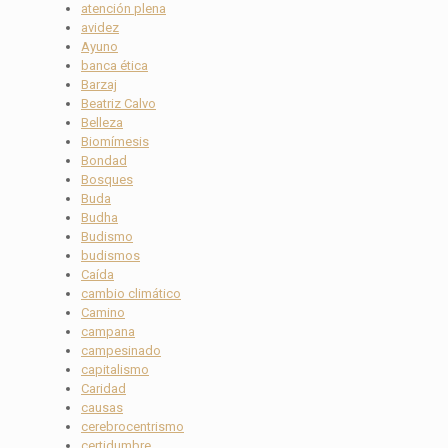
atención plena
avidez
Ayuno
banca ética
Barzaj
Beatriz Calvo
Belleza
Biomímesis
Bondad
Bosques
Buda
Budha
Budismo
budismos
Caída
cambio climático
Camino
campana
campesinado
capitalismo
Caridad
causas
cerebrocentrismo
certidumbre