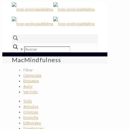
✕
MacMindfulness
Filtrar
Categorías
Etiquetas
Autor
Ver todo
Todo
Artículos
Crónicas
Ecosofía
Editoriales
Enseñanzas