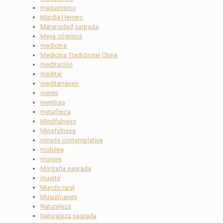
maquinismo
Mardïa Herrero
Maternidad sagrada
Maya cósmica
medicina
Medicina Tradicional China
meditación
meditar
mediterráneo
mente
mentiras
metafísica
Mindfulness
Minsfulness
mirada contemplativa
móbiles
monjes
Montaña sagrada
muerte
Mundo rural
Musulmanes
Naturaleza
Naturaleza sagrada