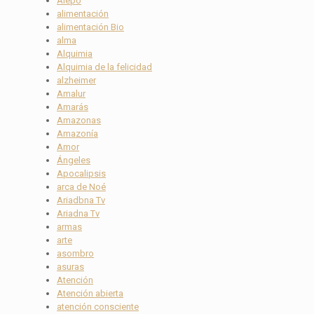
Alepo
alimentación
alimentación Bio
alma
Alquimia
Alquimia de la felicidad
alzheimer
Amalur
Amarás
Amazonas
Amazonía
Amor
Ángeles
Apocalipsis
arca de Noé
Ariadbna Tv
Ariadna Tv
armas
arte
asombro
asuras
Atención
Atención abierta
atención consciente