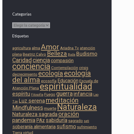
Categorías
Categorías
Etiquetas
Amor
agricultura
alma
Ariadna Tv
atención
Belleza
Budismo
plena
Beatriz Calvo
Buda
Caridad
ciencia
compasión
conciencia
Contemplación
crisis
ecología
ecología
decrecimiento
del alma
Educación
ecosofía
Escuela de
espiritualidad
Atención Plena
guerra
espíritu
infancia
Fuego
Filosofía
Lao
meditación
Luz serena
Tze
Naturaleza
Mindfulness
muerte
oración
Naturaleza sagrada
pandemia
sabiduría
PAz
sagrado
sati
sufismo
soberanía alimentaria
sufrimiento
Tierra
virtud