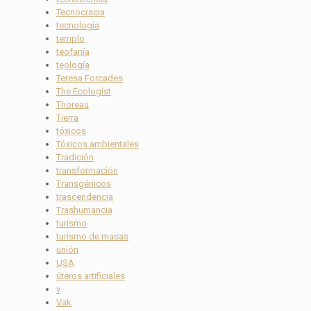
Tecnocracia
tecnología
templo
teofanía
teología
Teresa Forcades
The Ecologist
Thoreau
Tierra
tóxicos
Tóxicos ambientales
Tradición
transformación
Transgénicos
trascendencia
Trashumancia
turismo
turismo de masas
unión
USA
úteros artificiales
v
Vak