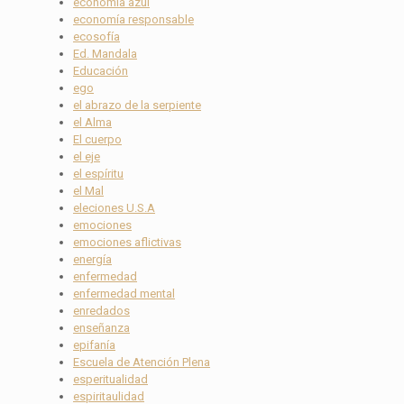
economía azul
economía responsable
ecosofía
Ed. Mandala
Educación
ego
el abrazo de la serpiente
el Alma
El cuerpo
el eje
el espíritu
el Mal
eleciones U.S.A
emociones
emociones aflictivas
energía
enfermedad
enfermedad mental
enredados
enseñanza
epifanía
Escuela de Atención Plena
esperitualidad
espiritaulidad