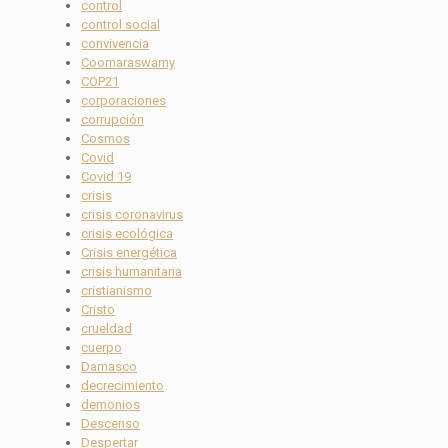
control
control social
convivencia
Coomaraswamy
COP21
corporaciones
corrupción
Cosmos
Covid
Covid 19
crisis
crisis coronavirus
crisis ecológica
Crisis energética
crisis humanitaria
cristianismo
Cristo
crueldad
cuerpo
Damasco
decrecimiento
demonios
Descenso
Despertar