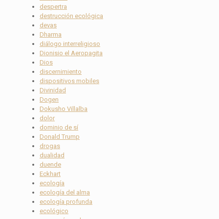
despertra
destrucción ecológica
devas
Dharma
diálogo interreligioso
Dionisio el Aeropagita
Dios
discernimiento
dispositivos mobiles
Divinidad
Dogen
Dokusho Villalba
dolor
dominio de sí
Donald Trump
drogas
dualidad
duende
Eckhart
ecología
ecología del alma
ecología profunda
ecológico