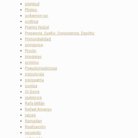
plenitud
Plotino
pokemon go
política
Premio Nobel
Presencia. Sueño. Consciencia. Espíritu
Primordialidad
principios
Proclo
progreso
prójimo
Pseudomedicinas
psicología
psiquiatría
pureza
Qi Gong
químicos
Rafa Millán
Rafael Amargo
raíces
Ramadan
Realización
recuerdo