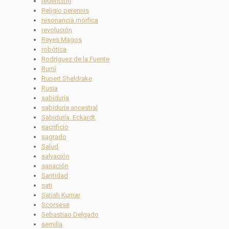
redención
Religio perennis
resonancia mórfica
revolución
Reyes Magos
robótica
Rodríguez de la Fuente
Rumî
Rupert Sheldrake
Rusia
sabiduría
sabiduría ancestral
Sabiduría. Eckardt
sacrificio
sagrado
Salud
salvación
sanación
Santidad
sati
Satish Kumar
Scorsese
Sebastiao Delgado
semilla