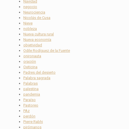
Navidad
negocio
Neurociencia
Nicolás de Cusa
Nieve
nobleza
Nueva cultura rural
Nueva economía
objetividad
Odile Rodíguez de la Fuente
onironauta
oración
Oxiticina
Padres del desierto
Palabra sagrada
Palabras
palestina
pandemia
Paraíso
Pastoreo
PAz
perdón
Pierre Rabhi
pirómanos