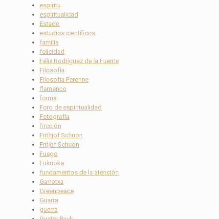
espíritu
espiritualidad
Estado
estudios científicos
familia
felicidad
Félix Rodríguez de la Fuente
Filosofía
Filosofía Perenne
flamenco
forma
Foro de espiritualidad
Fotografía
fricción
Frithjof Schuon
Fritjof Schuon
Fuego
Fukuoka
fundamentos de la atención
Garrotxa
Greenpeace
Guarra
guerra
Gunter Pauli