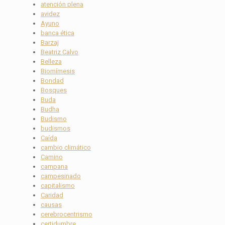
atención plena
avidez
Ayuno
banca ética
Barzaj
Beatriz Calvo
Belleza
Biomímesis
Bondad
Bosques
Buda
Budha
Budismo
budismos
Caída
cambio climático
Camino
campana
campesinado
capitalismo
Caridad
causas
cerebrocentrismo
certidumbre