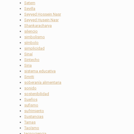
Setem
Sevilla
Seyyed Hossein Nasr
Seyyed Husein Nasr
Shankaracharya
silencio
simbolismo
símbolo
simplicidad
Sinaí
Sintecho
Siria
sistema educativa
Smriti
soberanía alimentaria
sonido
sostenibilidad
Sueños
sufismo
sufrimiento
Sustancias
Tamas
Taoísmo
tecnociencia