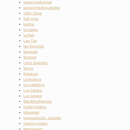
juego tradicional
juegos tradicioanales
Julio César
Kali yuga
karma
la mente
la Red
Lao Tze
las Gaviotas
lenguaje
libertad
Libro Sagrado
libros
literatura
Liternatura
los sentidos
Lus Serena
Luz serena
MacMindfulness
mafia médica
Majestad
manipulación. escuela
manos unidas
Maquiavelo