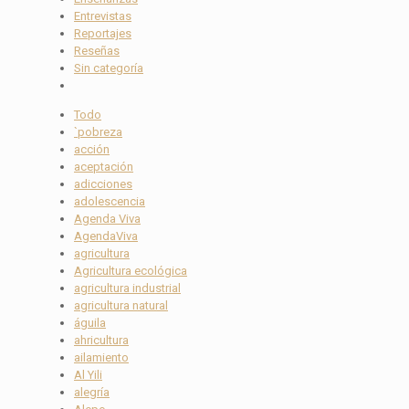
Entrevistas
Reportajes
Reseñas
Sin categoría
Todo
`pobreza
acción
aceptación
adicciones
adolescencia
Agenda Viva
AgendaViva
agricultura
Agricultura ecológica
agricultura industrial
agricultura natural
águila
ahricultura
ailamiento
Al Yili
alegría