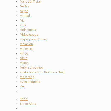
Valle del Tietar
Vedas
Vejez
verdad
Via
vida
Vida Buena
Vídeojuegos
viejos paradigmas
violación
violencia
virtud
Virus
visión
Vuelta al campo
vuelta al campo. Bio Eco actual
Yin y Yang
Yves Requena
Zen
Todo
U-EcoAlma