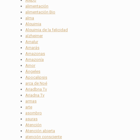
Alepo
alimentación
alimentación Bio
alma
Alquimia
Alquimia de la felicidad
alzheimer
Amalur
Amarás
Amazonas
Amazonía
Amor
Ángeles
Apocalipsis
arca de Noé
Ariadbna Tv
Ariadna Tv
armas
arte
asombro
asuras
Atención
Atención abierta
atención consciente