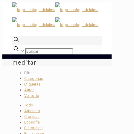
✕
meditar
Filtrar
Categorías
Etiquetas
Autor
Ver todo
Todo
Artículos
Crónicas
Ecosofía
Editoriales
Enseñanzas