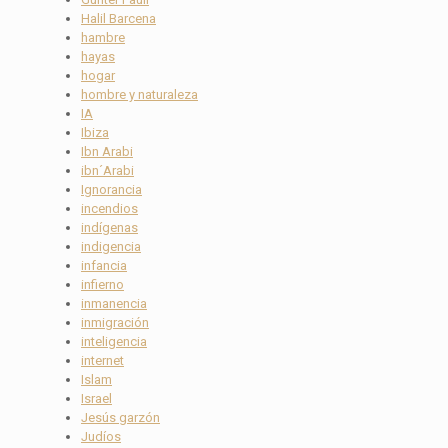
Halil Barcena
hambre
hayas
hogar
hombre y naturaleza
IA
Ibiza
Ibn Arabi
ibn´Arabi
Ignorancia
incendios
indígenas
indigencia
infancia
infierno
inmanencia
inmigración
inteligencia
internet
Islam
Israel
Jesús garzón
Judíos