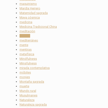
maquinismo
Mardïa Herrero
Maternidad sagrada
Maya cósmica
medicina
Medicina Tradicional China
meditación
meditar
mediterráneo
mente
mentiras
metafísica
Mindfulness
Minsfulness
mirada contemplativa
móbiles
monjes
Montaña sagrada
muerte
Mundo rural
Musulmanes
Naturaleza
Naturaleza sagrada