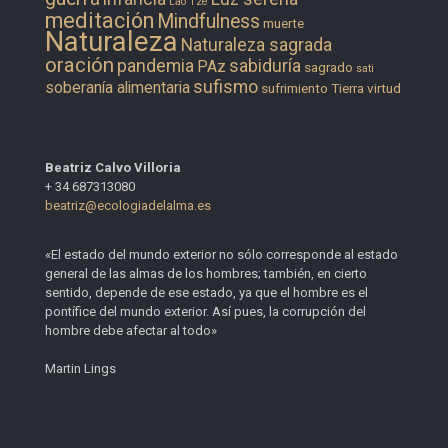
Lao Tze
meditación
Mindfulness
muerte
Naturaleza
Naturaleza sagrada
oración
pandemia
sabiduría
PAz
sagrado
sati
sufismo
soberanía alimentaria
sufrimiento
Tierra
virtud
Beatriz Calvo Villoria
+ 34 687313080
beatriz@ecologiadelalma.es
«El estado del mundo exterior no sólo corresponde al estado
general de las almas de los hombres; también, en cierto
sentido, depende de ese estado, ya que el hombre es el
pontífice del mundo exterior. Así pues, la corrupción del
hombre debe afectar al todo»
Martin Lings