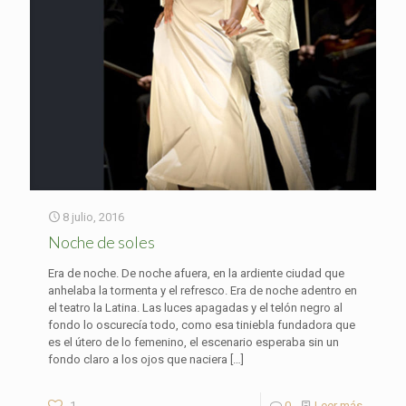
8 julio, 2016
Noche de soles
Era de noche. De noche afuera, en la ardiente ciudad que
anhelaba la tormenta y el refresco. Era de noche adentro en
el teatro la Latina. Las luces apagadas y el telón negro al
fondo lo oscurecía todo, como esa tiniebla fundadora que
es el útero de lo femenino, el escenario esperaba sin un
fondo claro a los ojos que naciera
[…]
1
0
Leer más