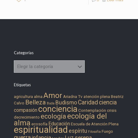
Categorías
Categorías
Etiquetas
Amor
agricultura
alma
Ariadna Tv
atención plena
Beatriz
Belleza
Caridad
ciencia
Budismo
Calvo
Buda
conciencia
compasión
Contemplación
crisis
ecología del
ecología
decrecimiento
alma
Educación
ecosofía
Escuela de Atención Plena
espiritualidad
espíritu
Fuego
Filosofía
guerra
infancia
Luz serena