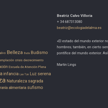
Beatriz Calvo Villoria
+ 34 687313080
beatriz@ecologiadelalma.es
«El estado del mundo exterior n
hombres; también, en cierto sen
Belleza
Budismo
pontífice del mundo exterior. As
alvo
Buda
emplación
crisis
decrecimiento
Martin Lings
ación
Escuela de Atención Plena
ra
infancia
Luz serena
Lao Tze
za
Naturaleza sagrada
sufismo
anía alimentaria