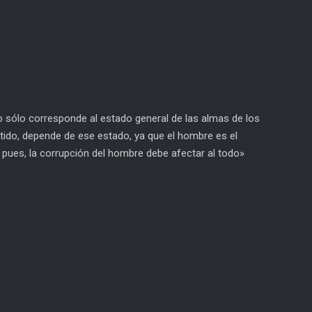
o sólo corresponde al estado general de las almas de los
tido, depende de ese estado, ya que el hombre es el
í pues, la corrupción del hombre debe afectar al todo»