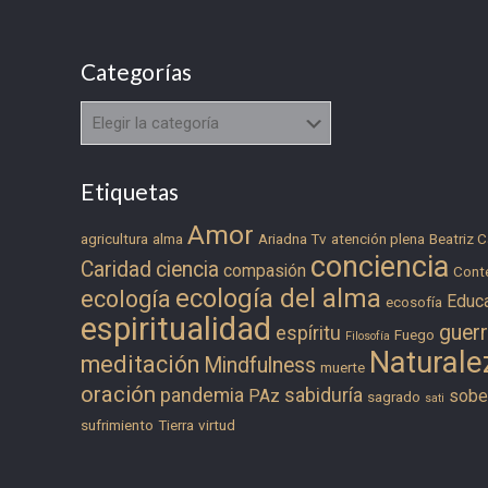
Categorías
Categorías
Etiquetas
Amor
agricultura
alma
Ariadna Tv
atención plena
Beatriz C
conciencia
Caridad
ciencia
compasión
Cont
ecología del alma
ecología
Educ
ecosofía
espiritualidad
guer
espíritu
Fuego
Filosofía
Naturale
meditación
Mindfulness
muerte
oración
pandemia
sabiduría
PAz
sober
sagrado
sati
sufrimiento
Tierra
virtud