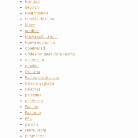
Navidad
negocio
Neurociencia
Nicolás de Cusa
Nieve
nobleza
Nueva cultura rural
Nueva economía
objetividad
Odile Rodíguez de la Fuente
onironauta
oración
Oxiticina
Padres del desierto
Palabra sagrada
Palabras
palestina
pandemia
Paraíso
Pastoreo
PAz
perdón
Pierre Rabhi
pirómanos