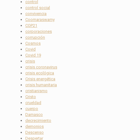
control
control social
convivencia
Coomaraswamy
COP21
corporaciones
corrupción
Cosmos
Covid
Covid 19
crisis
crisis coronavirus
crisis ecológica
Crisis energética
crisis humanitaria
cristianismo
Cristo
crueldad
cuerpo
Damasco
decrecimiento
demonios
Descenso
Despertar