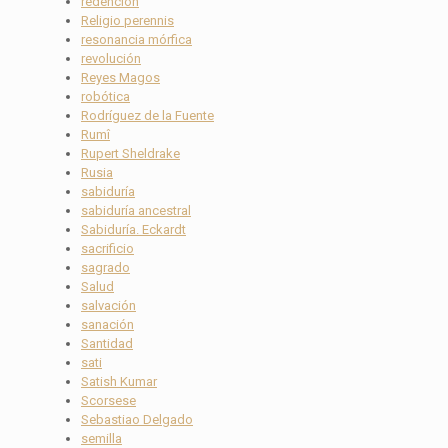
redención
Religio perennis
resonancia mórfica
revolución
Reyes Magos
robótica
Rodríguez de la Fuente
Rumî
Rupert Sheldrake
Rusia
sabiduría
sabiduría ancestral
Sabiduría. Eckardt
sacrificio
sagrado
Salud
salvación
sanación
Santidad
sati
Satish Kumar
Scorsese
Sebastiao Delgado
semilla