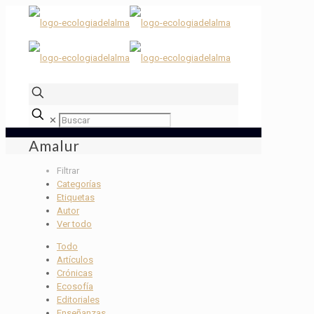
✕
Amalur
Filtrar
Categorías
Etiquetas
Autor
Ver todo
Todo
Artículos
Crónicas
Ecosofía
Editoriales
Enseñanzas