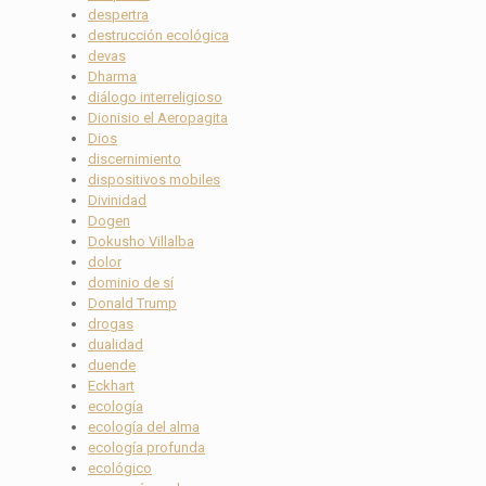
despertra
destrucción ecológica
devas
Dharma
diálogo interreligioso
Dionisio el Aeropagita
Dios
discernimiento
dispositivos mobiles
Divinidad
Dogen
Dokusho Villalba
dolor
dominio de sí
Donald Trump
drogas
dualidad
duende
Eckhart
ecología
ecología del alma
ecología profunda
ecológico