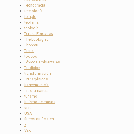
Tecnocracia
tecnología
templo
teofanía
teología
Teresa Forcades
The Ecologist
Thoreau
Tierra
tóxicos
Tóxicos ambientales
Tradición
transformación
Transgénicos
trascendencia
Trashumancia
turismo
turismo de masas
unión
USA
úteros artificiales
v
Vak