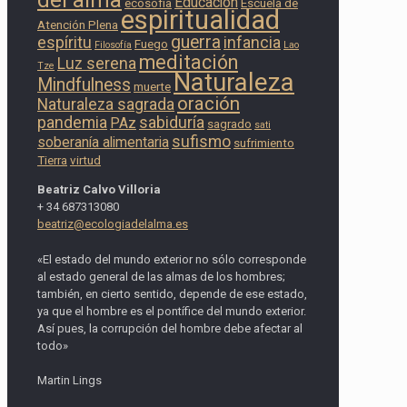
del alma
Educación
ecosofía
Escuela de
espiritualidad
Atención Plena
guerra
espíritu
infancia
Fuego
Filosofía
Lao
meditación
Luz serena
Tze
Naturaleza
Mindfulness
muerte
oración
Naturaleza sagrada
pandemia
sabiduría
PAz
sagrado
sati
sufismo
soberanía alimentaria
sufrimiento
Tierra
virtud
Beatriz Calvo Villoria
+ 34 687313080
beatriz@ecologiadelalma.es
«El estado del mundo exterior no sólo corresponde
al estado general de las almas de los hombres;
también, en cierto sentido, depende de ese estado,
ya que el hombre es el pontífice del mundo exterior.
Así pues, la corrupción del hombre debe afectar al
todo»
Martin Lings