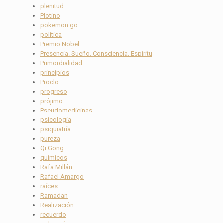
plenitud
Plotino
pokemon go
política
Premio Nobel
Presencia. Sueño. Consciencia. Espíritu
Primordialidad
principios
Proclo
progreso
prójimo
Pseudomedicinas
psicología
psiquiatría
pureza
Qi Gong
químicos
Rafa Millán
Rafael Amargo
raíces
Ramadan
Realización
recuerdo