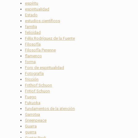
espíritu
espiritualidad
Estado
estudios científicos
familia
felicidad
Félix Rodríguez de la Fuente
Filosofía
Filosofía Perenne
flamenco
forma
Foro de espiritualidad
Fotografía
fricción
Frithjof Schuon
Fritjof Schuon
Fuego
Fukuoka
fundamentos de la atención
Garrotxa
Greenpeace
Guarra
guerra
Gunter Pauli