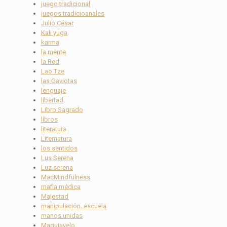
juego tradicional
juegos tradicioanales
Julio César
Kali yuga
karma
la mente
la Red
Lao Tze
las Gaviotas
lenguaje
libertad
Libro Sagrado
libros
literatura
Liternatura
los sentidos
Lus Serena
Luz serena
MacMindfulness
mafia médica
Majestad
manipulación. escuela
manos unidas
Maquiavelo