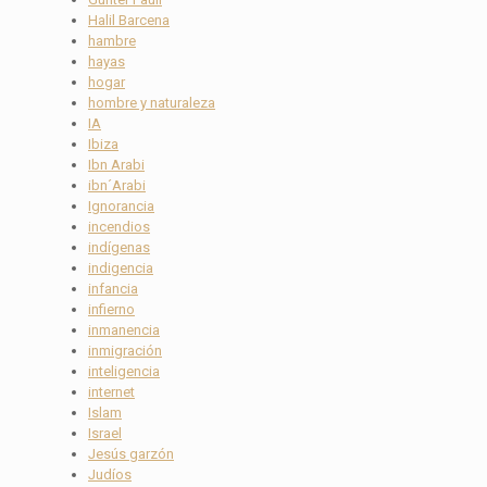
Halil Barcena
hambre
hayas
hogar
hombre y naturaleza
IA
Ibiza
Ibn Arabi
ibn´Arabi
Ignorancia
incendios
indígenas
indigencia
infancia
infierno
inmanencia
inmigración
inteligencia
internet
Islam
Israel
Jesús garzón
Judíos