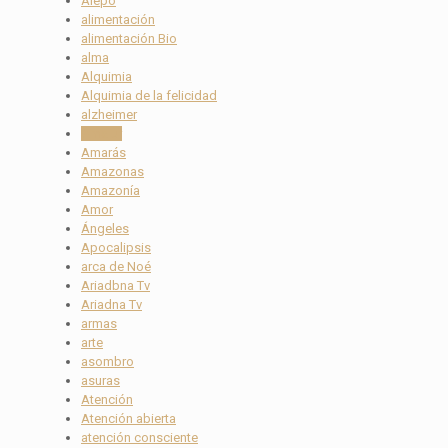
Alepo
alimentación
alimentación Bio
alma
Alquimia
Alquimia de la felicidad
alzheimer
Amalur
Amarás
Amazonas
Amazonía
Amor
Ángeles
Apocalipsis
arca de Noé
Ariadbna Tv
Ariadna Tv
armas
arte
asombro
asuras
Atención
Atención abierta
atención consciente