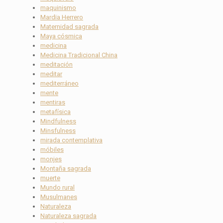
maquinismo
Mardïa Herrero
Maternidad sagrada
Maya cósmica
medicina
Medicina Tradicional China
meditación
meditar
mediterráneo
mente
mentiras
metafísica
Mindfulness
Minsfulness
mirada contemplativa
móbiles
monjes
Montaña sagrada
muerte
Mundo rural
Musulmanes
Naturaleza
Naturaleza sagrada