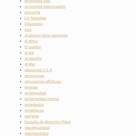
economía azul
economía responsable
ecosofía
Ed. Mandala
Educación
ego
el abrazo de la serpiente
el Alma
El cuerpo
el eje
el espíritu
el Mal
eleciones U.S.A
emociones
emociones aflictivas
energía
enfermedad
enfermedad mental
enredados
enseñanza
epifanía
Escuela de Atención Plena
esperitualidad
espiritaulidad