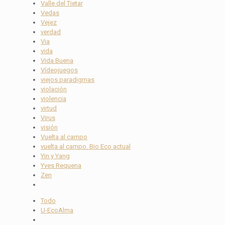
Valle del Tietar
Vedas
Vejez
verdad
Via
vida
Vida Buena
Vídeojuegos
viejos paradigmas
violación
violencia
virtud
Virus
visión
Vuelta al campo
vuelta al campo. Bio Eco actual
Yin y Yang
Yves Requena
Zen
Todo
U-EcoAlma