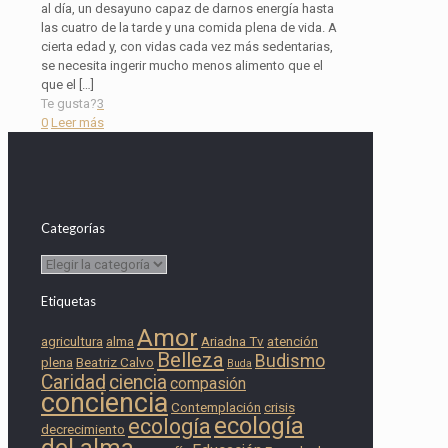
al día, un desayuno capaz de darnos energía hasta
las cuatro de la tarde y una comida plena de vida. A
cierta edad y, con vidas cada vez más sedentarias,
se necesita ingerir mucho menos alimento que el
que el
[…]
Te gusta?
3
0
Leer más
Categorías
Categorías
Etiquetas
Amor
agricultura
alma
Ariadna Tv
atención
Belleza
Budismo
plena
Beatriz Calvo
Buda
Caridad
ciencia
compasión
conciencia
Contemplación
crisis
ecología
ecología
decrecimiento