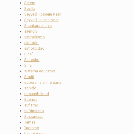
Setem
Sevilla
Seyyed Hossein Nasr
Seyyed Husein Nasr
Shankaracharya
silencio
simbolismo
símbolo
simplicidad
Sinaí
Sintecho
Siria
sistema educativa
Smriti
soberanía alimentaria
sonido
sostenibilidad
Sueños
sufismo
sufrimiento
Sustancias
Tamas
Taoísmo
tecnociencia