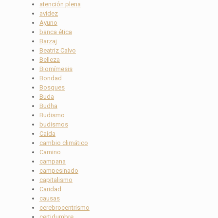
atención plena
avidez
Ayuno
banca ética
Barzaj
Beatriz Calvo
Belleza
Biomímesis
Bondad
Bosques
Buda
Budha
Budismo
budismos
Caída
cambio climático
Camino
campana
campesinado
capitalismo
Caridad
causas
cerebrocentrismo
certidumbre