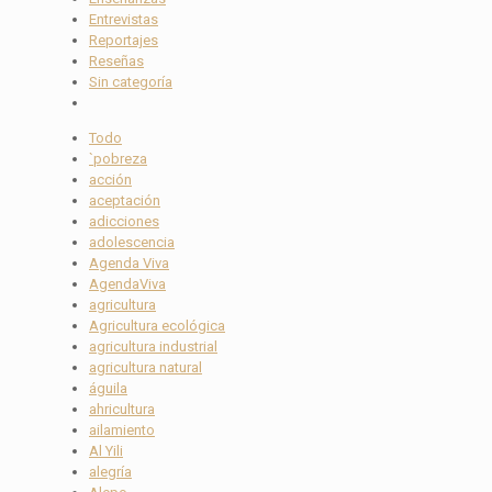
Entrevistas
Reportajes
Reseñas
Sin categoría
Todo
`pobreza
acción
aceptación
adicciones
adolescencia
Agenda Viva
AgendaViva
agricultura
Agricultura ecológica
agricultura industrial
agricultura natural
águila
ahricultura
ailamiento
Al Yili
alegría