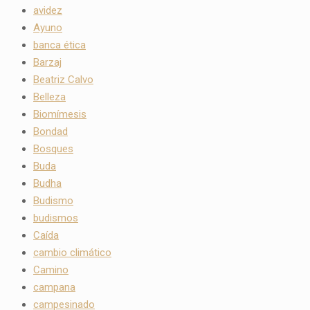
avidez
Ayuno
banca ética
Barzaj
Beatriz Calvo
Belleza
Biomímesis
Bondad
Bosques
Buda
Budha
Budismo
budismos
Caída
cambio climático
Camino
campana
campesinado