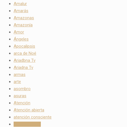
Amalur
Amarás
Amazonas
Amazonía
Amor
Ángeles
Apocalipsis
arca de Noé
Ariadbna Tv
Ariadna Tv
armas
arte
asombro
asuras
Atención
Atención abierta
atención consciente
atención plena