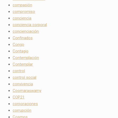
compasión
compromiso
conciencia
conciencia corporal
concienciación
Confinados
Congo
Contagio
Contemplación
Contemplar
control
control social
convivencia
Coomaraswamy
COP21
corporaciones
corrupción
Cosmos