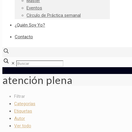
Máster
Eventos
Círculo de Práctica semanal
¿Quién Soy Yo?
Contacto
✕
atención plena
Filtrar
Categorías
Etiquetas
Autor
Ver todo