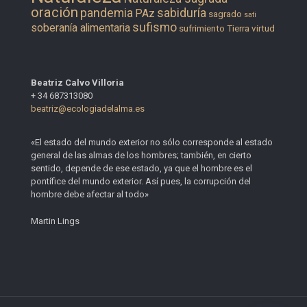
oración
pandemia
sabiduría
PAz
sagrado
sati
sufismo
soberanía alimentaria
sufrimiento
Tierra
virtud
Beatriz Calvo Villoria
+ 34 687313080
beatriz@ecologiadelalma.es
«El estado del mundo exterior no sólo corresponde al estado
general de las almas de los hombres; también, en cierto
sentido, depende de ese estado, ya que el hombre es el
pontífice del mundo exterior. Así pues, la corrupción del
hombre debe afectar al todo»
Martin Lings