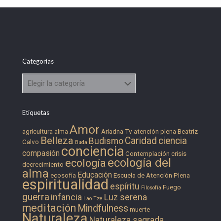
Categorías
Categorías
Etiquetas
Amor
agricultura
alma
Ariadna Tv
atención plena
Beatriz
Belleza
Caridad
ciencia
Budismo
Calvo
Buda
conciencia
compasión
Contemplación
crisis
ecología del
ecología
decrecimiento
alma
Educación
ecosofía
Escuela de Atención Plena
espiritualidad
espíritu
Fuego
Filosofía
guerra
infancia
Luz serena
Lao Tze
meditación
Mindfulness
muerte
Naturaleza
Naturaleza sagrada