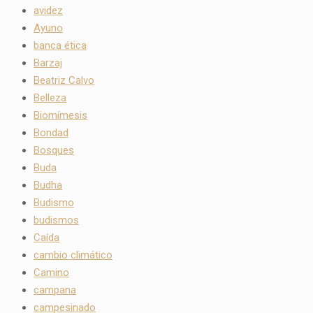
avidez
Ayuno
banca ética
Barzaj
Beatriz Calvo
Belleza
Biomímesis
Bondad
Bosques
Buda
Budha
Budismo
budismos
Caída
cambio climático
Camino
campana
campesinado