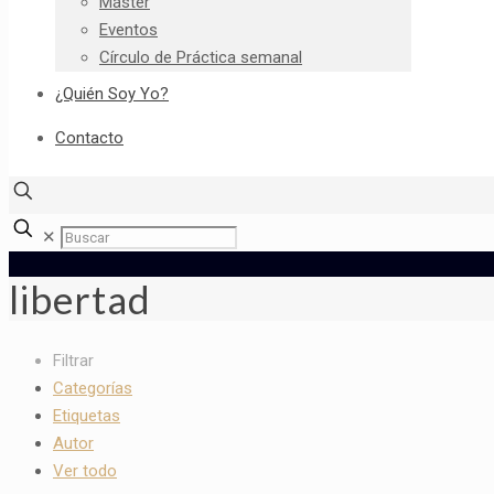
Máster
Eventos
Círculo de Práctica semanal
¿Quién Soy Yo?
Contacto
✕
libertad
Filtrar
Categorías
Etiquetas
Autor
Ver todo