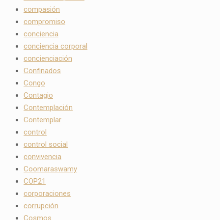
compasión
compromiso
conciencia
conciencia corporal
concienciación
Confinados
Congo
Contagio
Contemplación
Contemplar
control
control social
convivencia
Coomaraswamy
COP21
corporaciones
corrupción
Cosmos