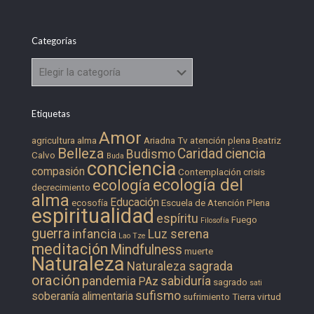
Categorías
Categorías
Etiquetas
Amor
agricultura
alma
Ariadna Tv
atención plena
Beatriz
Belleza
Caridad
ciencia
Budismo
Calvo
Buda
conciencia
compasión
Contemplación
crisis
ecología del
ecología
decrecimiento
alma
Educación
ecosofía
Escuela de Atención Plena
espiritualidad
espíritu
Fuego
Filosofía
guerra
infancia
Luz serena
Lao Tze
meditación
Mindfulness
muerte
Naturaleza
Naturaleza sagrada
oración
pandemia
sabiduría
PAz
sagrado
sati
sufismo
soberanía alimentaria
sufrimiento
Tierra
virtud