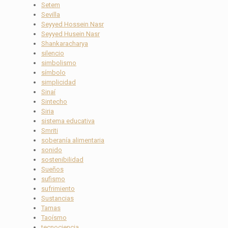
Setem
Sevilla
Seyyed Hossein Nasr
Seyyed Husein Nasr
Shankaracharya
silencio
simbolismo
símbolo
simplicidad
Sinaí
Sintecho
Siria
sistema educativa
Smriti
soberanía alimentaria
sonido
sostenibilidad
Sueños
sufismo
sufrimiento
Sustancias
Tamas
Taoísmo
tecnociencia