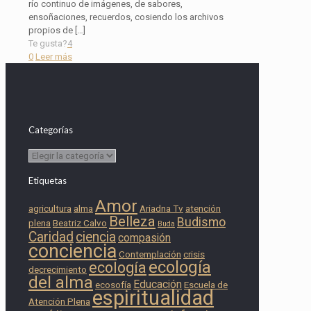
río continuo de imágenes, de sabores,
ensoñaciones, recuerdos, cosiendo los archivos
propios de
[…]
Te gusta?
4
0
Leer más
Categorías
Categorías
Etiquetas
Amor
agricultura
alma
Ariadna Tv
atención
Belleza
Budismo
plena
Beatriz Calvo
Buda
Caridad
ciencia
compasión
conciencia
Contemplación
crisis
ecología
ecología
decrecimiento
del alma
Educación
ecosofía
Escuela de
espiritualidad
Atención Plena