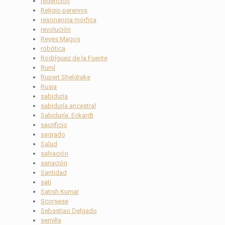
redención
Religio perennis
resonancia mórfica
revolución
Reyes Magos
robótica
Rodríguez de la Fuente
Rumî
Rupert Sheldrake
Rusia
sabiduría
sabiduría ancestral
Sabiduría. Eckardt
sacrificio
sagrado
Salud
salvación
sanación
Santidad
sati
Satish Kumar
Scorsese
Sebastiao Delgado
semilla