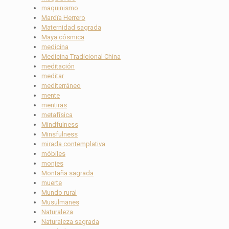
maquinismo
Mardïa Herrero
Maternidad sagrada
Maya cósmica
medicina
Medicina Tradicional China
meditación
meditar
mediterráneo
mente
mentiras
metafísica
Mindfulness
Minsfulness
mirada contemplativa
móbiles
monjes
Montaña sagrada
muerte
Mundo rural
Musulmanes
Naturaleza
Naturaleza sagrada