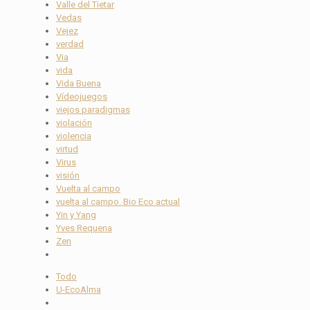
Valle del Tietar
Vedas
Vejez
verdad
Via
vida
Vida Buena
Vídeojuegos
viejos paradigmas
violación
violencia
virtud
Virus
visión
Vuelta al campo
vuelta al campo. Bio Eco actual
Yin y Yang
Yves Requena
Zen
Todo
U-EcoAlma