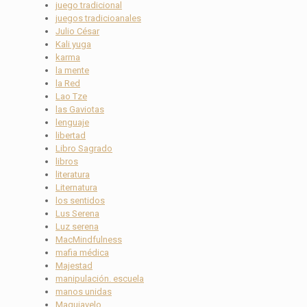
juego tradicional
juegos tradicioanales
Julio César
Kali yuga
karma
la mente
la Red
Lao Tze
las Gaviotas
lenguaje
libertad
Libro Sagrado
libros
literatura
Liternatura
los sentidos
Lus Serena
Luz serena
MacMindfulness
mafia médica
Majestad
manipulación. escuela
manos unidas
Maquiavelo