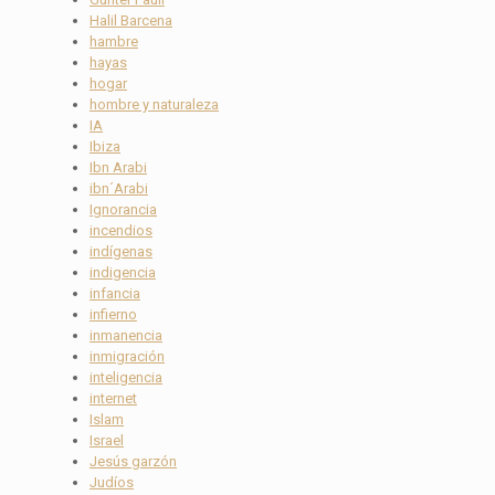
Halil Barcena
hambre
hayas
hogar
hombre y naturaleza
IA
Ibiza
Ibn Arabi
ibn´Arabi
Ignorancia
incendios
indígenas
indigencia
infancia
infierno
inmanencia
inmigración
inteligencia
internet
Islam
Israel
Jesús garzón
Judíos