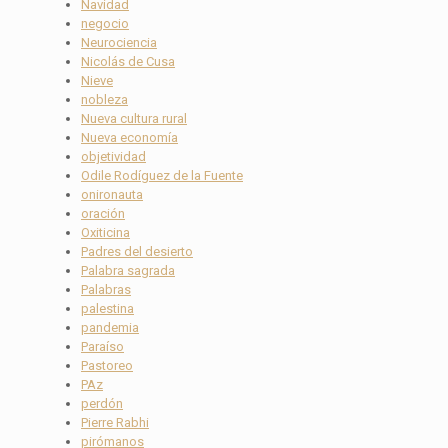
Navidad
negocio
Neurociencia
Nicolás de Cusa
Nieve
nobleza
Nueva cultura rural
Nueva economía
objetividad
Odile Rodíguez de la Fuente
onironauta
oración
Oxiticina
Padres del desierto
Palabra sagrada
Palabras
palestina
pandemia
Paraíso
Pastoreo
PAz
perdón
Pierre Rabhi
pirómanos