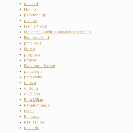
plenitud
Plotino
pokemon go
política
Premio Nobel
Presencia. Sueño. Consciencia. Espíritu
Primordialidad
principios
Proclo
progreso
prójimo
Pseudomedicinas
psicología
psiquiatría
pureza
Qi Gong
químicos
Rafa Millán
Rafael Amargo
raíces
Ramadan
Realización
recuerdo