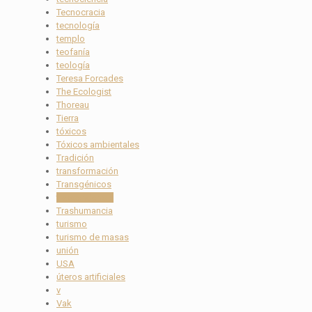
Tecnocracia
tecnología
templo
teofanía
teología
Teresa Forcades
The Ecologist
Thoreau
Tierra
tóxicos
Tóxicos ambientales
Tradición
transformación
Transgénicos
trascendencia
Trashumancia
turismo
turismo de masas
unión
USA
úteros artificiales
v
Vak