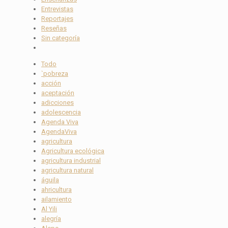
Entrevistas
Reportajes
Reseñas
Sin categoría
Todo
`pobreza
acción
aceptación
adicciones
adolescencia
Agenda Viva
AgendaViva
agricultura
Agricultura ecológica
agricultura industrial
agricultura natural
águila
ahricultura
ailamiento
Al Yili
alegría