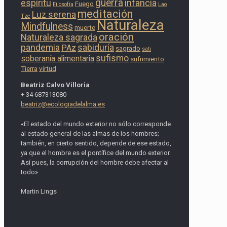
guerra
espíritu
infancia
Fuego
Filosofía
Lao
meditación
Luz serena
Tze
Naturaleza
Mindfulness
muerte
oración
Naturaleza sagrada
pandemia
sabiduría
PAz
sagrado
sati
sufismo
soberanía alimentaria
sufrimiento
Tierra
virtud
Beatriz Calvo Villoria
+ 34 687313080
beatriz@ecologiadelalma.es
«El estado del mundo exterior no sólo corresponde
al estado general de las almas de los hombres;
también, en cierto sentido, depende de ese estado,
ya que el hombre es el pontífice del mundo exterior.
Así pues, la corrupción del hombre debe afectar al
todo»
Martin Lings