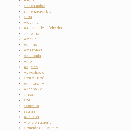
Alepo
alimentación
alimentación Bio
alma
Alquimia
Alquimia de la felicidad
alzheimer
Amalur
Amarás
Amazonas
Amazonía
Amor
Ángeles
Apocalipsis
arca de Noé
Ariadbna Tv
Ariadna Tv
armas
arte
asombro
asuras
Atención
Atención abierta
atención consciente