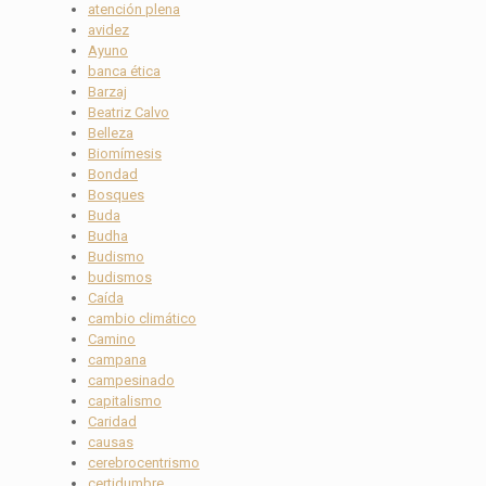
atención plena
avidez
Ayuno
banca ética
Barzaj
Beatriz Calvo
Belleza
Biomímesis
Bondad
Bosques
Buda
Budha
Budismo
budismos
Caída
cambio climático
Camino
campana
campesinado
capitalismo
Caridad
causas
cerebrocentrismo
certidumbre