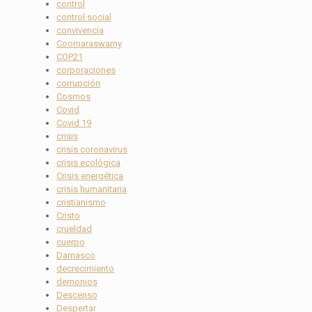
control
control social
convivencia
Coomaraswamy
COP21
corporaciones
corrupción
Cosmos
Covid
Covid 19
crisis
crisis coronavirus
crisis ecológica
Crisis energética
crisis humanitaria
cristianismo
Cristo
crueldad
cuerpo
Damasco
decrecimiento
demonios
Descenso
Despertar