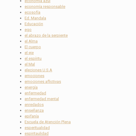
economía azul
economía responsable
ecosofía
Ed. Mandala
Educación
ego
el abrazo de la serpiente
el Alma
El cuerpo
el eje
el espíritu
el Mal
eleciones U.S.A
emociones
emociones aflictivas
energía
enfermedad
enfermedad mental
enredados
enseñanza
epifanía
Escuela de Atención Plena
esperitualidad
espiritaulidad