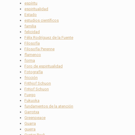
espíritu
espiritualidad
Estado
estudios científicos
familia
felicidad
Félix Rodríguez de la Fuente
Filosofía
Filosofía Perenne
flamenco
forma
Foro de espiritualidad
Fotografía
fricción
Frithjof Schuon
Fritjof Schuon
Fuego
Fukuoka
fundamentos de la atención
Garrotxa
Greenpeace
Guarra
guerra
Gunter Pauli