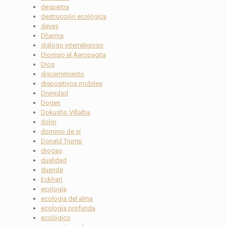
despertra
destrucción ecológica
devas
Dharma
diálogo interreligioso
Dionisio el Aeropagita
Dios
discernimiento
dispositivos mobiles
Divinidad
Dogen
Dokusho Villalba
dolor
dominio de sí
Donald Trump
drogas
dualidad
duende
Eckhart
ecología
ecología del alma
ecología profunda
ecológico