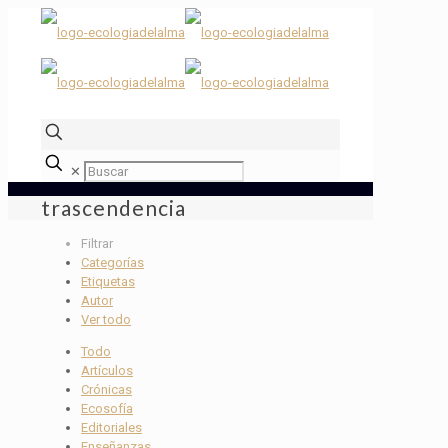
✕
trascendencia
Filtrar
Categorías
Etiquetas
Autor
Ver todo
Todo
Artículos
Crónicas
Ecosofía
Editoriales
Enseñanzas