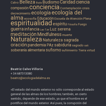
Belleza
Caridad
ciencia
Budismo
Calvo
Buda
conciencia
compasión
Contemplación
crisis
ecología del
ecología
decrecimiento
alma
Educación
ecosofía
Escuela de Atención Plena
espiritualidad
espíritu
Fuego
Filosofía
guerra
infancia
Luz serena
Lao Tze
meditación
Mindfulness
muerte
Naturaleza
Naturaleza sagrada
oración
pandemia
sabiduría
PAz
sagrado
sati
sufismo
soberanía alimentaria
sufrimiento
Tierra
virtud
Beatriz Calvo Villoria
+ 34 687313080
beatriz@ecologiadelalma.es
«El estado del mundo exterior no sólo corresponde al estado
general de las almas de los hombres; también, en cierto
sentido, depende de ese estado, ya que el hombre es el
pontífice del mundo exterior. Así pues, la corrupción del