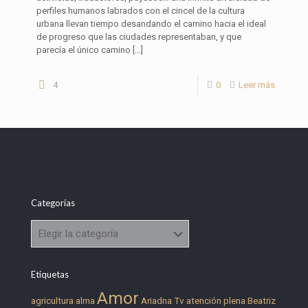
perfiles humanos labrados con el cincel de la cultura
urbana llevan tiempo desandando el camino hacia el ideal
de progreso que las ciudades representaban, y que
parecía el único camino
[…]
4
0
Leer más
Categorías
Categorías
Etiquetas
Amor
agricultura
alma
Ariadna Tv
atención plena
Beatriz