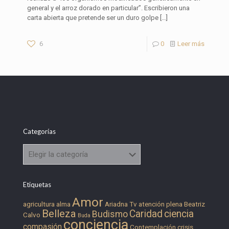
general y el arroz dorado en particular”. Escribieron una
carta abierta que pretende ser un duro golpe
[…]
6
0
Leer más
Categorías
Categorías
Etiquetas
Amor
agricultura
alma
Ariadna Tv
atención plena
Beatriz
Belleza
Caridad
ciencia
Budismo
Calvo
Buda
conciencia
compasión
Contemplación
crisis