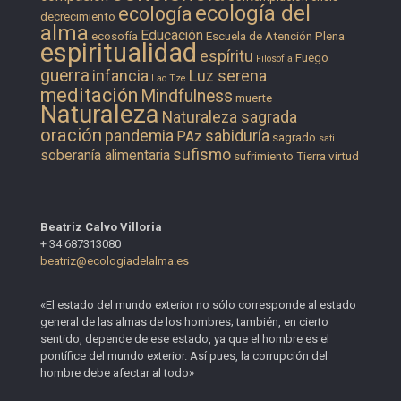
ecología del
ecología
decrecimiento
alma
Educación
ecosofía
Escuela de Atención Plena
espiritualidad
espíritu
Fuego
Filosofía
guerra
infancia
Luz serena
Lao Tze
meditación
Mindfulness
muerte
Naturaleza
Naturaleza sagrada
oración
pandemia
sabiduría
PAz
sagrado
sati
sufismo
soberanía alimentaria
sufrimiento
Tierra
virtud
Beatriz Calvo Villoria
+ 34 687313080
beatriz@ecologiadelalma.es
«El estado del mundo exterior no sólo corresponde al estado
general de las almas de los hombres; también, en cierto
sentido, depende de ese estado, ya que el hombre es el
pontífice del mundo exterior. Así pues, la corrupción del
hombre debe afectar al todo»