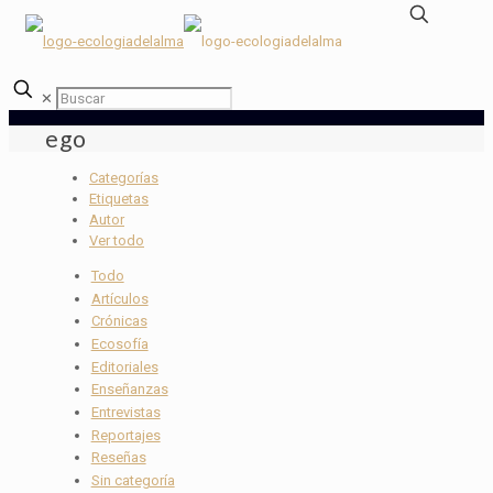
✕
ego
Categorías
Etiquetas
Autor
Ver todo
Todo
Artículos
Crónicas
Ecosofía
Editoriales
Enseñanzas
Entrevistas
Reportajes
Reseñas
Sin categoría