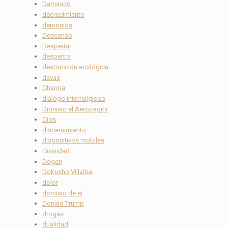
Damasco
decrecimiento
demonios
Descenso
Despertar
despertra
destrucción ecológica
devas
Dharma
diálogo interreligioso
Dionisio el Aeropagita
Dios
discernimiento
dispositivos mobiles
Divinidad
Dogen
Dokusho Villalba
dolor
dominio de sí
Donald Trump
drogas
dualidad