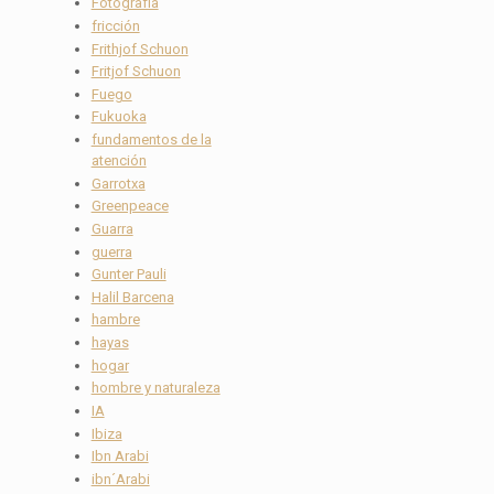
Fotografía
fricción
Frithjof Schuon
Fritjof Schuon
Fuego
Fukuoka
fundamentos de la
atención
Garrotxa
Greenpeace
Guarra
guerra
Gunter Pauli
Halil Barcena
hambre
hayas
hogar
hombre y naturaleza
IA
Ibiza
Ibn Arabi
ibn´Arabi