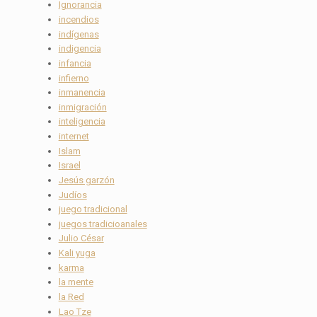
Ignorancia
incendios
indígenas
indigencia
infancia
infierno
inmanencia
inmigración
inteligencia
internet
Islam
Israel
Jesús garzón
Judíos
juego tradicional
juegos tradicioanales
Julio César
Kali yuga
karma
la mente
la Red
Lao Tze