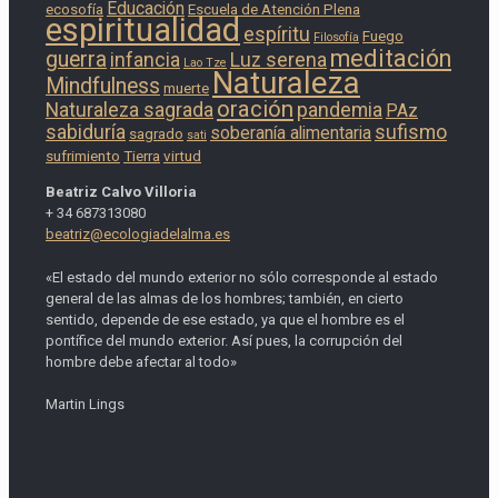
Educación
ecosofía
Escuela de Atención Plena
espiritualidad
espíritu
Fuego
Filosofía
meditación
guerra
infancia
Luz serena
Lao Tze
Naturaleza
Mindfulness
muerte
oración
Naturaleza sagrada
pandemia
PAz
sabiduría
sufismo
soberanía alimentaria
sagrado
sati
sufrimiento
Tierra
virtud
Beatriz Calvo Villoria
+ 34 687313080
beatriz@ecologiadelalma.es
«El estado del mundo exterior no sólo corresponde al estado
general de las almas de los hombres; también, en cierto
sentido, depende de ese estado, ya que el hombre es el
pontífice del mundo exterior. Así pues, la corrupción del
hombre debe afectar al todo»
Martin Lings