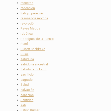
recuerdo
redención
Religio perennis
resonancia mórfica
revolución
Reyes Magos
robótica
Rodríguez de la Fuente
Rumî
Rupert Sheldrake
Rusia
sabiduría
sabiduría ancestral
Sabiduría. Eckardt
sacrificio
sagrado
Salud
salvación
sanación
Santidad
sati
Satish Kumar