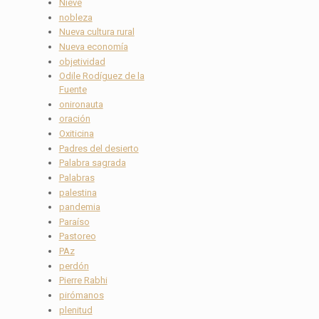
Nieve
nobleza
Nueva cultura rural
Nueva economía
objetividad
Odile Rodíguez de la
Fuente
onironauta
oración
Oxiticina
Padres del desierto
Palabra sagrada
Palabras
palestina
pandemia
Paraíso
Pastoreo
PAz
perdón
Pierre Rabhi
pirómanos
plenitud