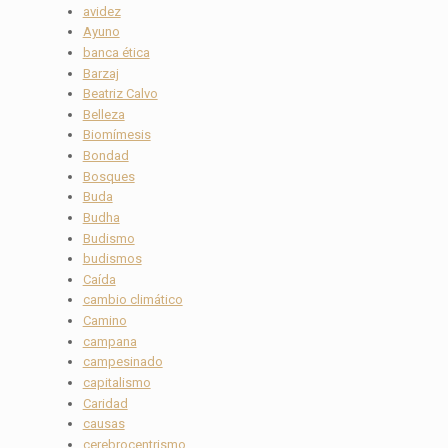
avidez
Ayuno
banca ética
Barzaj
Beatriz Calvo
Belleza
Biomímesis
Bondad
Bosques
Buda
Budha
Budismo
budismos
Caída
cambio climático
Camino
campana
campesinado
capitalismo
Caridad
causas
cerebrocentrismo