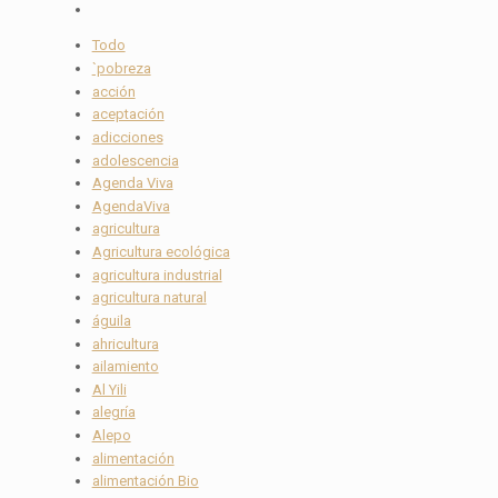
Todo
`pobreza
acción
aceptación
adicciones
adolescencia
Agenda Viva
AgendaViva
agricultura
Agricultura ecológica
agricultura industrial
agricultura natural
águila
ahricultura
ailamiento
Al Yili
alegría
Alepo
alimentación
alimentación Bio