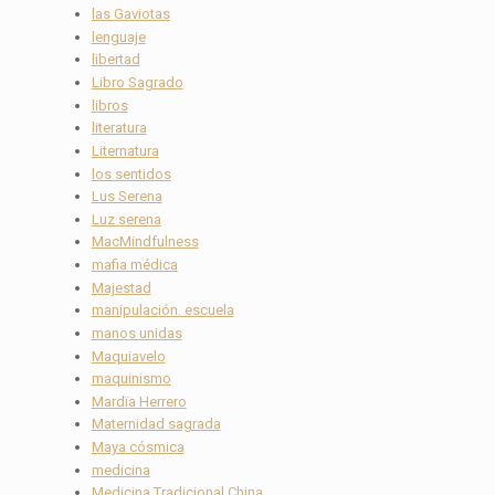
las Gaviotas
lenguaje
libertad
Libro Sagrado
libros
literatura
Liternatura
los sentidos
Lus Serena
Luz serena
MacMindfulness
mafia médica
Majestad
manipulación. escuela
manos unidas
Maquiavelo
maquinismo
Mardïa Herrero
Maternidad sagrada
Maya cósmica
medicina
Medicina Tradicional China