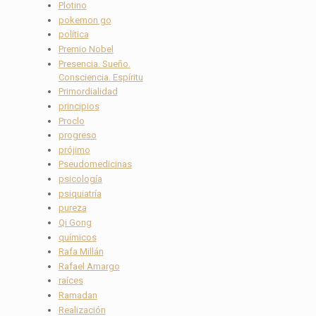
Plotino
pokemon go
política
Premio Nobel
Presencia. Sueño.
Consciencia. Espíritu
Primordialidad
principios
Proclo
progreso
prójimo
Pseudomedicinas
psicología
psiquiatría
pureza
Qi Gong
químicos
Rafa Millán
Rafael Amargo
raíces
Ramadan
Realización