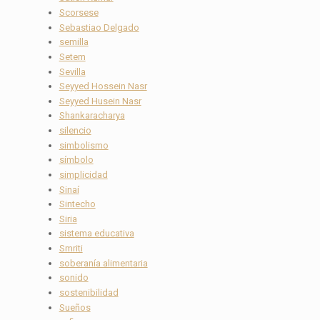
Scorsese
Sebastiao Delgado
semilla
Setem
Sevilla
Seyyed Hossein Nasr
Seyyed Husein Nasr
Shankaracharya
silencio
simbolismo
símbolo
simplicidad
Sinaí
Sintecho
Siria
sistema educativa
Smriti
soberanía alimentaria
sonido
sostenibilidad
Sueños