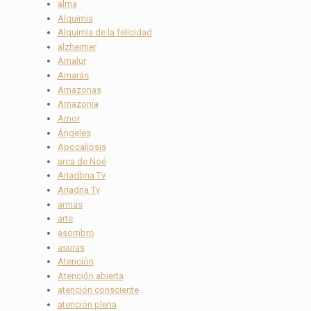
alma
Alquimia
Alquimia de la felicidad
alzheimer
Amalur
Amarás
Amazonas
Amazonía
Amor
Ángeles
Apocalipsis
arca de Noé
Ariadbna Tv
Ariadna Tv
armas
arte
asombro
asuras
Atención
Atención abierta
atención consciente
atención plena