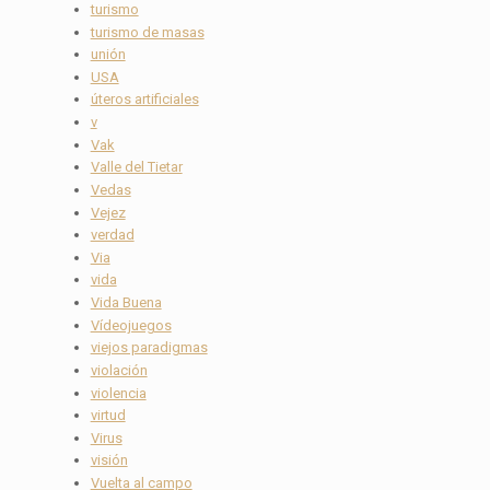
turismo
turismo de masas
unión
USA
úteros artificiales
v
Vak
Valle del Tietar
Vedas
Vejez
verdad
Via
vida
Vida Buena
Vídeojuegos
viejos paradigmas
violación
violencia
virtud
Virus
visión
Vuelta al campo