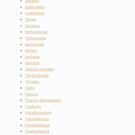
sufismo
sufrimiento
Sustancias
Tamas
Taoísmo
tecnociencia
Tecnocracia
tecnología
templo
teofanía
teología
Teresa Forcades
The Ecologist
Thoreau
Tierra
tóxicos
Tóxicos ambientales
Tradición
transformación
Transgénicos
trascendencia
Trashumancia