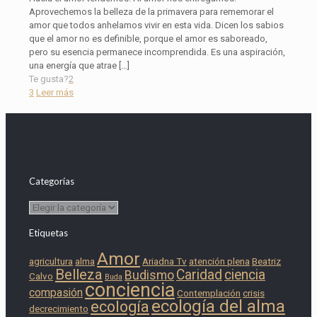
Aprovechemos la belleza de la primavera para rememorar el
amor que todos anhelamos vivir en esta vida. Dicen los sabios
que el amor no es definible, porque el amor es saboreado,
pero su esencia permanece incomprendida. Es una aspiración,
una energía que atrae
[…]
Te gusta?
2
3
Leer más
Categorías
Categorías
Etiquetas
Amor
agricultura
alma
Ariadna Tv
atención plena
Beatriz
Belleza
Caridad
ciencia
Budismo
Calvo
Buda
conciencia
compasión
Contemplación
crisis
ecología del alma
ecología
decrecimiento