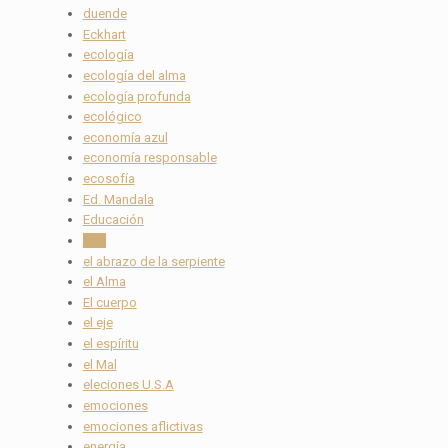
duende
Eckhart
ecología
ecología del alma
ecología profunda
ecológico
economía azul
economía responsable
ecosofía
Ed. Mandala
Educación
ego
el abrazo de la serpiente
el Alma
El cuerpo
el eje
el espíritu
el Mal
eleciones U.S.A
emociones
emociones aflictivas
energía