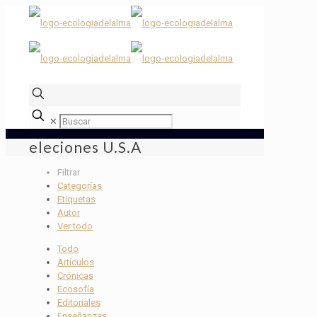
✕
eleciones U.S.A
Filtrar
Categorías
Etiquetas
Autor
Ver todo
Todo
Artículos
Crónicas
Ecosofía
Editoriales
Enseñanzas