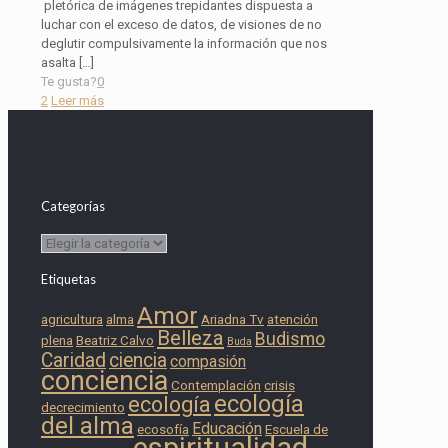
pletórica de imágenes trepidantes dispuesta a
luchar con el exceso de datos, de visiones de no
deglutir compulsivamente la información que nos
asalta
[…]
Te gusta?
0
2
Leer más
Categorías
Categorías
Etiquetas
Amor
agricultura
alma
Ariadna Tv
atención
Belleza
Budismo
plena
Beatriz Calvo
Buda
Caridad
ciencia
compasión
conciencia
Contemplación
crisis
ecología
ecología
decrecimiento
del alma
Educación
ecosofía
Escuela de