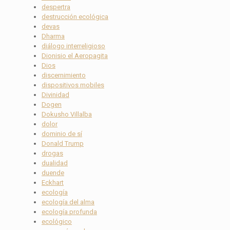
despertra
destrucción ecológica
devas
Dharma
diálogo interreligioso
Dionisio el Aeropagita
Dios
discernimiento
dispositivos mobiles
Divinidad
Dogen
Dokusho Villalba
dolor
dominio de sí
Donald Trump
drogas
dualidad
duende
Eckhart
ecología
ecología del alma
ecología profunda
ecológico