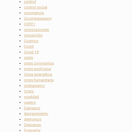
control
control social
convivencia
Coomaraswamy
COP21
corporaciones
corrupción
Cosmos
Covid
Covid 19
crisis
crisis coronavirus
crisis ecológica
Crisis energética
crisis humanitaria
cristianismo
Cristo
crueldad
cuerpo
Damasco
decrecimiento
demonios
Descenso
Despertar