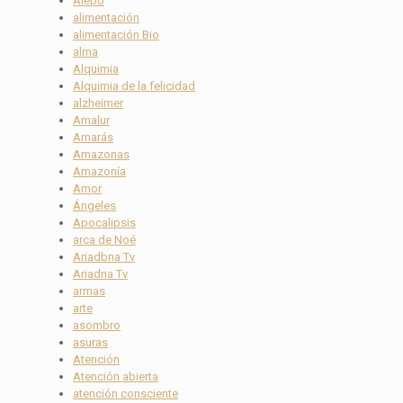
Alepo
alimentación
alimentación Bio
alma
Alquimia
Alquimia de la felicidad
alzheimer
Amalur
Amarás
Amazonas
Amazonía
Amor
Ángeles
Apocalipsis
arca de Noé
Ariadbna Tv
Ariadna Tv
armas
arte
asombro
asuras
Atención
Atención abierta
atención consciente