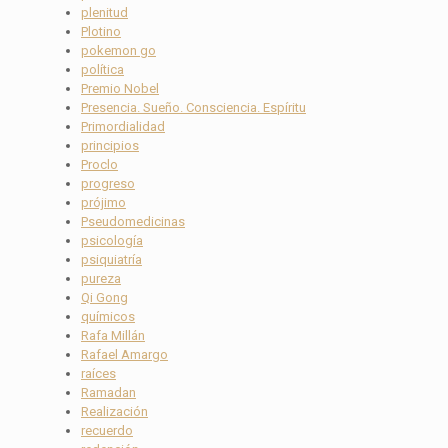
plenitud
Plotino
pokemon go
política
Premio Nobel
Presencia. Sueño. Consciencia. Espíritu
Primordialidad
principios
Proclo
progreso
prójimo
Pseudomedicinas
psicología
psiquiatría
pureza
Qi Gong
químicos
Rafa Millán
Rafael Amargo
raíces
Ramadan
Realización
recuerdo