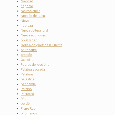
Navidad
negocio
Neurociencia
Nicolás de Cusa
Nieve
nobleza
Nueva cultura rural
Nueva economía
objetividad
Odile Rodíguez de la Fuente
onironauta
oración
Oxiticina
Padres del desierto
Palabra sagrada
Palabras
palestina
pandemia
Paraíso
Pastoreo
PAz
perdón
Pierre Rabhi
pirómanos