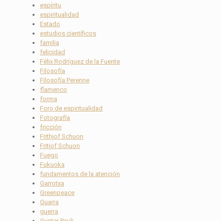
espíritu
espiritualidad
Estado
estudios científicos
familia
felicidad
Félix Rodríguez de la Fuente
Filosofía
Filosofía Perenne
flamenco
forma
Foro de espiritualidad
Fotografía
fricción
Frithjof Schuon
Fritjof Schuon
Fuego
Fukuoka
fundamentos de la atención
Garrotxa
Greenpeace
Guarra
guerra
Gunter Pauli