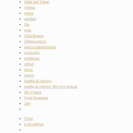
Valle del Tietar
Vedas
Vejez
verdad
Via
vida
Vida Buena
Vídeojuegos
viejos paradigmas
violación
violencia
virtud
Virus
visión
Vuelta al campo
vuelta al campo. Bio Eco actual
Yin y Yang
Yves Requena
Zen
Todo
U-EcoAlma