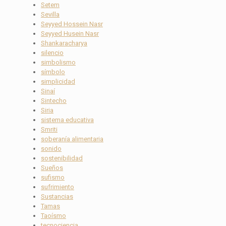
Setem
Sevilla
Seyyed Hossein Nasr
Seyyed Husein Nasr
Shankaracharya
silencio
simbolismo
símbolo
simplicidad
Sinaí
Sintecho
Siria
sistema educativa
Smriti
soberanía alimentaria
sonido
sostenibilidad
Sueños
sufismo
sufrimiento
Sustancias
Tamas
Taoísmo
tecnociencia