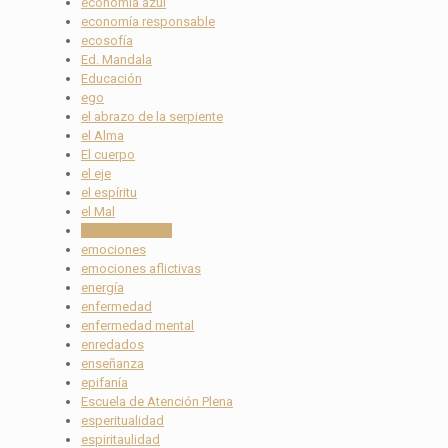
economía azul
economía responsable
ecosofía
Ed. Mandala
Educación
ego
el abrazo de la serpiente
el Alma
El cuerpo
el eje
el espíritu
el Mal
eleciones U.S.A
emociones
emociones aflictivas
energía
enfermedad
enfermedad mental
enredados
enseñanza
epifanía
Escuela de Atención Plena
esperitualidad
espiritaulidad