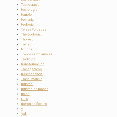
Tecnocracia
tecnología
templo
teofanía
teología
Teresa Forcades
The Ecologist
Thoreau
Tierra
tóxicos
Tóxicos ambientales
Tradición
transformación
Transgénicos
trascendencia
Trashumancia
turismo
turismo de masas
unión
USA
úteros artificiales
v
Vak