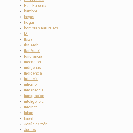
Halil Barcena
hambre
hayas
hogar
hombre y naturaleza
IA
Ibiza
Ibn Arabi
ibn´Arabi
Ignorancia
incendios
indígenas
indigencia
infancia
infierno
inmanencia
inmigración
inteligencia
internet
Islam
Israel
Jesús garzón
Judíos