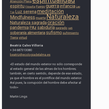
espiritualidad
Atención Plena
guerra
espíritu
infancia
Fuego
Filosofía
Lao
meditación
Luz serena
Tze
Naturaleza
Mindfulness
muerte
oración
Naturaleza sagrada
pandemia
sabiduría
PAz
sagrado
sati
sufismo
soberanía alimentaria
sufrimiento
Tierra
virtud
Beatriz Calvo Villoria
+ 34 687313080
beatriz@ecologiadelalma.es
«El estado del mundo exterior no sólo corresponde
al estado general de las almas de los hombres;
también, en cierto sentido, depende de ese estado,
ya que el hombre es el pontífice del mundo exterior.
Así pues, la corrupción del hombre debe afectar al
todo»
Martin Lings