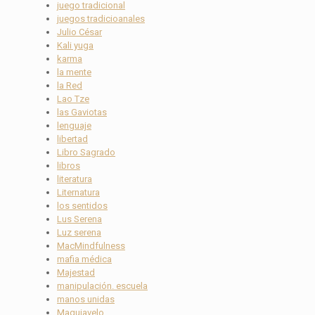
juego tradicional
juegos tradicioanales
Julio César
Kali yuga
karma
la mente
la Red
Lao Tze
las Gaviotas
lenguaje
libertad
Libro Sagrado
libros
literatura
Liternatura
los sentidos
Lus Serena
Luz serena
MacMindfulness
mafia médica
Majestad
manipulación. escuela
manos unidas
Maquiavelo