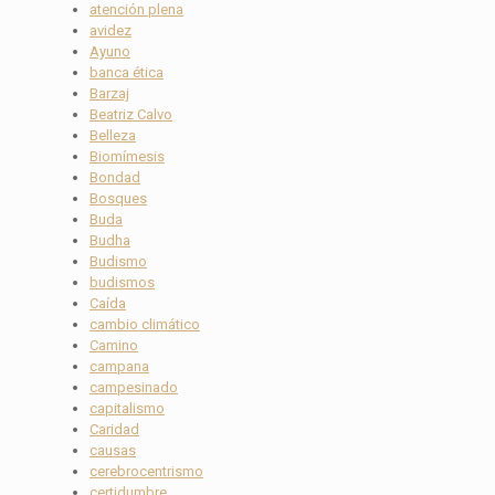
atención plena
avidez
Ayuno
banca ética
Barzaj
Beatriz Calvo
Belleza
Biomímesis
Bondad
Bosques
Buda
Budha
Budismo
budismos
Caída
cambio climático
Camino
campana
campesinado
capitalismo
Caridad
causas
cerebrocentrismo
certidumbre