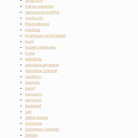
redención
Religio perennis
resonancia mórfica
revolución
Reyes Magos
robótica
Rodríguez de la Fuente
Rumî
Rupert Sheldrake
Rusia
sabiduría
sabiduría ancestral
Sabiduría. Eckardt
sacrificio
sagrado
Salud
salvación
sanación
Santidad
sati
Satish Kumar
Scorsese
Sebastiao Delgado
semilla