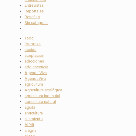
Entrevistas
Reportajes
Reseñas
Sin categoría
Todo
`pobreza
acción
aceptación
adicciones
adolescencia
Agenda Viva
AgendaViva
agricultura
Agricultura ecológica
agricultura industrial
agricultura natural
águila
ahricultura
ailamiento
Al Yili
alegría