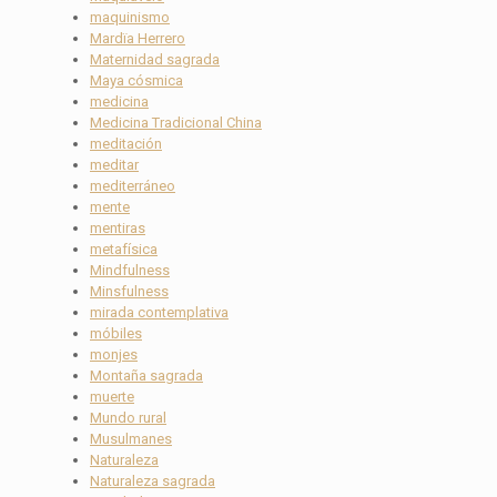
maquinismo
Mardïa Herrero
Maternidad sagrada
Maya cósmica
medicina
Medicina Tradicional China
meditación
meditar
mediterráneo
mente
mentiras
metafísica
Mindfulness
Minsfulness
mirada contemplativa
móbiles
monjes
Montaña sagrada
muerte
Mundo rural
Musulmanes
Naturaleza
Naturaleza sagrada