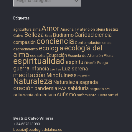
Etiquetas
Amor
agricultura
alma
Ariadna Tv
atención plena
Beatriz
Belleza
Caridad
ciencia
Budismo
Calvo
Buda
conciencia
compasión
Contemplación
crisis
ecología del
ecología
decrecimiento
alma
Educación
ecosofía
Escuela de Atención Plena
espiritualidad
espíritu
Fuego
Filosofía
guerra
infancia
Luz serena
Lao Tze
meditación
Mindfulness
muerte
Naturaleza
Naturaleza sagrada
oración
pandemia
sabiduría
PAz
sagrado
sati
sufismo
soberanía alimentaria
sufrimiento
Tierra
virtud
Beatriz Calvo Villoria
+ 34 687313080
beatriz@ecologiadelalma.es