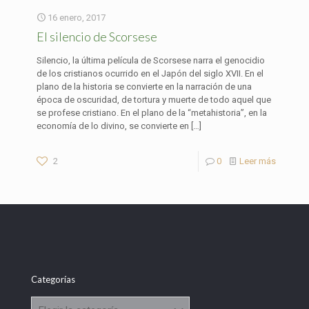
16 enero, 2017
El silencio de Scorsese
Silencio, la última película de Scorsese narra el genocidio
de los cristianos ocurrido en el Japón del siglo XVII. En el
plano de la historia se convierte en la narración de una
época de oscuridad, de tortura y muerte de todo aquel que
se profese cristiano. En el plano de la “metahistoria”, en la
economía de lo divino, se convierte en
[…]
2
0
Leer más
Categorías
Categorías