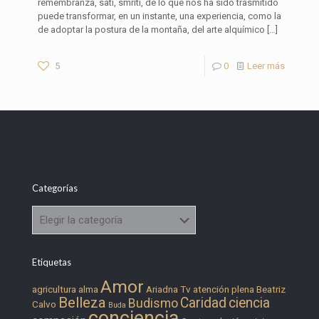
remembranza, sati, smriti, de lo que nos ha sido trasmitido
puede transformar, en un instante, una experiencia, como la
de adoptar la postura de la montaña, del arte alquímico
[…]
5
0
Leer más
Categorías
Categorías
Etiquetas
Amor
agricultura
alma
Ariadna Tv
atención plena
Beatriz
Belleza
Caridad
ciencia
Budismo
Calvo
Buda
conciencia