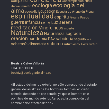
compasión
Contemplación
crisis
ecología del
ecología
decrecimiento
alma
Educación
ecosofía
Escuela de Atención Plena
espiritualidad
espíritu
Fuego
Filosofía
guerra
infancia
Luz serena
Lao Tze
meditación
Mindfulness
muerte
Naturaleza
Naturaleza sagrada
oración
pandemia
sabiduría
PAz
sagrado
sati
sufismo
soberanía alimentaria
sufrimiento
Tierra
virtud
Beatriz Calvo Villoria
+ 34 687313080
beatriz@ecologiadelalma.es
«El estado del mundo exterior no sólo corresponde al estado
general de las almas de los hombres; también, en cierto
sentido, depende de ese estado, ya que el hombre es el
pontífice del mundo exterior. Así pues, la corrupción del
hombre debe afectar al todo»