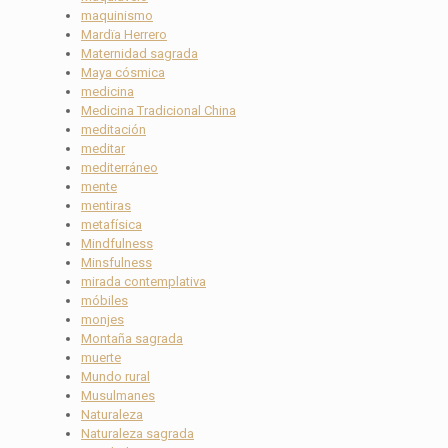
maquinismo
Mardïa Herrero
Maternidad sagrada
Maya cósmica
medicina
Medicina Tradicional China
meditación
meditar
mediterráneo
mente
mentiras
metafísica
Mindfulness
Minsfulness
mirada contemplativa
móbiles
monjes
Montaña sagrada
muerte
Mundo rural
Musulmanes
Naturaleza
Naturaleza sagrada