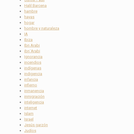
Halil Barcena
hambre
hayas
hogar
hombre y naturaleza
IA
Ibiza
Ibn Arabi
ibn´Arabi
Ignorancia
incendios
indígenas
indigencia
infancia
infierno
inmanencia
inmigración
inteligencia
internet
Islam
Israel
Jesús garzón
Judíos