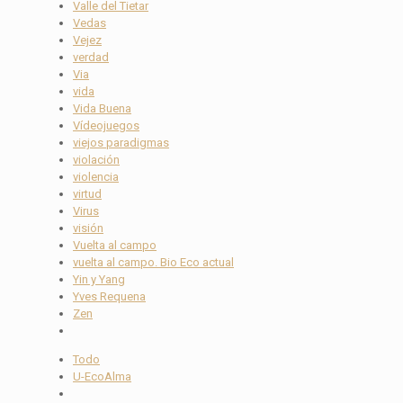
Valle del Tietar
Vedas
Vejez
verdad
Via
vida
Vida Buena
Vídeojuegos
viejos paradigmas
violación
violencia
virtud
Virus
visión
Vuelta al campo
vuelta al campo. Bio Eco actual
Yin y Yang
Yves Requena
Zen
Todo
U-EcoAlma