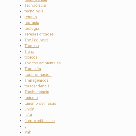
Tecnocracia
tecnología
templo
teofanía
teología
Teresa Forcades
The Ecologist
Thoreau
Tierra
tóxicos
Tóxicos ambientales
Tradición
transformación
Transgénicos
trascendencia
Trashumancia
turismo
turismo de masas
unión
USA
úteros artificiales
v
Vak