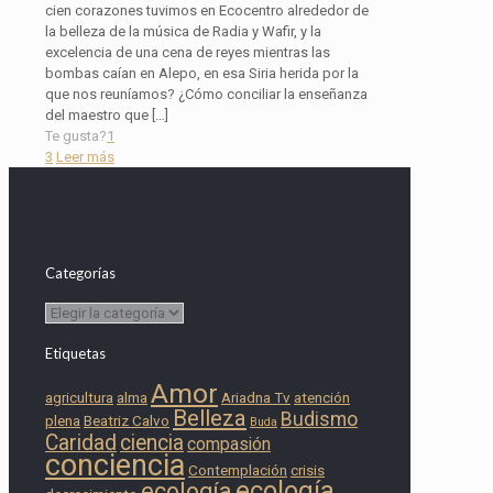
cien corazones tuvimos en Ecocentro alrededor de
la belleza de la música de Radia y Wafir, y la
excelencia de una cena de reyes mientras las
bombas caían en Alepo, en esa Siria herida por la
que nos reuníamos? ¿Cómo conciliar la enseñanza
del maestro que
[…]
Te gusta?
1
3
Leer más
Categorías
Categorías
Etiquetas
Amor
agricultura
alma
Ariadna Tv
atención
Belleza
Budismo
plena
Beatriz Calvo
Buda
Caridad
ciencia
compasión
conciencia
Contemplación
crisis
ecología
ecología