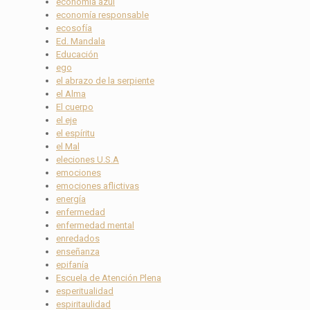
economía azul
economía responsable
ecosofía
Ed. Mandala
Educación
ego
el abrazo de la serpiente
el Alma
El cuerpo
el eje
el espíritu
el Mal
eleciones U.S.A
emociones
emociones aflictivas
energía
enfermedad
enfermedad mental
enredados
enseñanza
epifanía
Escuela de Atención Plena
esperitualidad
espiritaulidad