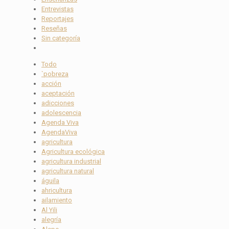
Entrevistas
Reportajes
Reseñas
Sin categoría
Todo
`pobreza
acción
aceptación
adicciones
adolescencia
Agenda Viva
AgendaViva
agricultura
Agricultura ecológica
agricultura industrial
agricultura natural
águila
ahricultura
ailamiento
Al Yili
alegría