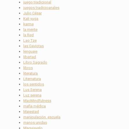
juego tradicional
juegos tradicioanales
Julio César
Kali yuga
karma
la mente
la Red
Lao Tze
las Gaviotas
lenguaje
libertad
Libro Sagrado
libros
literatura
Liternatura
los sentidos
Lus Serena
Luz serena
MacMindfulness
mafia médica
Majestad
manipulación. escuela
manos unidas
Maquiavelo