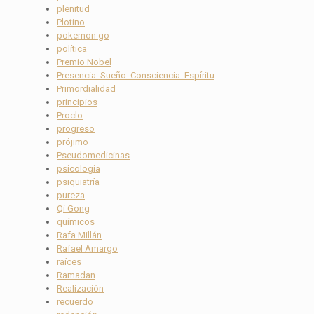
plenitud
Plotino
pokemon go
política
Premio Nobel
Presencia. Sueño. Consciencia. Espíritu
Primordialidad
principios
Proclo
progreso
prójimo
Pseudomedicinas
psicología
psiquiatría
pureza
Qi Gong
químicos
Rafa Millán
Rafael Amargo
raíces
Ramadan
Realización
recuerdo