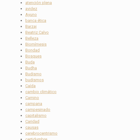
atención plena
avidez
Ayuno
banca ética
Barzaj
Beatriz Calvo
Belleza
Biomímesis
Bondad
Bosques
Buda
Budha
Budismo
budismos
Caída
cambio climático
Camino
campana
campesinado
capitalismo
Caridad
causas
cerebrocentrismo
certidumbre