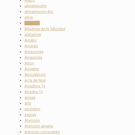
Alepo
alimentación
alimentación Bio
alma
Alquimia
Alquimia de la felicidad
alzheimer
Amalur
Amarás
Amazonas
Amazonía
Amor
Ángeles
Apocalipsis
arca de Noé
Ariadbna Tv
Ariadna Tv
armas
arte
asombro
asuras
Atención
Atención abierta
atención consciente