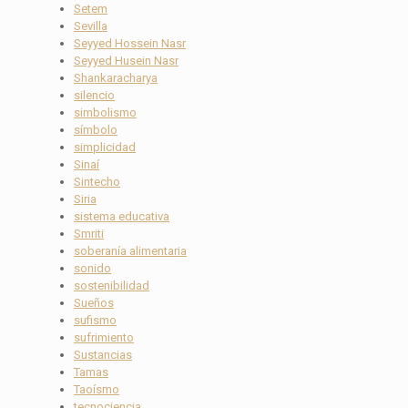
Setem
Sevilla
Seyyed Hossein Nasr
Seyyed Husein Nasr
Shankaracharya
silencio
simbolismo
símbolo
simplicidad
Sinaí
Sintecho
Siria
sistema educativa
Smriti
soberanía alimentaria
sonido
sostenibilidad
Sueños
sufismo
sufrimiento
Sustancias
Tamas
Taoísmo
tecnociencia