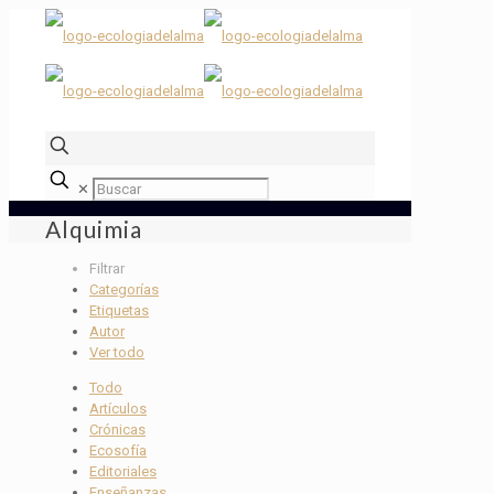
✕
Alquimia
Filtrar
Categorías
Etiquetas
Autor
Ver todo
Todo
Artículos
Crónicas
Ecosofía
Editoriales
Enseñanzas