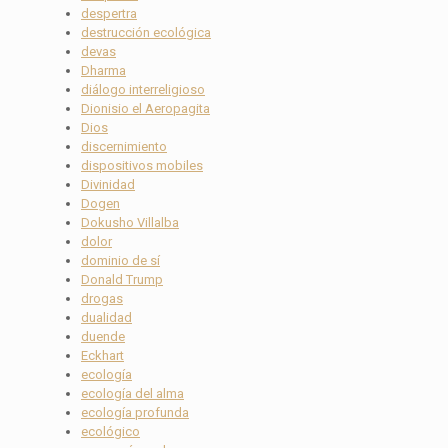
despertra
destrucción ecológica
devas
Dharma
diálogo interreligioso
Dionisio el Aeropagita
Dios
discernimiento
dispositivos mobiles
Divinidad
Dogen
Dokusho Villalba
dolor
dominio de sí
Donald Trump
drogas
dualidad
duende
Eckhart
ecología
ecología del alma
ecología profunda
ecológico