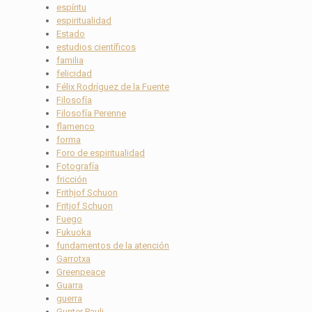
espíritu
espiritualidad
Estado
estudios científicos
familia
felicidad
Félix Rodríguez de la Fuente
Filosofía
Filosofía Perenne
flamenco
forma
Foro de espiritualidad
Fotografía
fricción
Frithjof Schuon
Fritjof Schuon
Fuego
Fukuoka
fundamentos de la atención
Garrotxa
Greenpeace
Guarra
guerra
Gunter Pauli