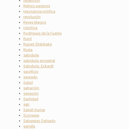
redención
Religio perennis
resonancia mórfica
revolución
Reyes Magos
robótica
Rodríguez de la Fuente
Rumî
Rupert Sheldrake
Rusia
sabiduría
sabiduría ancestral
Sabiduría. Eckardt
sacrificio
sagrado
Salud
salvación
sanación
Santidad
sati
Satish Kumar
Scorsese
Sebastiao Delgado
semilla