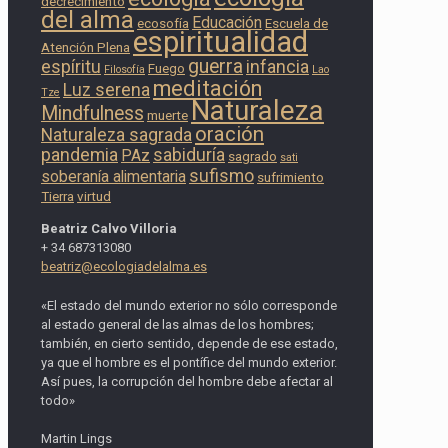
decrecimiento
del alma
Educación
ecosofía
Escuela de
espiritualidad
Atención Plena
guerra
espíritu
infancia
Fuego
Filosofía
Lao
meditación
Luz serena
Tze
Naturaleza
Mindfulness
muerte
oración
Naturaleza sagrada
pandemia
sabiduría
PAz
sagrado
sati
sufismo
soberanía alimentaria
sufrimiento
Tierra
virtud
Beatriz Calvo Villoria
+ 34 687313080
beatriz@ecologiadelalma.es
«El estado del mundo exterior no sólo corresponde
al estado general de las almas de los hombres;
también, en cierto sentido, depende de ese estado,
ya que el hombre es el pontífice del mundo exterior.
Así pues, la corrupción del hombre debe afectar al
todo»
Martin Lings