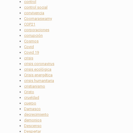
control
control social
convivencia
Coomaraswamy
COP21
corporaciones
corrupción
Cosmos
Covid
Covid 19
crisis
crisis coronavirus
crisis ecológica
Crisis energética
crisis humanitaria
cristianismo
Cristo
crueldad
cuerpo
Damasco
decrecimiento
demonios
Descenso
Despertar