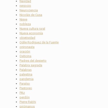
Navidad
negocio
Neurociencia
Nicolás de Cusa
Nieve
nobleza
Nueva cultura rural
Nueva economía
objetividad
Odile Rodíguez de la Fuente
onironauta
oración
Oxiticina
Padres del desierto
Palabra sagrada
Palabras
palestina
pandemia
Paraíso
Pastoreo
PAz
perdón
Pierre Rabhi
pirómanos