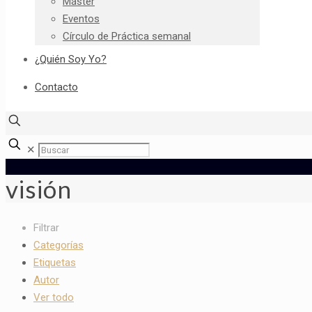
Máster
Eventos
Círculo de Práctica semanal
¿Quién Soy Yo?
Contacto
✕
visión
Filtrar
Categorías
Etiquetas
Autor
Ver todo