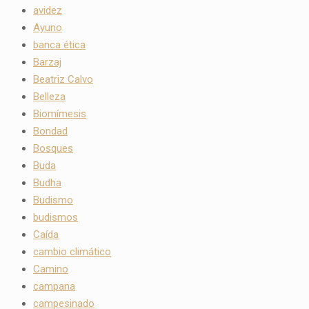
avidez
Ayuno
banca ética
Barzaj
Beatriz Calvo
Belleza
Biomímesis
Bondad
Bosques
Buda
Budha
Budismo
budismos
Caída
cambio climático
Camino
campana
campesinado