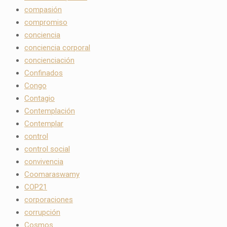
compasión
compromiso
conciencia
conciencia corporal
concienciación
Confinados
Congo
Contagio
Contemplación
Contemplar
control
control social
convivencia
Coomaraswamy
COP21
corporaciones
corrupción
Cosmos