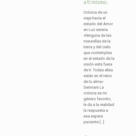
a ti mismo.
Crónica de un
viaje hacia el
estado del Amor
en Luz serena
«Ninguna de las
maravillas de la
tierra y del cielo
que contemplas
en el estado de la
visión está fuera
de ti. Todas ellas
están en el reino
de tu alma»
Semnani La
crónica es mi
género favorito,
le da a la realidad
la respuesta a
esa espera
paciente
[…]