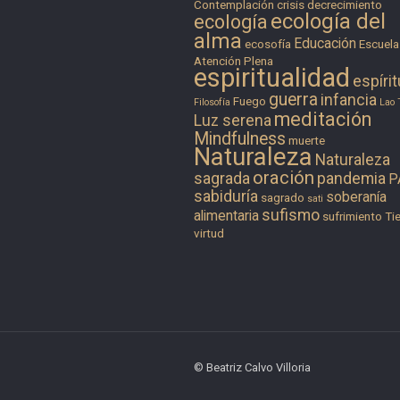
Contemplación
crisis
decrecimiento
ecología del
ecología
alma
Educación
ecosofía
Escuela
Atención Plena
espiritualidad
espírit
guerra
infancia
Fuego
Filosofía
Lao 
meditación
Luz serena
Mindfulness
muerte
Naturaleza
Naturaleza
oración
sagrada
pandemia
P
sabiduría
soberanía
sagrado
sati
sufismo
alimentaria
sufrimiento
Tie
virtud
© Beatriz Calvo Villoria