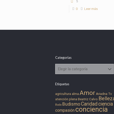
5
0
Leer más
Categorías
Categorías
Etiquetas
Amor
agricultura
alma
Ariadna Tv
Bellez
atención plena
Beatriz Calvo
Caridad
ciencia
Budismo
Buda
conciencia
compasión