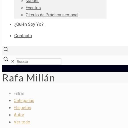
Máster
Eventos
Círculo de Práctica semanal
¿Quién Soy Yo?
Contacto
✕
Rafa Millán
Filtrar
Categorías
Etiquetas
Autor
Ver todo