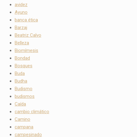
avidez
Ayuno
banca ética
Barzaj
Beatriz Calvo
Belleza
Biomímesis
Bondad
Bosques
Buda
Budha
Budismo
budismos
Caída
cambio climático
Camino
campana
campesinado