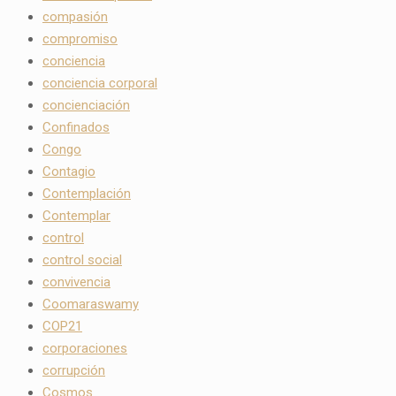
compasión
compromiso
conciencia
conciencia corporal
concienciación
Confinados
Congo
Contagio
Contemplación
Contemplar
control
control social
convivencia
Coomaraswamy
COP21
corporaciones
corrupción
Cosmos