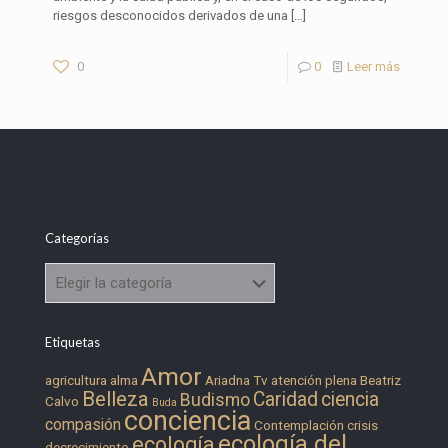
riesgos desconocidos derivados de una
[…]
0
0
Leer más
Categorías
Categorías
Etiquetas
Amor
agricultura
alma
Ariadna Tv
atención plena
Beatriz
Belleza
Caridad
ciencia
Budismo
Calvo
Buda
conciencia
compasión
Contemplación
crisis
ecología del
ecología
decrecimiento