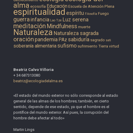
alma
Educación
ecosofía
Escuela de Atención Plena
espiritualidad
espíritu
Fuego
Filosofía
guerra
infancia
Luz serena
Lao Tze
meditación
Mindfulness
muerte
Naturaleza
Naturaleza sagrada
oración
pandemia
sabiduría
PAz
sagrado
sati
sufismo
soberanía alimentaria
sufrimiento
Tierra
virtud
Beatriz Calvo Villoria
+ 34 687313080
beatriz@ecologiadelalma.es
«El estado del mundo exterior no sólo corresponde al estado
general de las almas de los hombres; también, en cierto
sentido, depende de ese estado, ya que el hombre es el
pontífice del mundo exterior. Así pues, la corrupción del
hombre debe afectar al todo»
Martin Lings