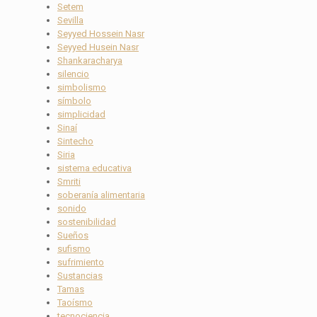
Setem
Sevilla
Seyyed Hossein Nasr
Seyyed Husein Nasr
Shankaracharya
silencio
simbolismo
símbolo
simplicidad
Sinaí
Sintecho
Siria
sistema educativa
Smriti
soberanía alimentaria
sonido
sostenibilidad
Sueños
sufismo
sufrimiento
Sustancias
Tamas
Taoísmo
tecnociencia