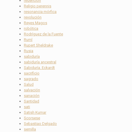
redención
Religio perennis
resonancia mórfica
revolución
Reyes Magos
robótica
Rodríguez de la Fuente
Rumî
Rupert Sheldrake
Rusia
sabiduría
sabiduría ancestral
Sabiduría. Eckardt
sacrificio
sagrado
Salud
salvación
sanación
Santidad
sati
Satish Kumar
Scorsese
Sebastiao Delgado
semilla