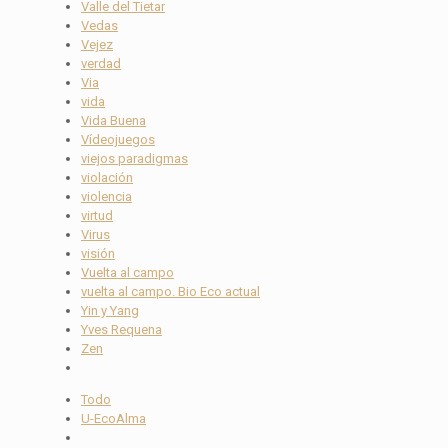
Valle del Tietar
Vedas
Vejez
verdad
Via
vida
Vida Buena
Vídeojuegos
viejos paradigmas
violación
violencia
virtud
Virus
visión
Vuelta al campo
vuelta al campo. Bio Eco actual
Yin y Yang
Yves Requena
Zen
Todo
U-EcoAlma