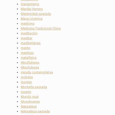
maquinismo
Mardïa Herrero
Maternidad sagrada
Maya cósmica
medicina
Medicina Tradicional China
meditación
meditar
mediterráneo
mente
mentiras
metafísica
Mindfulness
Minsfulness
mirada contemplativa
móbiles
monjes
Montaña sagrada
muerte
Mundo rural
Musulmanes
Naturaleza
Naturaleza sagrada