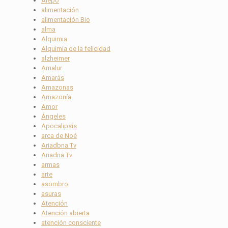
Alepo
alimentación
alimentación Bio
alma
Alquimia
Alquimia de la felicidad
alzheimer
Amalur
Amarás
Amazonas
Amazonía
Amor
Ángeles
Apocalipsis
arca de Noé
Ariadbna Tv
Ariadna Tv
armas
arte
asombro
asuras
Atención
Atención abierta
atención consciente