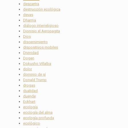
despertra
destrucción ecológica
devas
Dharma
diálogo interreligioso
Dionisio el Aeropagita
Dios
discernimiento
dispositivos mobiles
Divinidad
Dogen
Dokusho Villalba
dolor
dominio de sí
Donald Trump
drogas
dualidad
duende
Eckhart
ecología
ecología del alma
ecología profunda
ecológico