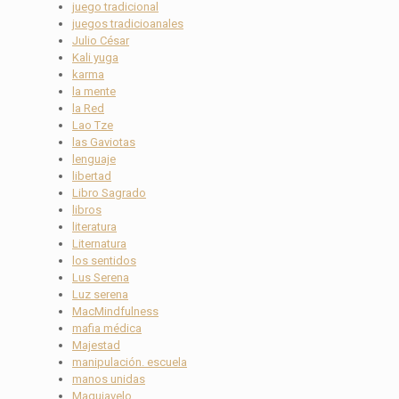
juego tradicional
juegos tradicioanales
Julio César
Kali yuga
karma
la mente
la Red
Lao Tze
las Gaviotas
lenguaje
libertad
Libro Sagrado
libros
literatura
Liternatura
los sentidos
Lus Serena
Luz serena
MacMindfulness
mafia médica
Majestad
manipulación. escuela
manos unidas
Maquiavelo