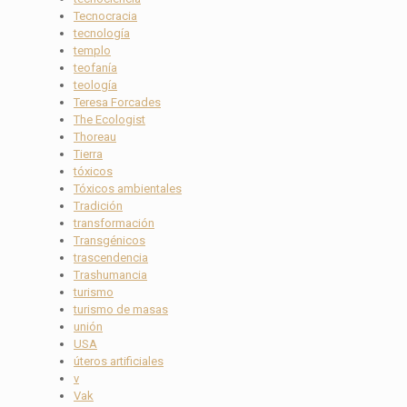
Tecnocracia
tecnología
templo
teofanía
teología
Teresa Forcades
The Ecologist
Thoreau
Tierra
tóxicos
Tóxicos ambientales
Tradición
transformación
Transgénicos
trascendencia
Trashumancia
turismo
turismo de masas
unión
USA
úteros artificiales
v
Vak