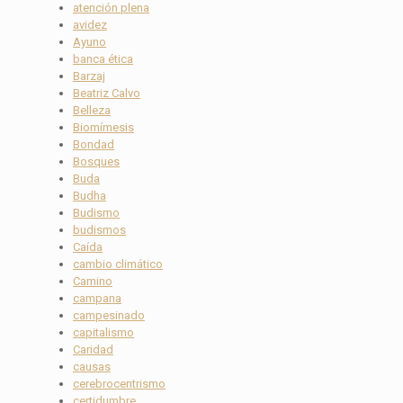
atención plena
avidez
Ayuno
banca ética
Barzaj
Beatriz Calvo
Belleza
Biomímesis
Bondad
Bosques
Buda
Budha
Budismo
budismos
Caída
cambio climático
Camino
campana
campesinado
capitalismo
Caridad
causas
cerebrocentrismo
certidumbre