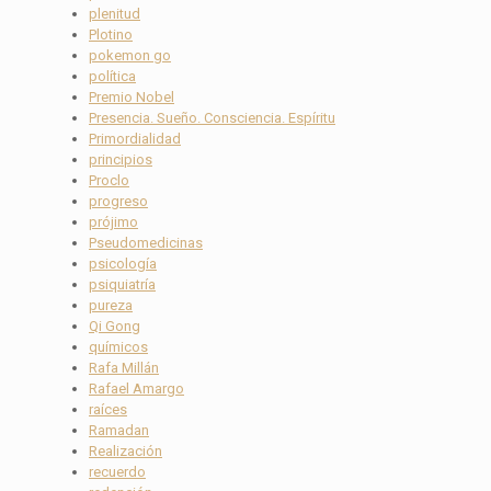
plenitud
Plotino
pokemon go
política
Premio Nobel
Presencia. Sueño. Consciencia. Espíritu
Primordialidad
principios
Proclo
progreso
prójimo
Pseudomedicinas
psicología
psiquiatría
pureza
Qi Gong
químicos
Rafa Millán
Rafael Amargo
raíces
Ramadan
Realización
recuerdo