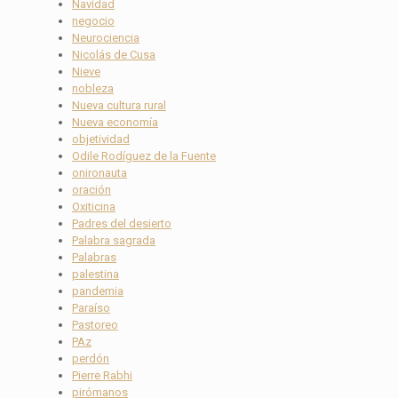
Navidad
negocio
Neurociencia
Nicolás de Cusa
Nieve
nobleza
Nueva cultura rural
Nueva economía
objetividad
Odile Rodíguez de la Fuente
onironauta
oración
Oxiticina
Padres del desierto
Palabra sagrada
Palabras
palestina
pandemia
Paraíso
Pastoreo
PAz
perdón
Pierre Rabhi
pirómanos