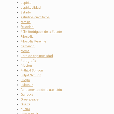
espíritu
espiritualidad
Estado
estudios científicos
familia
felicidad
Félix Rodríguez de la Fuente
Filosofía
Filosofía Perenne
flamenco
forma
Foro de espiritualidad
Fotografía
fricción
Frithjof Schuon
Fritjof Schuon
Fuego
Fukuoka
fundamentos de la atención
Garrotxa
Greenpeace
Guarra
guerra
Gunter Pauli