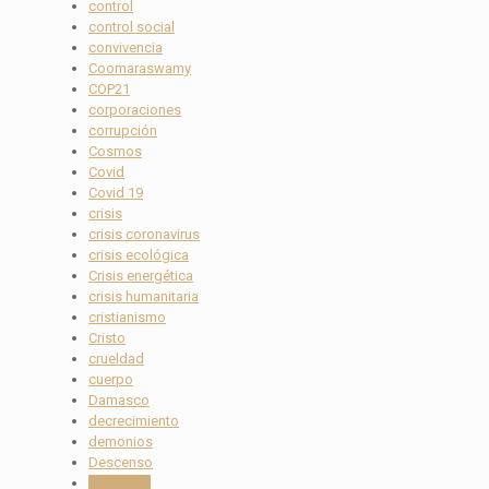
control
control social
convivencia
Coomaraswamy
COP21
corporaciones
corrupción
Cosmos
Covid
Covid 19
crisis
crisis coronavirus
crisis ecológica
Crisis energética
crisis humanitaria
cristianismo
Cristo
crueldad
cuerpo
Damasco
decrecimiento
demonios
Descenso
Despertar