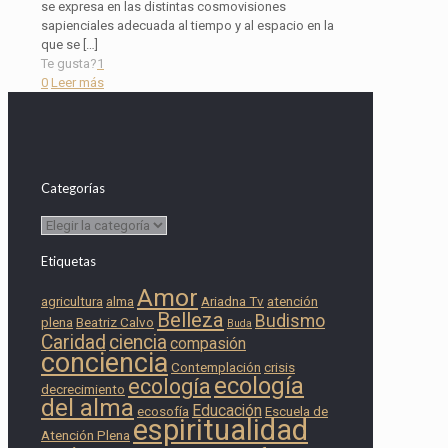
se expresa en las distintas cosmovisiones
sapienciales adecuada al tiempo y al espacio en la
que se
[…]
Te gusta?
1
0
Leer más
Categorías
Categorías
Etiquetas
Amor
agricultura
alma
Ariadna Tv
atención
Belleza
Budismo
plena
Beatriz Calvo
Buda
Caridad
ciencia
compasión
conciencia
Contemplación
crisis
ecología
ecología
decrecimiento
del alma
Educación
ecosofía
Escuela de
espiritualidad
Atención Plena