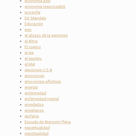
economía azul
economía responsable
ecosofía
Ed. Mandala
Educación
ego
el abrazo de la serpiente
el Alma
El cuerpo
el eje
el espíritu
el Mal
eleciones U.S.A
emociones
emociones aflictivas
energía
enfermedad
enfermedad mental
enredados
enseñanza
epifanía
Escuela de Atención Plena
esperitualidad
espiritaulidad