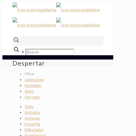
✕
Despertar
Filtrar
Categorías
Etiquetas
Autor
Ver todo
Todo
Artículos
Crónicas
Ecosofía
Editoriales
Enseñanzas