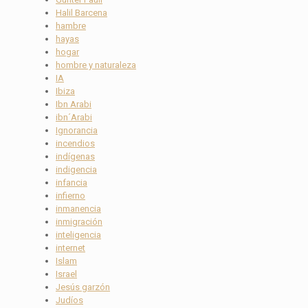
Halil Barcena
hambre
hayas
hogar
hombre y naturaleza
IA
Ibiza
Ibn Arabi
ibn´Arabi
Ignorancia
incendios
indígenas
indigencia
infancia
infierno
inmanencia
inmigración
inteligencia
internet
Islam
Israel
Jesús garzón
Judíos