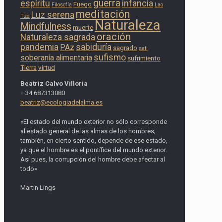
guerra
espíritu
infancia
Fuego
Filosofía
Lao
meditación
Luz serena
Tze
Naturaleza
Mindfulness
muerte
oración
Naturaleza sagrada
pandemia
sabiduría
PAz
sagrado
sati
sufismo
soberanía alimentaria
sufrimiento
Tierra
virtud
Beatriz Calvo Villoria
+ 34 687313080
beatriz@ecologiadelalma.es
«El estado del mundo exterior no sólo corresponde
al estado general de las almas de los hombres;
también, en cierto sentido, depende de ese estado,
ya que el hombre es el pontífice del mundo exterior.
Así pues, la corrupción del hombre debe afectar al
todo»
Martin Lings