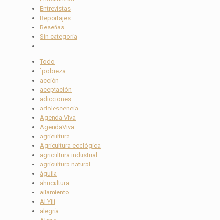
Entrevistas
Reportajes
Reseñas
Sin categoría
Todo
`pobreza
acción
aceptación
adicciones
adolescencia
Agenda Viva
AgendaViva
agricultura
Agricultura ecológica
agricultura industrial
agricultura natural
águila
ahricultura
ailamiento
Al Yili
alegría