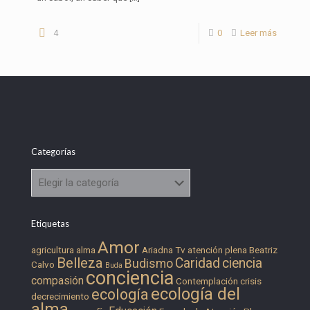
4
0
Leer más
Categorías
Categorías
Etiquetas
Amor
agricultura
alma
Ariadna Tv
atención plena
Beatriz
Belleza
Caridad
ciencia
Budismo
Calvo
Buda
conciencia
compasión
Contemplación
crisis
ecología del
ecología
decrecimiento
alma