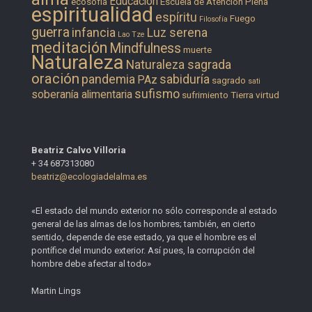
Educación
ecosofía
Escuela de Atención Plena
espiritualidad
espíritu
Fuego
Filosofía
guerra
infancia
Luz serena
Lao Tze
meditación
Mindfulness
muerte
Naturaleza
Naturaleza sagrada
oración
pandemia
sabiduría
PAz
sagrado
sati
sufismo
soberanía alimentaria
sufrimiento
Tierra
virtud
Beatriz Calvo Villoria
+ 34 687313080
beatriz@ecologiadelalma.es
«El estado del mundo exterior no sólo corresponde al estado
general de las almas de los hombres; también, en cierto
sentido, depende de ese estado, ya que el hombre es el
pontífice del mundo exterior. Así pues, la corrupción del
hombre debe afectar al todo»
Martin Lings