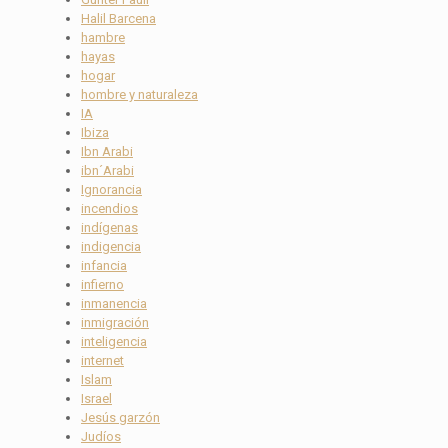
Halil Barcena
hambre
hayas
hogar
hombre y naturaleza
IA
Ibiza
Ibn Arabi
ibn´Arabi
Ignorancia
incendios
indígenas
indigencia
infancia
infierno
inmanencia
inmigración
inteligencia
internet
Islam
Israel
Jesús garzón
Judíos