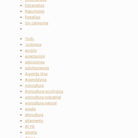
Entrevistas
Reportajes
Reseñas
Sin categoría
Todo
`pobreza
acción
aceptación
adicciones
adolescencia
Agenda Viva
AgendaViva
agricultura
Agricultura ecológica
agricultura industrial
agricultura natural
águila
ahricultura
ailamiento
Al Yili
alegría