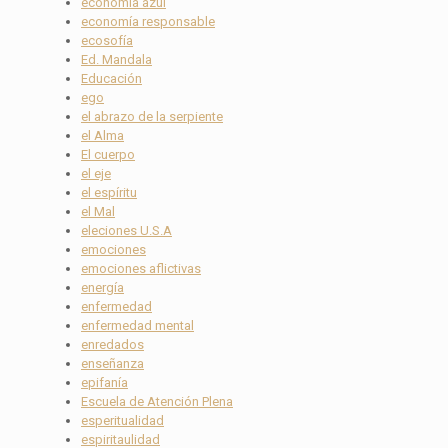
economía azul
economía responsable
ecosofía
Ed. Mandala
Educación
ego
el abrazo de la serpiente
el Alma
El cuerpo
el eje
el espíritu
el Mal
eleciones U.S.A
emociones
emociones aflictivas
energía
enfermedad
enfermedad mental
enredados
enseñanza
epifanía
Escuela de Atención Plena
esperitualidad
espiritaulidad