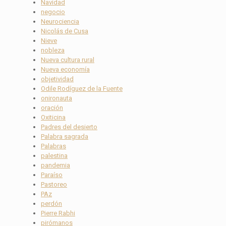
Navidad
negocio
Neurociencia
Nicolás de Cusa
Nieve
nobleza
Nueva cultura rural
Nueva economía
objetividad
Odile Rodíguez de la Fuente
onironauta
oración
Oxiticina
Padres del desierto
Palabra sagrada
Palabras
palestina
pandemia
Paraíso
Pastoreo
PAz
perdón
Pierre Rabhi
pirómanos