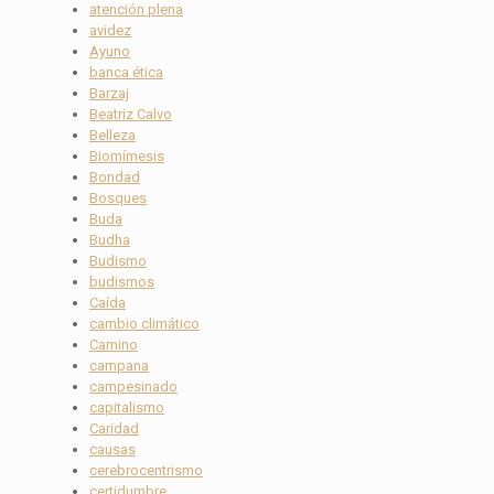
atención plena
avidez
Ayuno
banca ética
Barzaj
Beatriz Calvo
Belleza
Biomímesis
Bondad
Bosques
Buda
Budha
Budismo
budismos
Caída
cambio climático
Camino
campana
campesinado
capitalismo
Caridad
causas
cerebrocentrismo
certidumbre