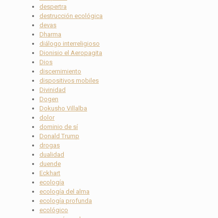
despertra
destrucción ecológica
devas
Dharma
diálogo interreligioso
Dionisio el Aeropagita
Dios
discernimiento
dispositivos mobiles
Divinidad
Dogen
Dokusho Villalba
dolor
dominio de sí
Donald Trump
drogas
dualidad
duende
Eckhart
ecología
ecología del alma
ecología profunda
ecológico