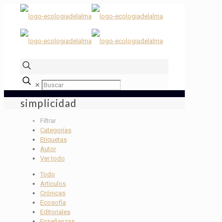
✕
simplicidad
Filtrar
Categorías
Etiquetas
Autor
Ver todo
Todo
Artículos
Crónicas
Ecosofía
Editoriales
Enseñanzas