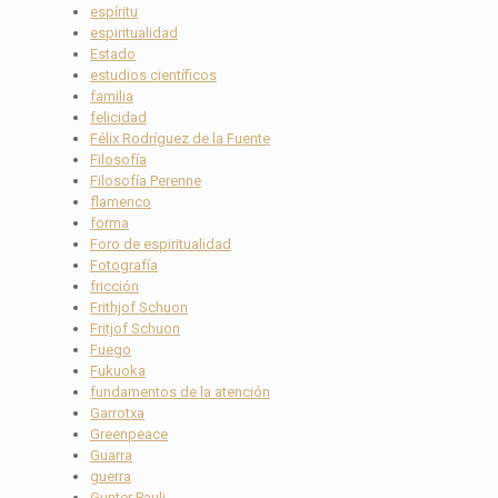
espíritu
espiritualidad
Estado
estudios científicos
familia
felicidad
Félix Rodríguez de la Fuente
Filosofía
Filosofía Perenne
flamenco
forma
Foro de espiritualidad
Fotografía
fricción
Frithjof Schuon
Fritjof Schuon
Fuego
Fukuoka
fundamentos de la atención
Garrotxa
Greenpeace
Guarra
guerra
Gunter Pauli