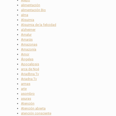
Alepo
alimentación
alimentación Bio
alma
Alquimia
Alquimia de la felicidad
alzheimer
Amalur
Amarás
Amazonas
Amazonía
Amor
Ángeles
Apocalipsis
arca de Noé
Ariadbna Tv
Ariadna Tv
armas
arte
asombro
asuras
Atención
Atención abierta
atención consciente