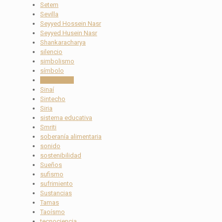
Setem
Sevilla
Seyyed Hossein Nasr
Seyyed Husein Nasr
Shankaracharya
silencio
simbolismo
símbolo
simplicidad
Sinaí
Sintecho
Siria
sistema educativa
Smriti
soberanía alimentaria
sonido
sostenibilidad
Sueños
sufismo
sufrimiento
Sustancias
Tamas
Taoísmo
tecnociencia