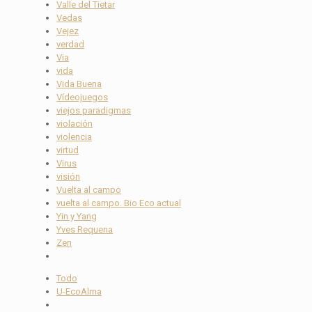
Valle del Tietar
Vedas
Vejez
verdad
Via
vida
Vida Buena
Vídeojuegos
viejos paradigmas
violación
violencia
virtud
Virus
visión
Vuelta al campo
vuelta al campo. Bio Eco actual
Yin y Yang
Yves Requena
Zen
Todo
U-EcoAlma