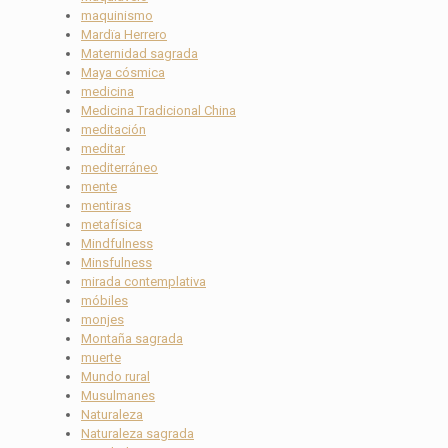
maquinismo
Mardïa Herrero
Maternidad sagrada
Maya cósmica
medicina
Medicina Tradicional China
meditación
meditar
mediterráneo
mente
mentiras
metafísica
Mindfulness
Minsfulness
mirada contemplativa
móbiles
monjes
Montaña sagrada
muerte
Mundo rural
Musulmanes
Naturaleza
Naturaleza sagrada