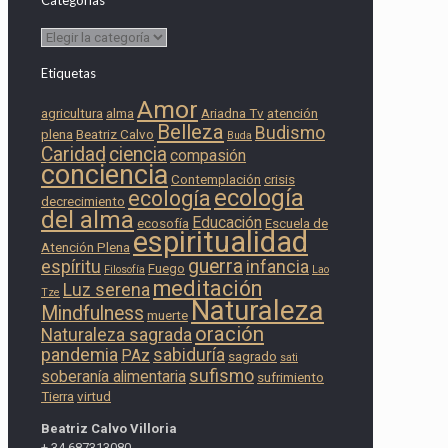
Categorías
Categorías
Etiquetas
Amor
agricultura
alma
Ariadna Tv
atención
Belleza
Budismo
plena
Beatriz Calvo
Buda
Caridad
ciencia
compasión
conciencia
Contemplación
crisis
ecología
ecología
decrecimiento
del alma
Educación
ecosofía
Escuela de
espiritualidad
Atención Plena
guerra
espíritu
infancia
Fuego
Filosofía
Lao
meditación
Luz serena
Tze
Naturaleza
Mindfulness
muerte
oración
Naturaleza sagrada
pandemia
sabiduría
PAz
sagrado
sati
sufismo
soberanía alimentaria
sufrimiento
Tierra
virtud
Beatriz Calvo Villoria
+ 34 687313080