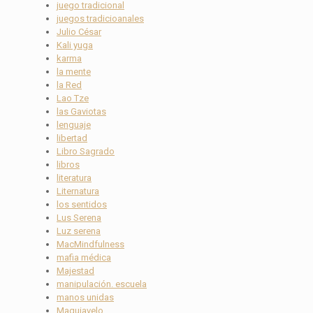
juego tradicional
juegos tradicioanales
Julio César
Kali yuga
karma
la mente
la Red
Lao Tze
las Gaviotas
lenguaje
libertad
Libro Sagrado
libros
literatura
Liternatura
los sentidos
Lus Serena
Luz serena
MacMindfulness
mafia médica
Majestad
manipulación. escuela
manos unidas
Maquiavelo