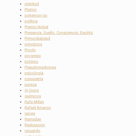
plenitud
Plotino
pokemon go
política
Premio Nobel
Presencia. Sueño. Consciencia. Espíritu
Primordialidad
principios
Proclo
progreso
prójimo
Pseudomedicinas
psicología
psiquiatría
pureza
Qi Gong
químicos
Rafa Millán
Rafael Amargo
raíces
Ramadan
Realización
recuerdo