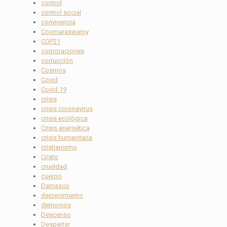
control
control social
convivencia
Coomaraswamy
COP21
corporaciones
corrupción
Cosmos
Covid
Covid 19
crisis
crisis coronavirus
crisis ecológica
Crisis energética
crisis humanitaria
cristianismo
Cristo
crueldad
cuerpo
Damasco
decrecimiento
demonios
Descenso
Despertar