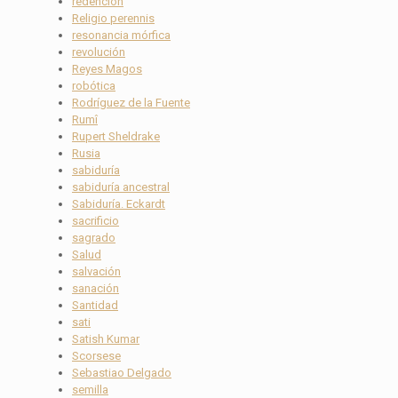
redención
Religio perennis
resonancia mórfica
revolución
Reyes Magos
robótica
Rodríguez de la Fuente
Rumî
Rupert Sheldrake
Rusia
sabiduría
sabiduría ancestral
Sabiduría. Eckardt
sacrificio
sagrado
Salud
salvación
sanación
Santidad
sati
Satish Kumar
Scorsese
Sebastiao Delgado
semilla