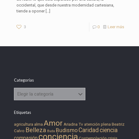
occidental, que desde nuestra modernidad cartesiana,
tiende a oponer
[…]
3
0
Leer más
Categorías
Categorías
Etiquetas
Amor
agricultura
alma
Ariadna Tv
atención plena
Beatriz
Belleza
Caridad
ciencia
Budismo
Calvo
Buda
conciencia
compasión
Contemplación
crisis