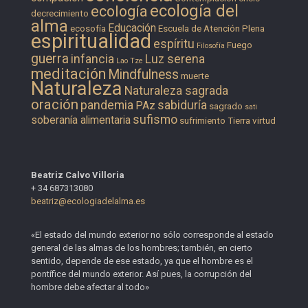
ecología del
ecología
decrecimiento
alma
Educación
ecosofía
Escuela de Atención Plena
espiritualidad
espíritu
Fuego
Filosofía
guerra
infancia
Luz serena
Lao Tze
meditación
Mindfulness
muerte
Naturaleza
Naturaleza sagrada
oración
pandemia
sabiduría
PAz
sagrado
sati
sufismo
soberanía alimentaria
sufrimiento
Tierra
virtud
Beatriz Calvo Villoria
+ 34 687313080
beatriz@ecologiadelalma.es
«El estado del mundo exterior no sólo corresponde al estado
general de las almas de los hombres; también, en cierto
sentido, depende de ese estado, ya que el hombre es el
pontífice del mundo exterior. Así pues, la corrupción del
hombre debe afectar al todo»