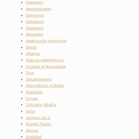
Damasco
decrecimiento
demonios
Descenso
Despertar
despertra
destrucción ecológica
devas
Dharma
diálogo interreligioso
Dionisio el Aeropagita
Dios
discernimiento
dispositivos mobiles
Divinidad
Dogen
Dokusho Villalba
dolor
dominio de sí
Donald Trump
drogas
dualidad