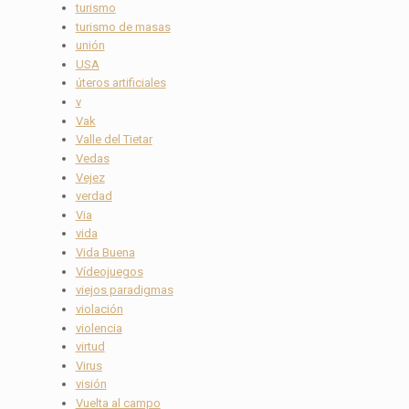
turismo
turismo de masas
unión
USA
úteros artificiales
v
Vak
Valle del Tietar
Vedas
Vejez
verdad
Via
vida
Vida Buena
Vídeojuegos
viejos paradigmas
violación
violencia
virtud
Virus
visión
Vuelta al campo