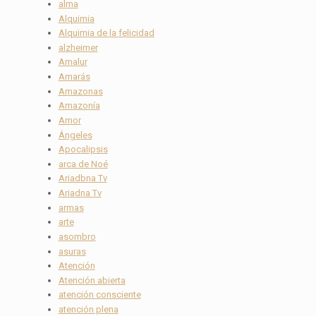
alma
Alquimia
Alquimia de la felicidad
alzheimer
Amalur
Amarás
Amazonas
Amazonía
Amor
Ángeles
Apocalipsis
arca de Noé
Ariadbna Tv
Ariadna Tv
armas
arte
asombro
asuras
Atención
Atención abierta
atención consciente
atención plena