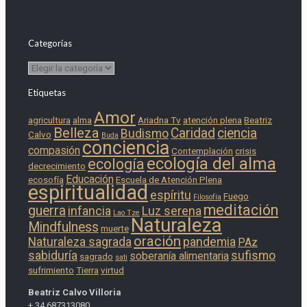
Categorías
Categorías
Etiquetas
Amor
agricultura
alma
Ariadna Tv
atención plena
Beatriz
Belleza
Caridad
ciencia
Budismo
Calvo
Buda
conciencia
compasión
Contemplación
crisis
ecología del alma
ecología
decrecimiento
Educación
ecosofía
Escuela de Atención Plena
espiritualidad
espíritu
Fuego
Filosofía
meditación
guerra
infancia
Luz serena
Lao Tze
Naturaleza
Mindfulness
muerte
oración
Naturaleza sagrada
pandemia
PAz
sabiduría
sufismo
soberanía alimentaria
sagrado
sati
sufrimiento
Tierra
virtud
Beatriz Calvo Villoria
+ 34 687313080