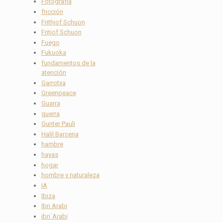
Fotografía
fricción
Frithjof Schuon
Fritjof Schuon
Fuego
Fukuoka
fundamentos de la
atención
Garrotxa
Greenpeace
Guarra
guerra
Gunter Pauli
Halil Barcena
hambre
hayas
hogar
hombre y naturaleza
IA
Ibiza
Ibn Arabi
ibn´Arabi