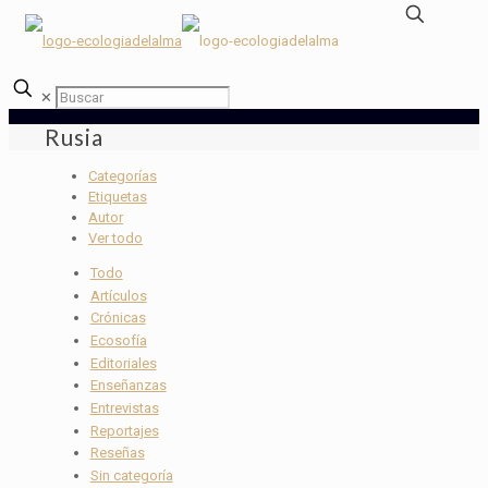
✕
Rusia
Categorías
Etiquetas
Autor
Ver todo
Todo
Artículos
Crónicas
Ecosofía
Editoriales
Enseñanzas
Entrevistas
Reportajes
Reseñas
Sin categoría