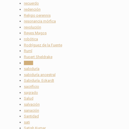
recuerdo
redención
Religio perennis
resonancia mórfica
revolución
Reyes Magos
robótica
Rodríguez de la Fuente
Rumî
Rupert Sheldrake
Rusia
sabiduría
sabiduría ancestral
Sabiduría. Eckardt
sacrificio
sagrado
Salud
salvación
sanación
Santidad
sati
Satish Kumar