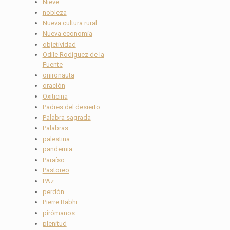
Nieve
nobleza
Nueva cultura rural
Nueva economía
objetividad
Odile Rodíguez de la
Fuente
onironauta
oración
Oxiticina
Padres del desierto
Palabra sagrada
Palabras
palestina
pandemia
Paraíso
Pastoreo
PAz
perdón
Pierre Rabhi
pirómanos
plenitud