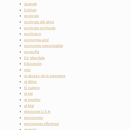
duende
Eckhart
ecología
ecología del alma
ecología profunda
ecológico
economía azul
economía responsable
ecosofía
Ed. Mandala
Educación
ego
el abrazo de la serpiente
el Alma
El cuerpo
el eje
el espíritu
el Mal
eleciones U.S.A
emociones
emociones aflictivas
energía