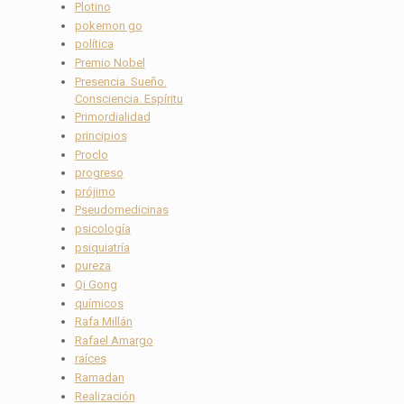
Plotino
pokemon go
política
Premio Nobel
Presencia. Sueño.
Consciencia. Espíritu
Primordialidad
principios
Proclo
progreso
prójimo
Pseudomedicinas
psicología
psiquiatría
pureza
Qi Gong
químicos
Rafa Millán
Rafael Amargo
raíces
Ramadan
Realización