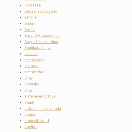
Scorsese
Sebastiao Delgado
semilla
Setem
Sevilla
Seyyed Hossein Nasr
Seyyed Husein Nasr
Shankaracharya
silencio
simbolismo
símbolo
simplicidad
Sinaí
Sintecho
Siria
sistema educativa
Smriti
soberanía alimentaria
sonido
sostenibilidad
Sueños