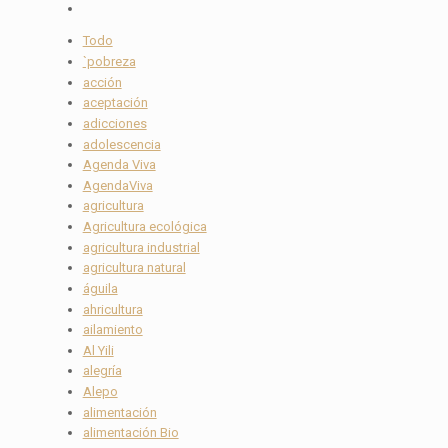
Todo
`pobreza
acción
aceptación
adicciones
adolescencia
Agenda Viva
AgendaViva
agricultura
Agricultura ecológica
agricultura industrial
agricultura natural
águila
ahricultura
ailamiento
Al Yili
alegría
Alepo
alimentación
alimentación Bio