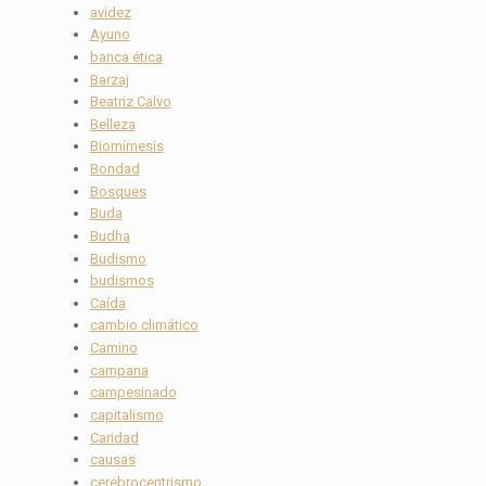
avidez
Ayuno
banca ética
Barzaj
Beatriz Calvo
Belleza
Biomímesis
Bondad
Bosques
Buda
Budha
Budismo
budismos
Caída
cambio climático
Camino
campana
campesinado
capitalismo
Caridad
causas
cerebrocentrismo