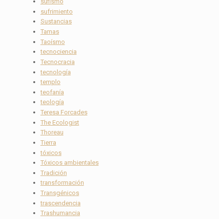
sufismo
sufrimiento
Sustancias
Tamas
Taoísmo
tecnociencia
Tecnocracia
tecnología
templo
teofanía
teología
Teresa Forcades
The Ecologist
Thoreau
Tierra
tóxicos
Tóxicos ambientales
Tradición
transformación
Transgénicos
trascendencia
Trashumancia