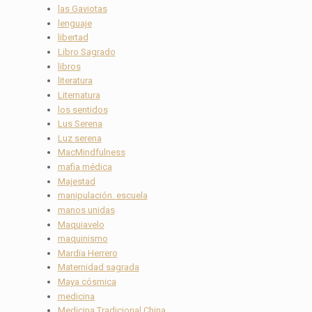
las Gaviotas
lenguaje
libertad
Libro Sagrado
libros
literatura
Liternatura
los sentidos
Lus Serena
Luz serena
MacMindfulness
mafia médica
Majestad
manipulación. escuela
manos unidas
Maquiavelo
maquinismo
Mardïa Herrero
Maternidad sagrada
Maya cósmica
medicina
Medicina Tradicional China