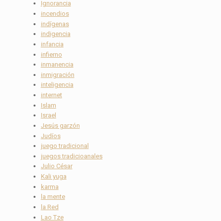
Ignorancia
incendios
indígenas
indigencia
infancia
infierno
inmanencia
inmigración
inteligencia
internet
Islam
Israel
Jesús garzón
Judíos
juego tradicional
juegos tradicioanales
Julio César
Kali yuga
karma
la mente
la Red
Lao Tze