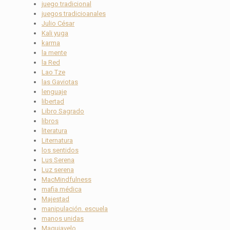
juego tradicional
juegos tradicioanales
Julio César
Kali yuga
karma
la mente
la Red
Lao Tze
las Gaviotas
lenguaje
libertad
Libro Sagrado
libros
literatura
Liternatura
los sentidos
Lus Serena
Luz serena
MacMindfulness
mafia médica
Majestad
manipulación. escuela
manos unidas
Maquiavelo