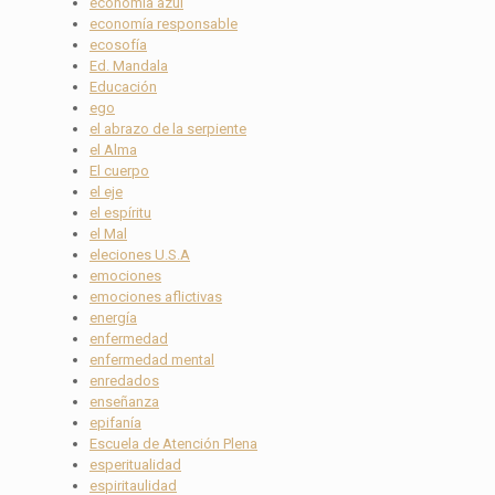
economía azul
economía responsable
ecosofía
Ed. Mandala
Educación
ego
el abrazo de la serpiente
el Alma
El cuerpo
el eje
el espíritu
el Mal
eleciones U.S.A
emociones
emociones aflictivas
energía
enfermedad
enfermedad mental
enredados
enseñanza
epifanía
Escuela de Atención Plena
esperitualidad
espiritaulidad