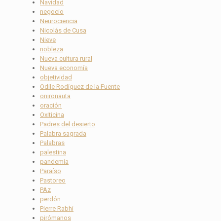
Navidad
negocio
Neurociencia
Nicolás de Cusa
Nieve
nobleza
Nueva cultura rural
Nueva economía
objetividad
Odile Rodíguez de la Fuente
onironauta
oración
Oxiticina
Padres del desierto
Palabra sagrada
Palabras
palestina
pandemia
Paraíso
Pastoreo
PAz
perdón
Pierre Rabhi
pirómanos