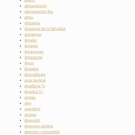
Alepo
alimentación
alimentación Bio
alma
Alquimia
Alquimia de la felicidad
alzheimer
Amalur
Amarás
Amazonas
Amazonía
Amor
Ángeles
Apocalipsis
arca de Noé
Ariadbna Tv
Ariadna Tv
armas
arte
asombro
asuras
Atención
Atención abierta
atención consciente