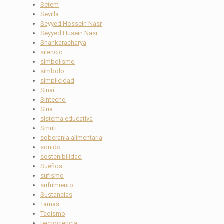
Setem
Sevilla
Seyyed Hossein Nasr
Seyyed Husein Nasr
Shankaracharya
silencio
simbolismo
símbolo
simplicidad
Sinaí
Sintecho
Siria
sistema educativa
Smriti
soberanía alimentaria
sonido
sostenibilidad
Sueños
sufismo
sufrimiento
Sustancias
Tamas
Taoísmo
tecnociencia