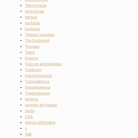
Tecnocracia
tecnología
templo
teofanía
teología
Teresa Forcades
The Ecologist
Thoreau
Tierra
tóxicos
Tóxicos ambientales
Tradición
transformación
Transgénicos
trascendencia
Trashumancia
turismo
turismo de masas
unión
USA
úteros artificiales
v
Vak