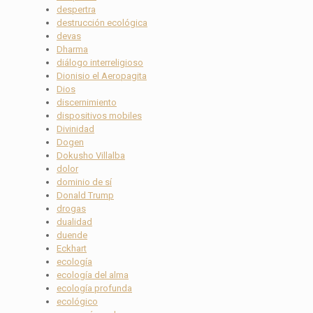
despertra
destrucción ecológica
devas
Dharma
diálogo interreligioso
Dionisio el Aeropagita
Dios
discernimiento
dispositivos mobiles
Divinidad
Dogen
Dokusho Villalba
dolor
dominio de sí
Donald Trump
drogas
dualidad
duende
Eckhart
ecología
ecología del alma
ecología profunda
ecológico