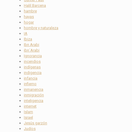
Halil Barcena
hambre
hayas
hogar
hombre y naturaleza
IA
Ibiza
Ibn Arabi
ibn´Arabi
Ignorancia
incendios
indígenas
indigencia
infancia
infierno
inmanencia
inmigración
inteligencia
internet
Islam
Israel
Jesús garzón
Judíos