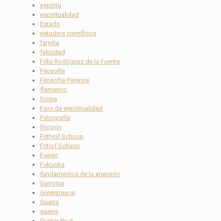
espíritu
espiritualidad
Estado
estudios científicos
familia
felicidad
Félix Rodríguez de la Fuente
Filosofía
Filosofía Perenne
flamenco
forma
Foro de espiritualidad
Fotografía
fricción
Frithjof Schuon
Fritjof Schuon
Fuego
Fukuoka
fundamentos de la atención
Garrotxa
Greenpeace
Guarra
guerra
Gunter Pauli