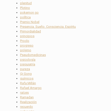
plenitud
Plotino
pokemon go
política
Premio Nobel
Presencia. Sueño. Consciencia. Espíritu
Primordialidad
principios
Proclo
progreso
prójimo
Pseudomedicinas
psicología
psiquiatría
pureza
Qi Gong
químicos
Rafa Millán
Rafael Amargo
raíces
Ramadan
Realización
recuerdo