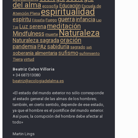
del alma
Educación
ecosofía
Escuela de
espiritualidad
Atención Plena
guerra
espíritu
infancia
Fuego
Filosofía
Lao
meditación
Luz serena
Tze
Naturaleza
Mindfulness
muerte
oración
Naturaleza sagrada
pandemia
sabiduría
PAz
sagrado
sati
sufismo
soberanía alimentaria
sufrimiento
Tierra
virtud
Beatriz Calvo Villoria
+ 34 687313080
beatriz@ecologiadelalma.es
«El estado del mundo exterior no sólo corresponde
al estado general de las almas de los hombres;
también, en cierto sentido, depende de ese estado,
ya que el hombre es el pontífice del mundo exterior.
Así pues, la corrupción del hombre debe afectar al
todo»
Martin Lings