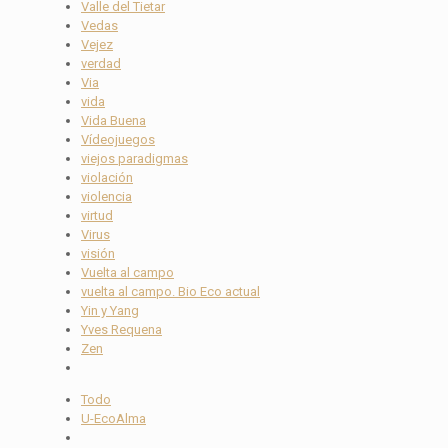
Valle del Tietar
Vedas
Vejez
verdad
Via
vida
Vida Buena
Vídeojuegos
viejos paradigmas
violación
violencia
virtud
Virus
visión
Vuelta al campo
vuelta al campo. Bio Eco actual
Yin y Yang
Yves Requena
Zen
Todo
U-EcoAlma