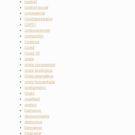
control
control social
convivencia
Coomaraswamy
COP21
corporaciones
corrupción
Cosmos
Covid
Covid 19
crisis
crisis coronavirus
crisis ecológica
Crisis energética
crisis humanitaria
cristianismo
Cristo
crueldad
cuerpo
Damasco
decrecimiento
demonios
Descenso
Despertar