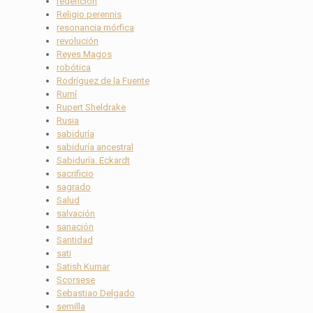
redención
Religio perennis
resonancia mórfica
revolución
Reyes Magos
robótica
Rodríguez de la Fuente
Rumî
Rupert Sheldrake
Rusia
sabiduría
sabiduría ancestral
Sabiduría. Eckardt
sacrificio
sagrado
Salud
salvación
sanación
Santidad
sati
Satish Kumar
Scorsese
Sebastiao Delgado
semilla