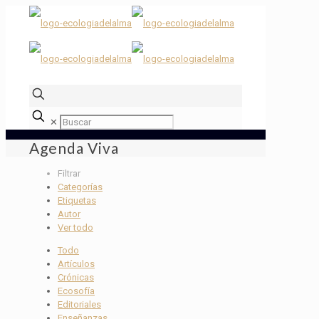
✕
Agenda Viva
Filtrar
Categorías
Etiquetas
Autor
Ver todo
Todo
Artículos
Crónicas
Ecosofía
Editoriales
Enseñanzas