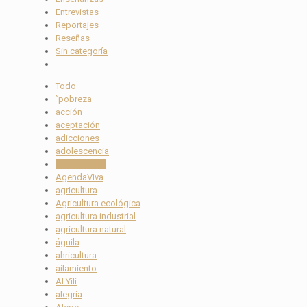
Entrevistas
Reportajes
Reseñas
Sin categoría
Todo
`pobreza
acción
aceptación
adicciones
adolescencia
Agenda Viva
AgendaViva
agricultura
Agricultura ecológica
agricultura industrial
agricultura natural
águila
ahricultura
ailamiento
Al Yili
alegría