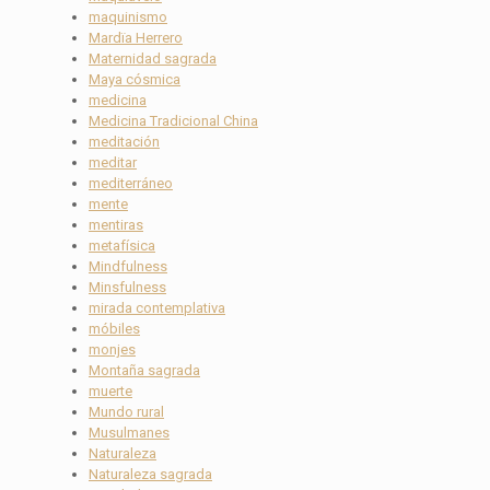
maquinismo
Mardïa Herrero
Maternidad sagrada
Maya cósmica
medicina
Medicina Tradicional China
meditación
meditar
mediterráneo
mente
mentiras
metafísica
Mindfulness
Minsfulness
mirada contemplativa
móbiles
monjes
Montaña sagrada
muerte
Mundo rural
Musulmanes
Naturaleza
Naturaleza sagrada