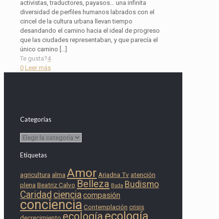
activistas, traductores, payasos… una infinita
diversidad de perfiles humanos labrados con el
cincel de la cultura urbana llevan tiempo
desandando el camino hacia el ideal de progreso
que las ciudades representaban, y que parecía el
único camino
[…]
Te gusta?
4
0
Leer más
Categorías
Categorías
Etiquetas
Amor
agricultura
alma
Ariadna Tv
atención
Belleza
Budismo
plena
Beatriz Calvo
Buda
Caridad
ciencia
compasión
conciencia
Contemplación
crisis
ecología
ecología
decrecimiento