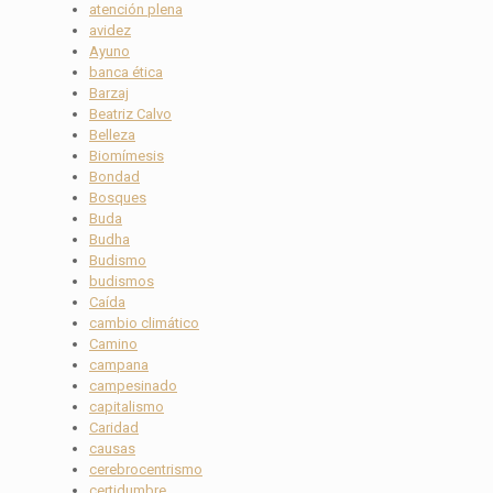
atención plena
avidez
Ayuno
banca ética
Barzaj
Beatriz Calvo
Belleza
Biomímesis
Bondad
Bosques
Buda
Budha
Budismo
budismos
Caída
cambio climático
Camino
campana
campesinado
capitalismo
Caridad
causas
cerebrocentrismo
certidumbre