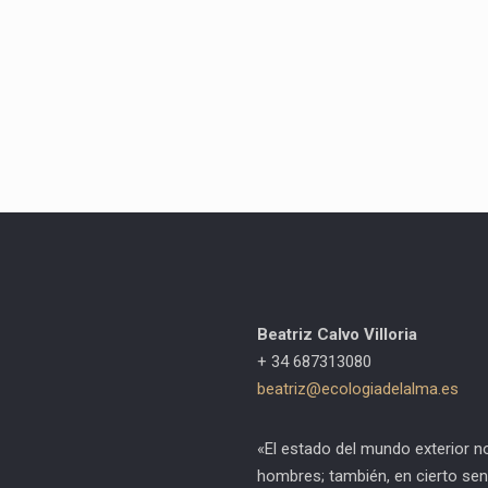
Beatriz Calvo Villoria
+ 34 687313080
beatriz@ecologiadelalma.es
«El estado del mundo exterior n
hombres; también, en cierto sen