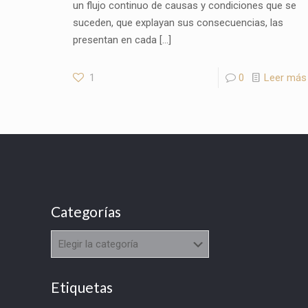
un flujo continuo de causas y condiciones que se
suceden, que explayan sus consecuencias, las
presentan en cada
[…]
1
0
Leer más
Categorías
Categorías
Etiquetas