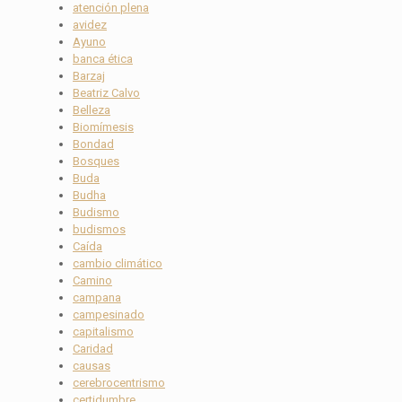
atención plena
avidez
Ayuno
banca ética
Barzaj
Beatriz Calvo
Belleza
Biomímesis
Bondad
Bosques
Buda
Budha
Budismo
budismos
Caída
cambio climático
Camino
campana
campesinado
capitalismo
Caridad
causas
cerebrocentrismo
certidumbre