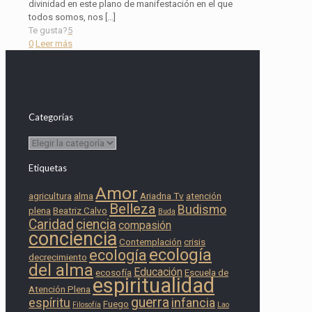
divinidad en este plano de manifestación en el que
todos somos, nos
[…]
Te gusta?
5
0
Leer más
Categorías
Categorías
Etiquetas
Amor
agricultura
alma
Ariadna Tv
atención
Belleza
Budismo
plena
Beatriz Calvo
Buda
Caridad
ciencia
compasión
conciencia
Contemplación
crisis
ecología
ecología
decrecimiento
del alma
Educación
ecosofía
Escuela de
espiritualidad
Atención Plena
guerra
espíritu
infancia
Fuego
Filosofía
Lao