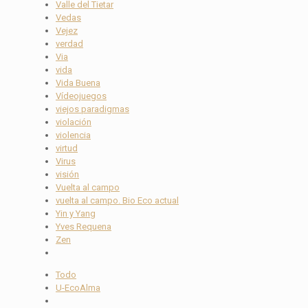
Valle del Tietar
Vedas
Vejez
verdad
Via
vida
Vida Buena
Vídeojuegos
viejos paradigmas
violación
violencia
virtud
Virus
visión
Vuelta al campo
vuelta al campo. Bio Eco actual
Yin y Yang
Yves Requena
Zen
Todo
U-EcoAlma