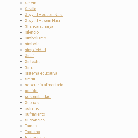
Setem
Sevilla
Seyyed Hossein Nasr
Seyyed Husein Nasr
Shankaracharya
silencio
simbolismo
símbolo
simplicidad
Sinaí
Sintecho
Siria
sistema educativa
Smriti
soberanía alimentaria
sonido
sostenibilidad
Sueños
sufismo
sufrimiento
Sustancias
Tamas
Taoísmo
tecnociencia