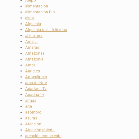
Alepo
alimentación
alimentación Bio
alma
Alquimia
Alquimia de la felicidad
alzheimer
Amalur
Amarás
Amazonas
Amazonía
Amor
Ángeles
Apocalipsis
arca de Noé
Ariadbna Tv
Ariadna Tv
armas
arte
asombro
asuras
Atención
Atención abierta
atención consciente