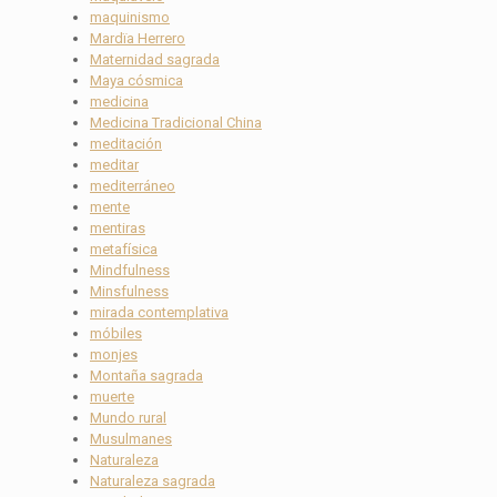
maquinismo
Mardïa Herrero
Maternidad sagrada
Maya cósmica
medicina
Medicina Tradicional China
meditación
meditar
mediterráneo
mente
mentiras
metafísica
Mindfulness
Minsfulness
mirada contemplativa
móbiles
monjes
Montaña sagrada
muerte
Mundo rural
Musulmanes
Naturaleza
Naturaleza sagrada