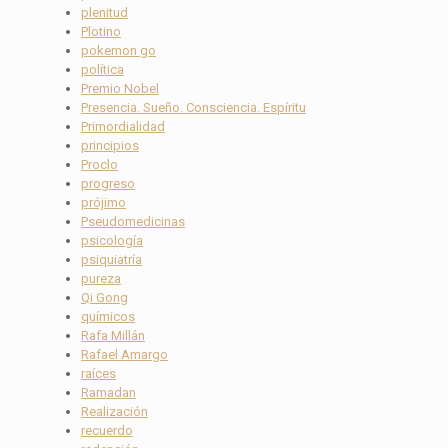
plenitud
Plotino
pokemon go
política
Premio Nobel
Presencia. Sueño. Consciencia. Espíritu
Primordialidad
principios
Proclo
progreso
prójimo
Pseudomedicinas
psicología
psiquiatría
pureza
Qi Gong
químicos
Rafa Millán
Rafael Amargo
raíces
Ramadan
Realización
recuerdo