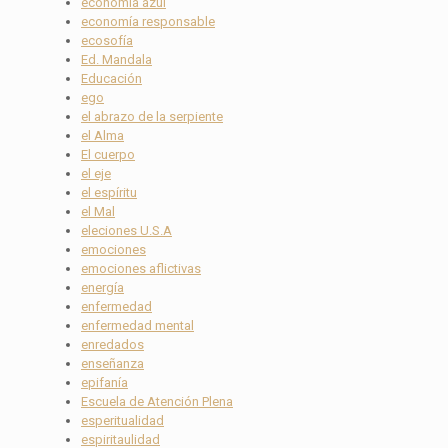
economía azul
economía responsable
ecosofía
Ed. Mandala
Educación
ego
el abrazo de la serpiente
el Alma
El cuerpo
el eje
el espíritu
el Mal
eleciones U.S.A
emociones
emociones aflictivas
energía
enfermedad
enfermedad mental
enredados
enseñanza
epifanía
Escuela de Atención Plena
esperitualidad
espiritaulidad