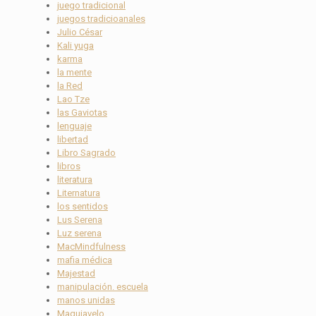
juego tradicional
juegos tradicioanales
Julio César
Kali yuga
karma
la mente
la Red
Lao Tze
las Gaviotas
lenguaje
libertad
Libro Sagrado
libros
literatura
Liternatura
los sentidos
Lus Serena
Luz serena
MacMindfulness
mafia médica
Majestad
manipulación. escuela
manos unidas
Maquiavelo