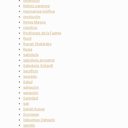
redención
Religio perennis
resonancia mórfica
revolución
Reyes Magos
robótica
Rodríguez de la Fuente
Rumî
Rupert Sheldrake
Rusia
sabiduría
sabiduría ancestral
Sabiduría. Eckardt
sacrificio
sagrado
Salud
salvación
sanación
Santidad
sati
Satish Kumar
Scorsese
Sebastiao Delgado
semilla