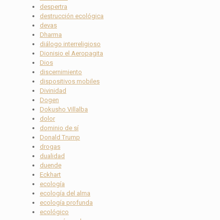
despertra
destrucción ecológica
devas
Dharma
diálogo interreligioso
Dionisio el Aeropagita
Dios
discernimiento
dispositivos mobiles
Divinidad
Dogen
Dokusho Villalba
dolor
dominio de sí
Donald Trump
drogas
dualidad
duende
Eckhart
ecología
ecología del alma
ecología profunda
ecológico