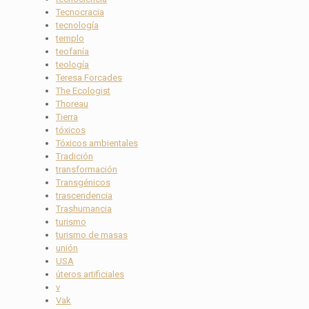
Tecnocracia
tecnología
templo
teofanía
teología
Teresa Forcades
The Ecologist
Thoreau
Tierra
tóxicos
Tóxicos ambientales
Tradición
transformación
Transgénicos
trascendencia
Trashumancia
turismo
turismo de masas
unión
USA
úteros artificiales
v
Vak