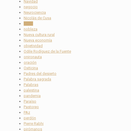
Navidad
negocio
Neurociencia
Nicolás de Cusa
Nieve
nobleza
Nueva cultura rural
Nueva economía
objetividad
Odile Rodíguez de la Fuente
onironauta
oración
Oxiticina
Padres del desierto
Palabra sagrada
Palabras
palestina
pandemia
Paraíso
Pastoreo
PAz
perdón
Pierre Rabhi
pirómanos