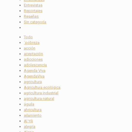
Entrevistas
Reportajes
Reseñas
Sin categoría
Todo
`pobreza
acción
aceptación
adicciones
adolescencia
Agenda Viva
AgendaViva
agricultura
Agricultura ecológica
agricultura industrial
agricultura natural
águila
ahricultura
ailamiento
Al Yili
alegría