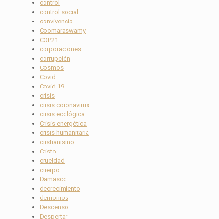
control
control social
convivencia
Coomaraswamy
COP21
corporaciones
corrupción
Cosmos
Covid
Covid 19
crisis
crisis coronavirus
crisis ecológica
Crisis energética
crisis humanitaria
cristianismo
Cristo
crueldad
cuerpo
Damasco
decrecimiento
demonios
Descenso
Despertar