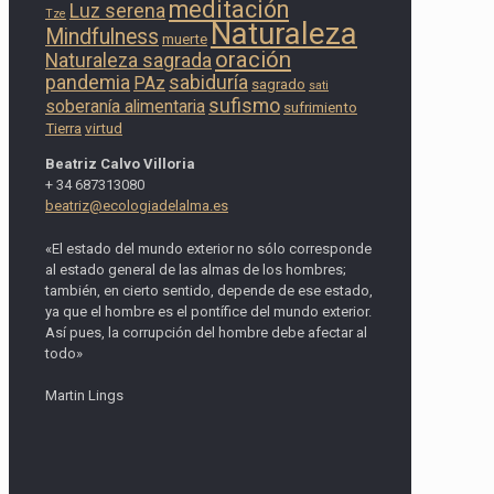
meditación
Luz serena
Tze
Naturaleza
Mindfulness
muerte
oración
Naturaleza sagrada
pandemia
sabiduría
PAz
sagrado
sati
sufismo
soberanía alimentaria
sufrimiento
Tierra
virtud
Beatriz Calvo Villoria
+ 34 687313080
beatriz@ecologiadelalma.es
«El estado del mundo exterior no sólo corresponde
al estado general de las almas de los hombres;
también, en cierto sentido, depende de ese estado,
ya que el hombre es el pontífice del mundo exterior.
Así pues, la corrupción del hombre debe afectar al
todo»
Martin Lings