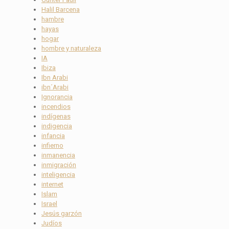
Halil Barcena
hambre
hayas
hogar
hombre y naturaleza
IA
Ibiza
Ibn Arabi
ibn´Arabi
Ignorancia
incendios
indígenas
indigencia
infancia
infierno
inmanencia
inmigración
inteligencia
internet
Islam
Israel
Jesús garzón
Judíos