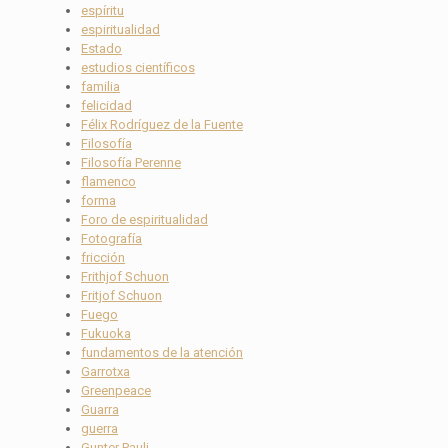
espíritu
espiritualidad
Estado
estudios científicos
familia
felicidad
Félix Rodríguez de la Fuente
Filosofía
Filosofía Perenne
flamenco
forma
Foro de espiritualidad
Fotografía
fricción
Frithjof Schuon
Fritjof Schuon
Fuego
Fukuoka
fundamentos de la atención
Garrotxa
Greenpeace
Guarra
guerra
Gunter Pauli