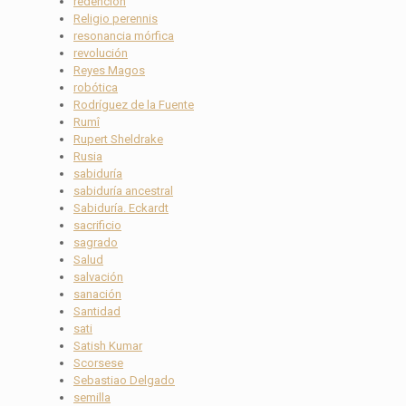
redención
Religio perennis
resonancia mórfica
revolución
Reyes Magos
robótica
Rodríguez de la Fuente
Rumî
Rupert Sheldrake
Rusia
sabiduría
sabiduría ancestral
Sabiduría. Eckardt
sacrificio
sagrado
Salud
salvación
sanación
Santidad
sati
Satish Kumar
Scorsese
Sebastiao Delgado
semilla