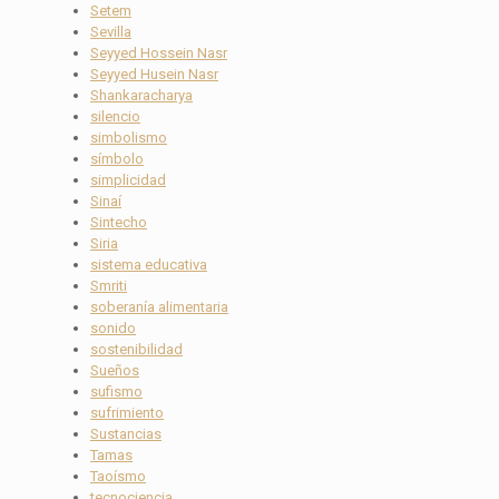
Setem
Sevilla
Seyyed Hossein Nasr
Seyyed Husein Nasr
Shankaracharya
silencio
simbolismo
símbolo
simplicidad
Sinaí
Sintecho
Siria
sistema educativa
Smriti
soberanía alimentaria
sonido
sostenibilidad
Sueños
sufismo
sufrimiento
Sustancias
Tamas
Taoísmo
tecnociencia