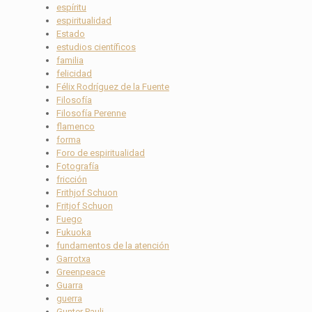
espíritu
espiritualidad
Estado
estudios científicos
familia
felicidad
Félix Rodríguez de la Fuente
Filosofía
Filosofía Perenne
flamenco
forma
Foro de espiritualidad
Fotografía
fricción
Frithjof Schuon
Fritjof Schuon
Fuego
Fukuoka
fundamentos de la atención
Garrotxa
Greenpeace
Guarra
guerra
Gunter Pauli