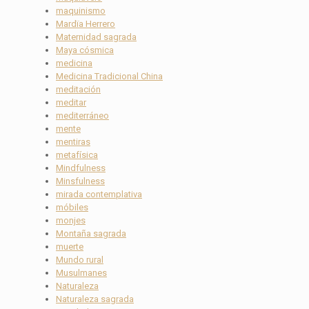
maquinismo
Mardïa Herrero
Maternidad sagrada
Maya cósmica
medicina
Medicina Tradicional China
meditación
meditar
mediterráneo
mente
mentiras
metafísica
Mindfulness
Minsfulness
mirada contemplativa
móbiles
monjes
Montaña sagrada
muerte
Mundo rural
Musulmanes
Naturaleza
Naturaleza sagrada