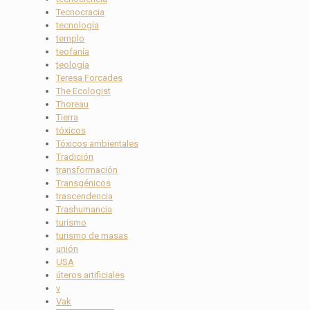
Tecnocracia
tecnología
templo
teofanía
teología
Teresa Forcades
The Ecologist
Thoreau
Tierra
tóxicos
Tóxicos ambientales
Tradición
transformación
Transgénicos
trascendencia
Trashumancia
turismo
turismo de masas
unión
USA
úteros artificiales
v
Vak