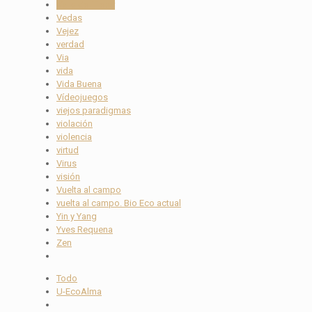
Valle del Tietar
Vedas
Vejez
verdad
Via
vida
Vida Buena
Vídeojuegos
viejos paradigmas
violación
violencia
virtud
Virus
visión
Vuelta al campo
vuelta al campo. Bio Eco actual
Yin y Yang
Yves Requena
Zen
Todo
U-EcoAlma