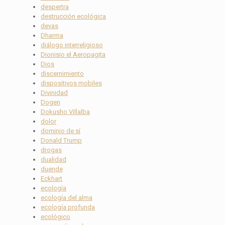
despertra
destrucción ecológica
devas
Dharma
diálogo interreligioso
Dionisio el Aeropagita
Dios
discernimiento
dispositivos mobiles
Divinidad
Dogen
Dokusho Villalba
dolor
dominio de sí
Donald Trump
drogas
dualidad
duende
Eckhart
ecología
ecología del alma
ecología profunda
ecológico