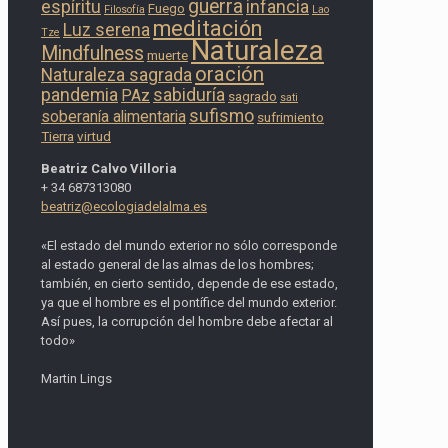
guerra
espíritu
infancia
Fuego
Filosofía
Lao
meditación
Luz serena
Tze
Naturaleza
Mindfulness
muerte
oración
Naturaleza sagrada
pandemia
sabiduría
PAz
sagrado
sati
sufismo
soberanía alimentaria
sufrimiento
Tierra
virtud
Beatriz Calvo Villoria
+ 34 687313080
beatriz@ecologiadelalma.es
«El estado del mundo exterior no sólo corresponde
al estado general de las almas de los hombres;
también, en cierto sentido, depende de ese estado,
ya que el hombre es el pontífice del mundo exterior.
Así pues, la corrupción del hombre debe afectar al
todo»
Martin Lings