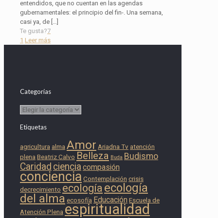
entendidos, que no cuentan en las agendas
gubernamentales: el principio del fin-. Una semana,
casi ya, de
[…]
Te gusta?
7
1
Leer más
Categorías
Categorías
Etiquetas
Amor
agricultura
alma
Ariadna Tv
atención
Belleza
Budismo
plena
Beatriz Calvo
Buda
Caridad
ciencia
compasión
conciencia
Contemplación
crisis
ecología
ecología
decrecimiento
del alma
Educación
ecosofía
Escuela de
espiritualidad
Atención Plena