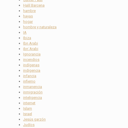
Halil Barcena
hambre
hayas
hogar
hombre y naturaleza
IA
Ibiza
Ibn Arabi
ibn´Arabi
Ignorancia
incendios
indígenas
indigencia
infancia
infierno
inmanencia
inmigración
inteligencia
internet
Islam
Israel
Jesús garzón
Judíos