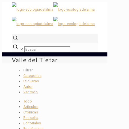
✕
Valle del Tietar
Filtrar
Categorías
Etiquetas
Autor
Ver todo
Todo
Artículos
Crónicas
Ecosofía
Editoriales
Enseñanzas