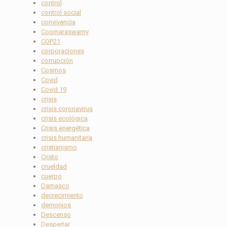
control
control social
convivencia
Coomaraswamy
COP21
corporaciones
corrupción
Cosmos
Covid
Covid 19
crisis
crisis coronavirus
crisis ecológica
Crisis energética
crisis humanitaria
cristianismo
Cristo
crueldad
cuerpo
Damasco
decrecimiento
demonios
Descenso
Despertar