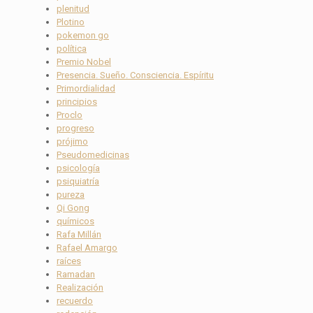
plenitud
Plotino
pokemon go
política
Premio Nobel
Presencia. Sueño. Consciencia. Espíritu
Primordialidad
principios
Proclo
progreso
prójimo
Pseudomedicinas
psicología
psiquiatría
pureza
Qi Gong
químicos
Rafa Millán
Rafael Amargo
raíces
Ramadan
Realización
recuerdo