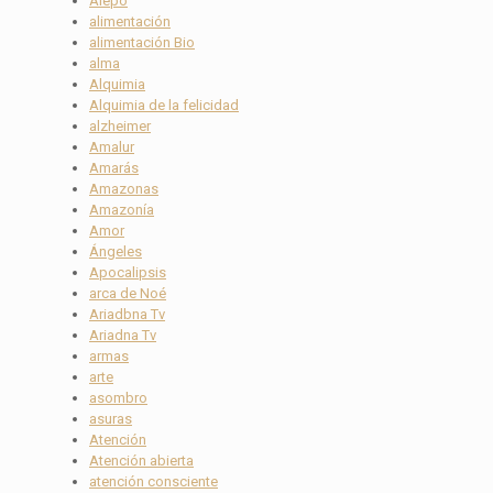
Alepo
alimentación
alimentación Bio
alma
Alquimia
Alquimia de la felicidad
alzheimer
Amalur
Amarás
Amazonas
Amazonía
Amor
Ángeles
Apocalipsis
arca de Noé
Ariadbna Tv
Ariadna Tv
armas
arte
asombro
asuras
Atención
Atención abierta
atención consciente