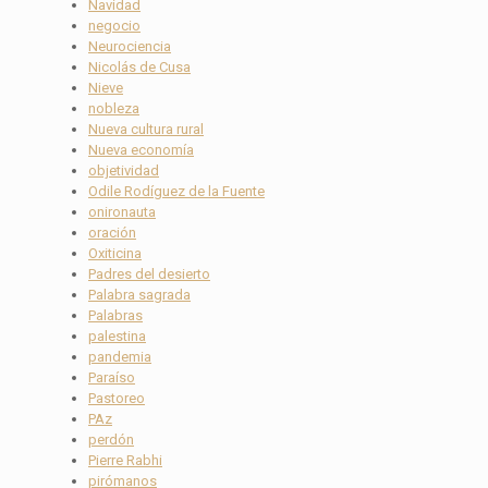
Navidad
negocio
Neurociencia
Nicolás de Cusa
Nieve
nobleza
Nueva cultura rural
Nueva economía
objetividad
Odile Rodíguez de la Fuente
onironauta
oración
Oxiticina
Padres del desierto
Palabra sagrada
Palabras
palestina
pandemia
Paraíso
Pastoreo
PAz
perdón
Pierre Rabhi
pirómanos