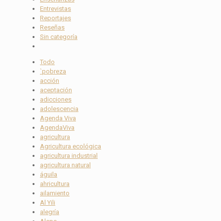
Entrevistas
Reportajes
Reseñas
Sin categoría
Todo
`pobreza
acción
aceptación
adicciones
adolescencia
Agenda Viva
AgendaViva
agricultura
Agricultura ecológica
agricultura industrial
agricultura natural
águila
ahricultura
ailamiento
Al Yili
alegría