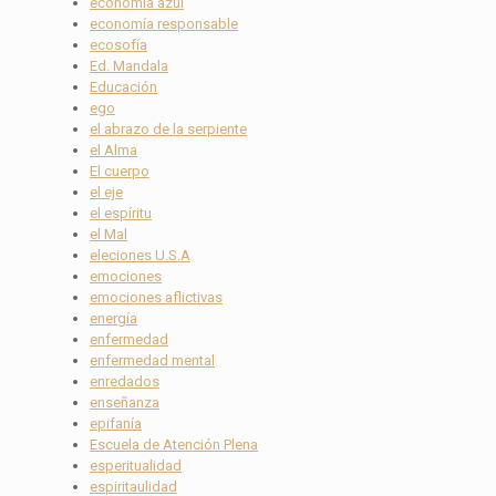
economía azul
economía responsable
ecosofía
Ed. Mandala
Educación
ego
el abrazo de la serpiente
el Alma
El cuerpo
el eje
el espíritu
el Mal
eleciones U.S.A
emociones
emociones aflictivas
energía
enfermedad
enfermedad mental
enredados
enseñanza
epifanía
Escuela de Atención Plena
esperitualidad
espiritaulidad