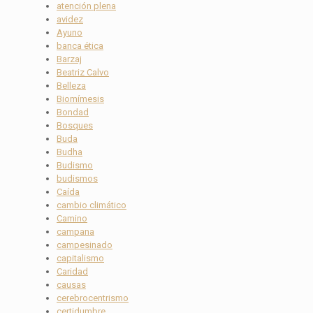
atención plena
avidez
Ayuno
banca ética
Barzaj
Beatriz Calvo
Belleza
Biomímesis
Bondad
Bosques
Buda
Budha
Budismo
budismos
Caída
cambio climático
Camino
campana
campesinado
capitalismo
Caridad
causas
cerebrocentrismo
certidumbre