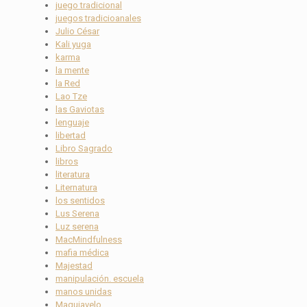
juego tradicional
juegos tradicioanales
Julio César
Kali yuga
karma
la mente
la Red
Lao Tze
las Gaviotas
lenguaje
libertad
Libro Sagrado
libros
literatura
Liternatura
los sentidos
Lus Serena
Luz serena
MacMindfulness
mafia médica
Majestad
manipulación. escuela
manos unidas
Maquiavelo