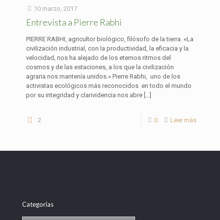
10 marzo, 2017
Entrevista a Pierre Rabhi
PIERRE RABHI, agricultor biológico, filósofo de la tierra. «La
civilización industrial, con la productividad, la eficacia y la
velocidad, nos ha alejado de los eternos ritmos del
cosmos y de las estaciones, a los que la civilización
agraria nos mantenía unidos.» Pierre Rabhi, uno de los
activistas ecológicos más reconocidos en todo el mundo
por su integridad y clarividencia nos abre
[…]
2
0
Leer más
Categorías