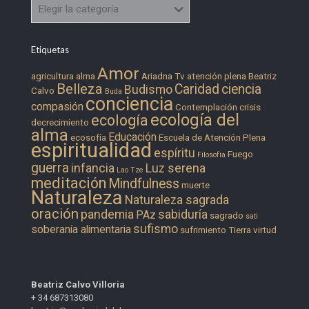
Categorías
Etiquetas
Amor
agricultura
alma
Ariadna Tv
atención plena
Beatriz
Belleza
Caridad
ciencia
Budismo
Calvo
Buda
conciencia
compasión
Contemplación
crisis
ecología del
ecología
decrecimiento
alma
Educación
ecosofía
Escuela de Atención Plena
espiritualidad
espíritu
Fuego
Filosofía
guerra
infancia
Luz serena
Lao Tze
meditación
Mindfulness
muerte
Naturaleza
Naturaleza sagrada
oración
pandemia
sabiduría
PAz
sagrado
sati
sufismo
soberanía alimentaria
sufrimiento
Tierra
virtud
Beatriz Calvo Villoria
+ 34 687313080