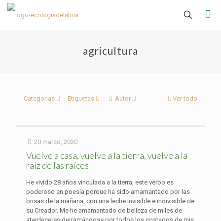
agricultura
Categorías
Etiquetas
Autor
Ver todo
20 marzo, 2020
Vuelve a casa, vuelve a la tierra, vuelve a la
raíz de las raíces
He vivido 28 años vinculada a la tierra, este verbo es
poderoso en poesía porque ha sido amamantado por las
brisas de la mañana, con una leche invisible e indivisible de
su Creador. Me he amamantado de belleza de miles de
atardeceres derramándose por todos los costados de mis