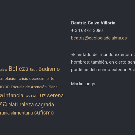
Beatriz Calvo Villoria
+ 34 687313080
beatriz@ecologiadelalma.es
«El estado del mundo exterior n
hombres; también, en cierto sen
Belleza
Budismo
pontífice del mundo exterior. As
alvo
Buda
emplación
crisis
decrecimiento
Martin Lings
ación
Escuela de Atención Plena
ra
infancia
Luz serena
Lao Tze
za
Naturaleza sagrada
sufismo
anía alimentaria