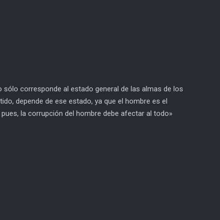
o sólo corresponde al estado general de las almas de los
tido, depende de ese estado, ya que el hombre es el
í pues, la corrupción del hombre debe afectar al todo»