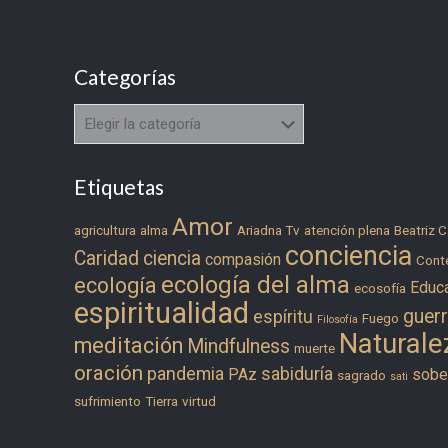
Categorías
Categorías
Etiquetas
Amor
agricultura
alma
Ariadna Tv
atención plena
Beatriz C
conciencia
Caridad
ciencia
compasión
Cont
ecología del alma
ecología
Educ
ecosofía
espiritualidad
guer
espíritu
Fuego
Filosofía
Naturale
meditación
Mindfulness
muerte
oración
pandemia
sabiduría
PAz
sober
sagrado
sati
sufrimiento
Tierra
virtud