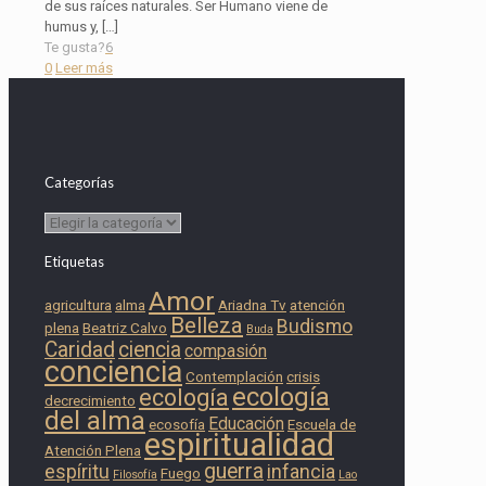
de sus raíces naturales. Ser Humano viene de
humus y,
[…]
Te gusta?
6
0
Leer más
Categorías
Categorías
Etiquetas
Amor
agricultura
alma
Ariadna Tv
atención
Belleza
Budismo
plena
Beatriz Calvo
Buda
Caridad
ciencia
compasión
conciencia
Contemplación
crisis
ecología
ecología
decrecimiento
del alma
Educación
ecosofía
Escuela de
espiritualidad
Atención Plena
guerra
espíritu
infancia
Fuego
Filosofía
Lao