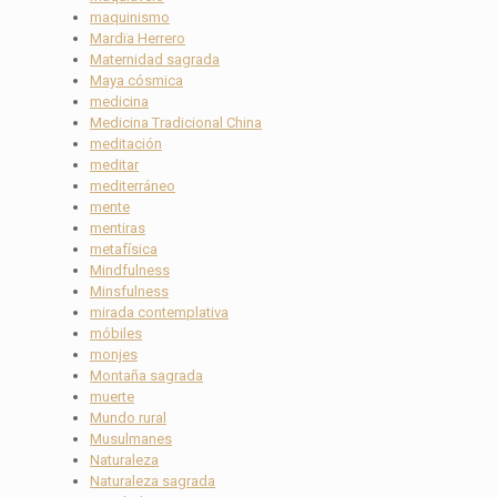
maquinismo
Mardïa Herrero
Maternidad sagrada
Maya cósmica
medicina
Medicina Tradicional China
meditación
meditar
mediterráneo
mente
mentiras
metafísica
Mindfulness
Minsfulness
mirada contemplativa
móbiles
monjes
Montaña sagrada
muerte
Mundo rural
Musulmanes
Naturaleza
Naturaleza sagrada