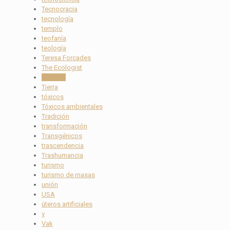
Tecnocracia
tecnología
templo
teofanía
teología
Teresa Forcades
The Ecologist
Thoreau
Tierra
tóxicos
Tóxicos ambientales
Tradición
transformación
Transgénicos
trascendencia
Trashumancia
turismo
turismo de masas
unión
USA
úteros artificiales
v
Vak