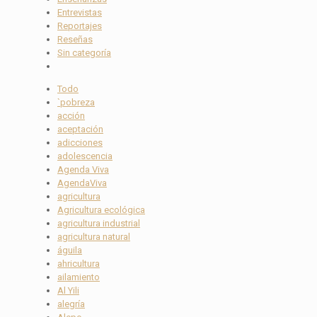
Entrevistas
Reportajes
Reseñas
Sin categoría
Todo
`pobreza
acción
aceptación
adicciones
adolescencia
Agenda Viva
AgendaViva
agricultura
Agricultura ecológica
agricultura industrial
agricultura natural
águila
ahricultura
ailamiento
Al Yili
alegría