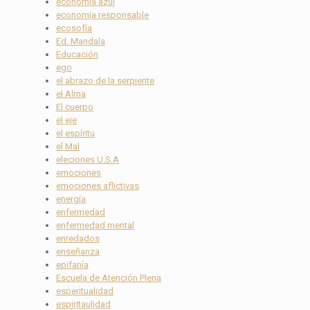
economía azul
economía responsable
ecosofía
Ed. Mandala
Educación
ego
el abrazo de la serpiente
el Alma
El cuerpo
el eje
el espíritu
el Mal
eleciones U.S.A
emociones
emociones aflictivas
energía
enfermedad
enfermedad mental
enredados
enseñanza
epifanía
Escuela de Atención Plena
esperitualidad
espiritaulidad