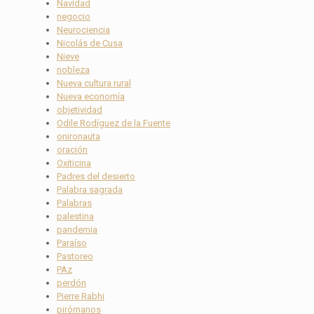
Navidad
negocio
Neurociencia
Nicolás de Cusa
Nieve
nobleza
Nueva cultura rural
Nueva economía
objetividad
Odile Rodíguez de la Fuente
onironauta
oración
Oxiticina
Padres del desierto
Palabra sagrada
Palabras
palestina
pandemia
Paraíso
Pastoreo
PAz
perdón
Pierre Rabhi
pirómanos