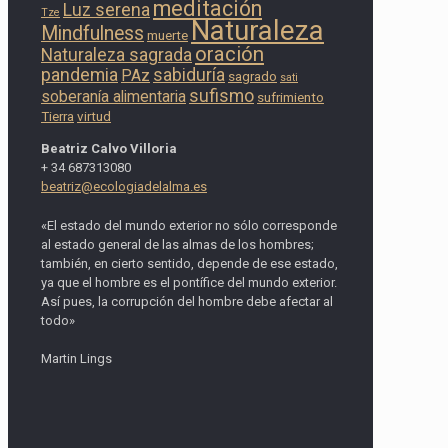
meditación
Luz serena
Tze
Naturaleza
Mindfulness
muerte
oración
Naturaleza sagrada
pandemia
sabiduría
PAz
sagrado
sati
sufismo
soberanía alimentaria
sufrimiento
Tierra
virtud
Beatriz Calvo Villoria
+ 34 687313080
beatriz@ecologiadelalma.es
«El estado del mundo exterior no sólo corresponde
al estado general de las almas de los hombres;
también, en cierto sentido, depende de ese estado,
ya que el hombre es el pontífice del mundo exterior.
Así pues, la corrupción del hombre debe afectar al
todo»
Martin Lings