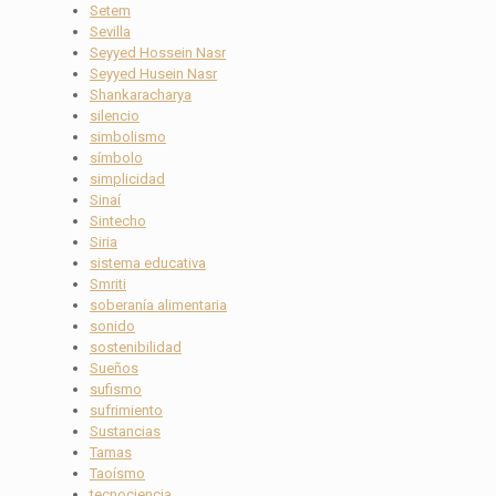
Setem
Sevilla
Seyyed Hossein Nasr
Seyyed Husein Nasr
Shankaracharya
silencio
simbolismo
símbolo
simplicidad
Sinaí
Sintecho
Siria
sistema educativa
Smriti
soberanía alimentaria
sonido
sostenibilidad
Sueños
sufismo
sufrimiento
Sustancias
Tamas
Taoísmo
tecnociencia