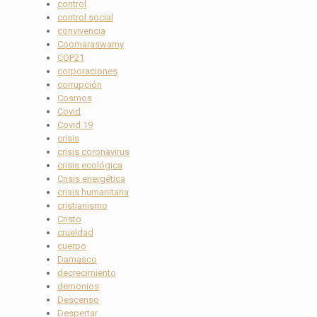
control
control social
convivencia
Coomaraswamy
COP21
corporaciones
corrupción
Cosmos
Covid
Covid 19
crisis
crisis coronavirus
crisis ecológica
Crisis energética
crisis humanitaria
cristianismo
Cristo
crueldad
cuerpo
Damasco
decrecimiento
demonios
Descenso
Despertar