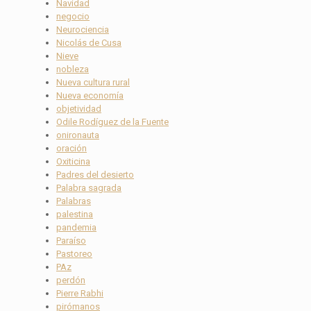
Navidad
negocio
Neurociencia
Nicolás de Cusa
Nieve
nobleza
Nueva cultura rural
Nueva economía
objetividad
Odile Rodíguez de la Fuente
onironauta
oración
Oxiticina
Padres del desierto
Palabra sagrada
Palabras
palestina
pandemia
Paraíso
Pastoreo
PAz
perdón
Pierre Rabhi
pirómanos