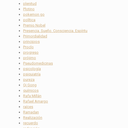
plenitud
Plotino
pokemon go
política
Premio Nobel
Presencia. Sueño. Consciencia. Espíritu
Primordialidad
principios
Proclo
progreso
prójimo
Pseudomedicinas
psicología
psiquiatría
pureza
Qi Gong
químicos
Rafa Millán
Rafael Amargo
raíces
Ramadan
Realización
recuerdo