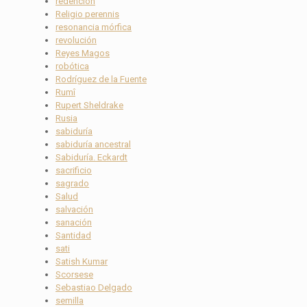
redención
Religio perennis
resonancia mórfica
revolución
Reyes Magos
robótica
Rodríguez de la Fuente
Rumî
Rupert Sheldrake
Rusia
sabiduría
sabiduría ancestral
Sabiduría. Eckardt
sacrificio
sagrado
Salud
salvación
sanación
Santidad
sati
Satish Kumar
Scorsese
Sebastiao Delgado
semilla