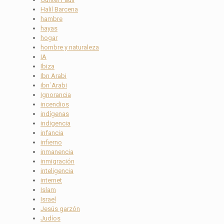
Halil Barcena
hambre
hayas
hogar
hombre y naturaleza
IA
Ibiza
Ibn Arabi
ibn´Arabi
Ignorancia
incendios
indígenas
indigencia
infancia
infierno
inmanencia
inmigración
inteligencia
internet
Islam
Israel
Jesús garzón
Judíos