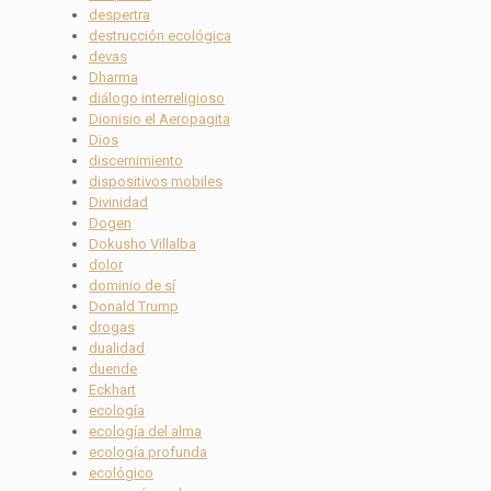
despertra
destrucción ecológica
devas
Dharma
diálogo interreligioso
Dionisio el Aeropagita
Dios
discernimiento
dispositivos mobiles
Divinidad
Dogen
Dokusho Villalba
dolor
dominio de sí
Donald Trump
drogas
dualidad
duende
Eckhart
ecología
ecología del alma
ecología profunda
ecológico