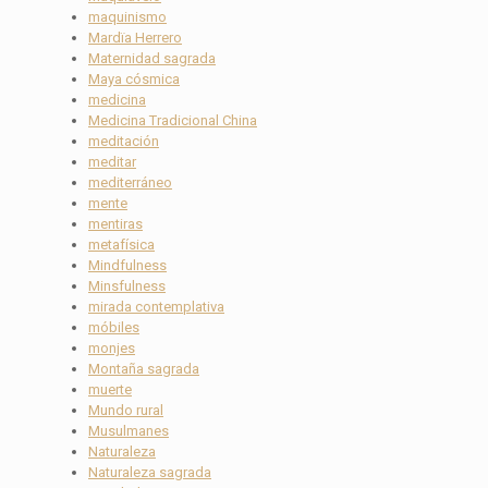
maquinismo
Mardïa Herrero
Maternidad sagrada
Maya cósmica
medicina
Medicina Tradicional China
meditación
meditar
mediterráneo
mente
mentiras
metafísica
Mindfulness
Minsfulness
mirada contemplativa
móbiles
monjes
Montaña sagrada
muerte
Mundo rural
Musulmanes
Naturaleza
Naturaleza sagrada