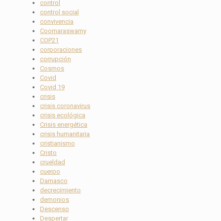
control
control social
convivencia
Coomaraswamy
COP21
corporaciones
corrupción
Cosmos
Covid
Covid 19
crisis
crisis coronavirus
crisis ecológica
Crisis energética
crisis humanitaria
cristianismo
Cristo
crueldad
cuerpo
Damasco
decrecimiento
demonios
Descenso
Despertar