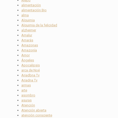
Alepo
alimentación
alimentación Bio
alma
Alquimia
Alquimia de la felicidad
alzheimer
Amalur
Amarás
Amazonas
Amazonía
Amor
Ángeles
Apocalipsis
arca de Noé
Ariadbna Tv
Ariadna Tv
armas
arte
asombro
asuras
Atención
Atención abierta
atención consciente