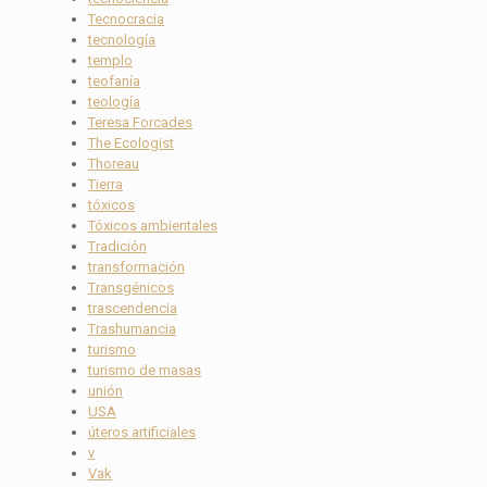
Tecnocracia
tecnología
templo
teofanía
teología
Teresa Forcades
The Ecologist
Thoreau
Tierra
tóxicos
Tóxicos ambientales
Tradición
transformación
Transgénicos
trascendencia
Trashumancia
turismo
turismo de masas
unión
USA
úteros artificiales
v
Vak