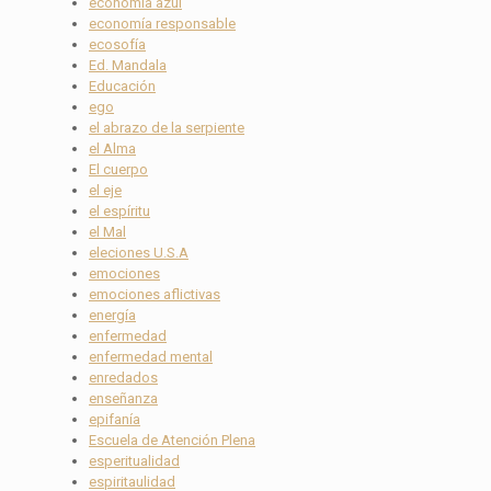
economía azul
economía responsable
ecosofía
Ed. Mandala
Educación
ego
el abrazo de la serpiente
el Alma
El cuerpo
el eje
el espíritu
el Mal
eleciones U.S.A
emociones
emociones aflictivas
energía
enfermedad
enfermedad mental
enredados
enseñanza
epifanía
Escuela de Atención Plena
esperitualidad
espiritaulidad