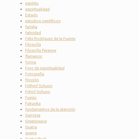
espíritu
espiritualidad
Estado
estudios científicos
familia
felicidad
Félix Rodríguez de la Fuente
Filosofía
Filosofía Perenne
flamenco
forma
Foro de espiritualidad
Fotografía
fricción
Frithjof Schuon
Fritjof Schuon
Fuego
Fukuoka
fundamentos de la atención
Garrotxa
Greenpeace
Guarra
guerra
Gunter Pauli