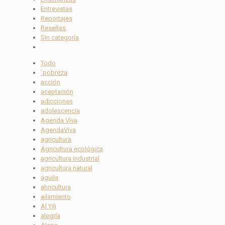
Entrevistas
Reportajes
Reseñas
Sin categoría
Todo
`pobreza
acción
aceptación
adicciones
adolescencia
Agenda Viva
AgendaViva
agricultura
Agricultura ecológica
agricultura industrial
agricultura natural
águila
ahricultura
ailamiento
Al Yili
alegría