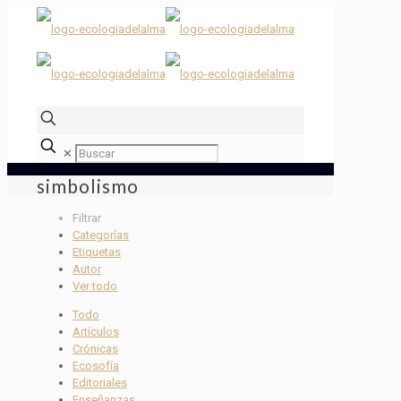
✕
simbolismo
Filtrar
Categorías
Etiquetas
Autor
Ver todo
Todo
Artículos
Crónicas
Ecosofía
Editoriales
Enseñanzas