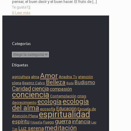
pensar, el buen decir y el buen hacer. El fruto de
[…]
Te gusta?
3
0
Leer más
Categorías
Categorías
Etiquetas
Amor
agricultura
alma
Ariadna Tv
atención
Belleza
Budismo
plena
Beatriz Calvo
Buda
Caridad
ciencia
compasión
conciencia
Contemplación
crisis
ecología
ecología
decrecimiento
del alma
Educación
ecosofía
Escuela de
espiritualidad
Atención Plena
guerra
espíritu
infancia
Fuego
Filosofía
Lao
meditación
Luz serena
Tze