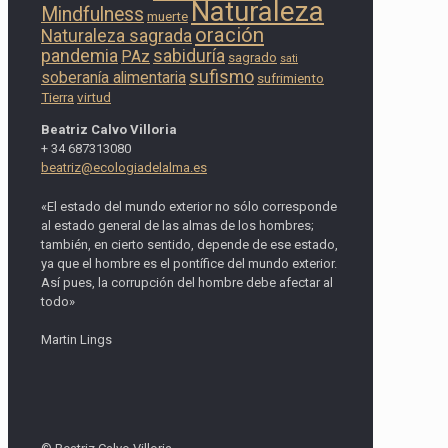
Naturaleza
Mindfulness
muerte
oración
Naturaleza sagrada
pandemia
sabiduría
PAz
sagrado
sati
sufismo
soberanía alimentaria
sufrimiento
Tierra
virtud
Beatriz Calvo Villoria
+ 34 687313080
beatriz@ecologiadelalma.es
«El estado del mundo exterior no sólo corresponde
al estado general de las almas de los hombres;
también, en cierto sentido, depende de ese estado,
ya que el hombre es el pontífice del mundo exterior.
Así pues, la corrupción del hombre debe afectar al
todo»
Martin Lings