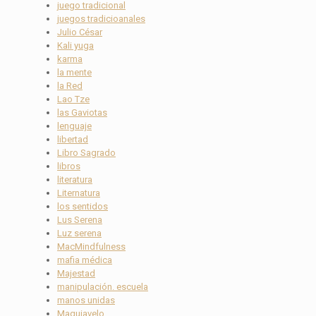
juego tradicional
juegos tradicioanales
Julio César
Kali yuga
karma
la mente
la Red
Lao Tze
las Gaviotas
lenguaje
libertad
Libro Sagrado
libros
literatura
Liternatura
los sentidos
Lus Serena
Luz serena
MacMindfulness
mafia médica
Majestad
manipulación. escuela
manos unidas
Maquiavelo