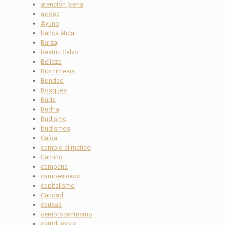
atención plena
avidez
Ayuno
banca ética
Barzaj
Beatriz Calvo
Belleza
Biomímesis
Bondad
Bosques
Buda
Budha
Budismo
budismos
Caída
cambio climático
Camino
campana
campesinado
capitalismo
Caridad
causas
cerebrocentrismo
certidumbre