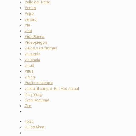
Valle del Tietar
Vedas
Vejez
verdad
Via
vida
Vida Buena
Vídeojuegos
viejos paradigmas
violación
violencia
virtud
Virus
visión
Vuelta al campo
vuelta al campo. Bio Eco actual
Yin y Yang
Yves Requena
Zen
Todo
U-EcoAlma