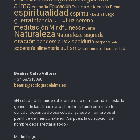
alma
Educación
ecosofía
Escuela de Atención Plena
espiritualidad
espíritu
Fuego
Filosofía
guerra
infancia
Luz serena
Lao Tze
meditación
Mindfulness
muerte
Naturaleza
Naturaleza sagrada
oración
pandemia
sabiduría
PAz
sagrado
sati
sufismo
soberanía alimentaria
sufrimiento
Tierra
virtud
Beatriz Calvo Villoria
+ 34 687313080
beatriz@ecologiadelalma.es
«El estado del mundo exterior no sólo corresponde al estado
general de las almas de los hombres; también, en cierto
sentido, depende de ese estado, ya que el hombre es el
pontífice del mundo exterior. Así pues, la corrupción del
hombre debe afectar al todo»
Martin Lings