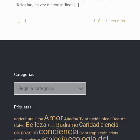
felicidad, en vez de con índices
[…]
1
0
Leer más
Categorías
Categorías
Etiquetas
Amor
agricultura
alma
Ariadna Tv
atención plena
Beatriz
Belleza
Caridad
ciencia
Budismo
Calvo
Buda
conciencia
compasión
Contemplación
crisis
ecología del
ecología
decrecimiento