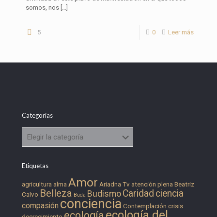
somos, nos
[…]
5
0
Leer más
Categorías
Categorías
Etiquetas
Amor
agricultura
alma
Ariadna Tv
atención plena
Beatriz
Belleza
Caridad
ciencia
Budismo
Calvo
Buda
conciencia
compasión
Contemplación
crisis
ecología del
ecología
decrecimiento