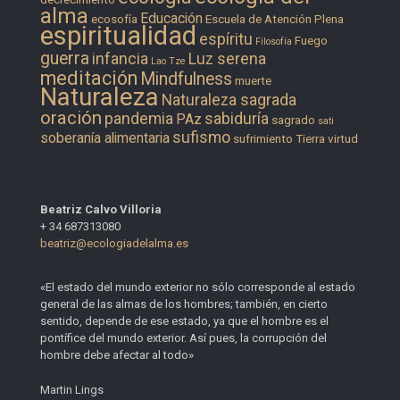
alma
Educación
ecosofía
Escuela de Atención Plena
espiritualidad
espíritu
Fuego
Filosofía
guerra
infancia
Luz serena
Lao Tze
meditación
Mindfulness
muerte
Naturaleza
Naturaleza sagrada
oración
pandemia
sabiduría
PAz
sagrado
sati
sufismo
soberanía alimentaria
sufrimiento
Tierra
virtud
Beatriz Calvo Villoria
+ 34 687313080
beatriz@ecologiadelalma.es
«El estado del mundo exterior no sólo corresponde al estado
general de las almas de los hombres; también, en cierto
sentido, depende de ese estado, ya que el hombre es el
pontífice del mundo exterior. Así pues, la corrupción del
hombre debe afectar al todo»
Martin Lings