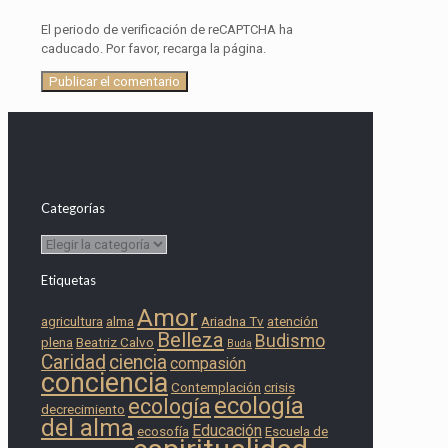
El periodo de verificación de reCAPTCHA ha
caducado. Por favor, recarga la página.
Categorías
Categorías
Etiquetas
Amor
agricultura
alma
Ariadna Tv
atención
Belleza
Budismo
plena
Beatriz Calvo
Buda
Caridad
ciencia
compasión
conciencia
Contemplación
crisis
ecología
ecología
decrecimiento
del alma
Educación
ecosofía
Escuela de