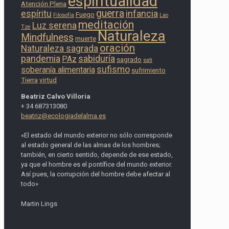
espiritualidad
Atención Plena
guerra
espíritu
infancia
Fuego
Filosofía
Lao
meditación
Luz serena
Tze
Naturaleza
Mindfulness
muerte
oración
Naturaleza sagrada
pandemia
sabiduría
PAz
sagrado
sati
sufismo
soberanía alimentaria
sufrimiento
Tierra
virtud
Beatriz Calvo Villoria
+ 34 687313080
beatriz@ecologiadelalma.es
«El estado del mundo exterior no sólo corresponde
al estado general de las almas de los hombres;
también, en cierto sentido, depende de ese estado,
ya que el hombre es el pontífice del mundo exterior.
Así pues, la corrupción del hombre debe afectar al
todo»
Martin Lings