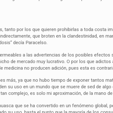
tanto por los que quieren prohibirlas a toda costa im
ndirectamente, que broten en la clandestinidad, en ma
 dosis” decía Paracelso.
ermeables a las advertencias de los posibles efectos
nicho de mercado muy lucrativo. O por los que adictos 
de medicina no producen adición, pues esta es contrari
ones más, ya que no hubo tiempo de exponer tantos mat
den su uso en un mundo que se muere de sed de algo qu
 tan complejo, es solo mi aproximación, de la mano de d
huasca que se ha convertido en un fenómeno global, p
ado su uso, hasta el punto que la mayoría de los con