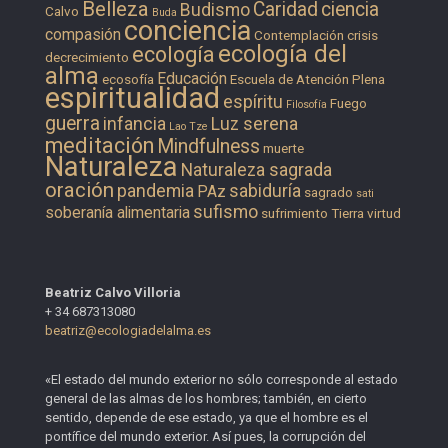
Belleza
Caridad
ciencia
Budismo
Calvo
Buda
conciencia
compasión
Contemplación
crisis
ecología del
ecología
decrecimiento
alma
Educación
ecosofía
Escuela de Atención Plena
espiritualidad
espíritu
Fuego
Filosofía
guerra
infancia
Luz serena
Lao Tze
meditación
Mindfulness
muerte
Naturaleza
Naturaleza sagrada
oración
pandemia
sabiduría
PAz
sagrado
sati
sufismo
soberanía alimentaria
sufrimiento
Tierra
virtud
Beatriz Calvo Villoria
+ 34 687313080
beatriz@ecologiadelalma.es
«El estado del mundo exterior no sólo corresponde al estado
general de las almas de los hombres; también, en cierto
sentido, depende de ese estado, ya que el hombre es el
pontífice del mundo exterior. Así pues, la corrupción del