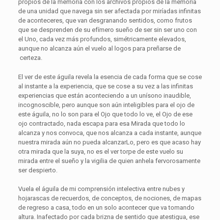
propios de la memoria con los archivos propios de la memoria
de una unidad que navega sin ser afectada por miríadas infinitas
de aconteceres, que van desgranando sentidos, como frutos
que se desprenden de su efímero sueño de ser sin ser uno con
el Uno, cada vez más profundos, simétricamente elevados,
aunque no alcanza aún el vuelo al logos para preñarse de
certeza.
El ver de este águila revela la esencia de cada forma que se cose
al instante a la experiencia, que se cose a su vez a las infinitas
experiencias que están aconteciendo a un unísono inaudible,
incognoscible, pero aunque son aún inteligibles para el ojo de
este águila, no lo son para el Ojo que todo lo ve, el Ojo de ese
ojo contractado, nada escapa para esa Mirada que todo lo
alcanza y nos convoca, que nos alcanza a cada instante, aunque
nuestra mirada aún no pueda alcanzarLo, pero es que acaso hay
otra mirada que la suya, no es el ver torpe de este vuelo su
mirada entre el sueño y la vigilia de quien anhela fervorosamente
ser despierto.
Vuela el águila de mi comprensión intelectiva entre nubes y
hojarascas de recuerdos, de conceptos, de nociones, de mapas
de regreso a casa, todo en un solo acontecer que va tomando
altura. Inafectado por cada brizna de sentido que atestigua, ese