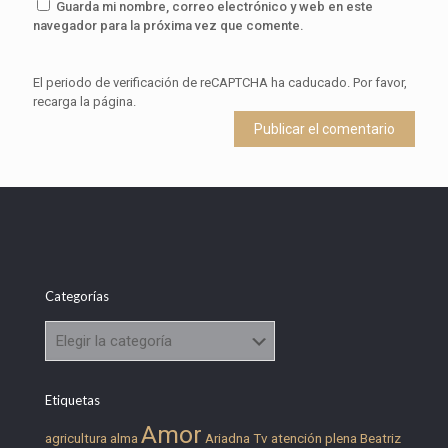
Guarda mi nombre, correo electrónico y web en este
navegador para la próxima vez que comente.
El periodo de verificación de reCAPTCHA ha caducado. Por favor,
recarga la página.
Categorías
Categorías
Etiquetas
Amor
agricultura
alma
Ariadna Tv
atención plena
Beatriz