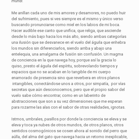
mundi.
Me anillan cada uno de mis amores y desamores, no puedo huir
del sufrimiento, pues si ves siempre es el mismo y único verso
buscando pronunciarse como miel en los labios de mi boca.
Hacer audible ese canto que unifica, que religa, que asciende
desde lo más bajo hacia los más alto, siendo ambas categorías
una ilusión que se desvanece en el vuelo del águila que enhebra
los mundos sin diferenciarlos, siendo arriba y abajo una
entelequia, una amalgama de fusión sin confusión. Un magma
de conciencia en la que navega hoy, porque así la gracia lo
quiso, presto el águila del espíritu, sobrevolando tiempos y
espacios que no se acaban en lo tangible de mi cuerpo
enamorado de presencia sino que reverbera en otros planos
intangibles, conectándose unos a otros, por simpatía, por vías
secretas que aún desconocemos, pero que el propio sabor del
vuelo sabe cómo encontrar, como en un laberinto de
abstracciones que son a su vez dimensiones que me esperan
para rozarme las alas con el sabor de otras realidades, ignotas.
Istmos, umbrales, pasillos por donde la conciencia se eleva y se
eleva y toca ya nubes de otros mundos, de otros planos, otros
sentidos cosmogónicos se cosen ahora al sonido del perro que
aúlla, del alma del gato que navega hacia un retorno inexplicable,