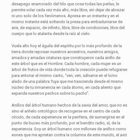
desapego enamorado del hilo que cose todas las perlas, le
permite volar cada vez más alto, más libre, sin dejar de abrazar
ni uno solo de los fenómenos. Apresa en un instante y en el
mismo instante está soltando la presa para embadurnarse de
aire, de espacio, de infinito, libre, libre de condiciones, libre del
cuerpo que lo atalanta desde la raíz al cielo.
Vuela alto hoy el águila del espíritu por lo más profundo de la
tierra donde reposan nuestros ancestros, nuestros amigos,
amados y amadas criaturas que construyeron cada anillo de
este árbol que es el Hombre. Cada hombre, cada mujer es un
árbol de frutos de vida donde toda la creación puede refugiarse
para entonar el mismo canto, “ven, ven, sálvame en el lomo
alado de una palabra Tuya que me trascienda desde el mismo
núcleo de tu inmanencia en cada átomo, en cada aliento que
expande nuestros pechos sobre tu pecho”.
Anillos del árbol humano hechos de la savia del amor, que no es
sino el anhelo ontológico de recogerse en el centro de cada
círculo, de cada experiencia en la periferia, de sumergirse en el
punto de buceo más profundo, por el bendito radio, sí, de la
experiencia. Soy un árbol humano con millones de anillos como
eones que me aprietan contra la columna de este mundo, el
axis