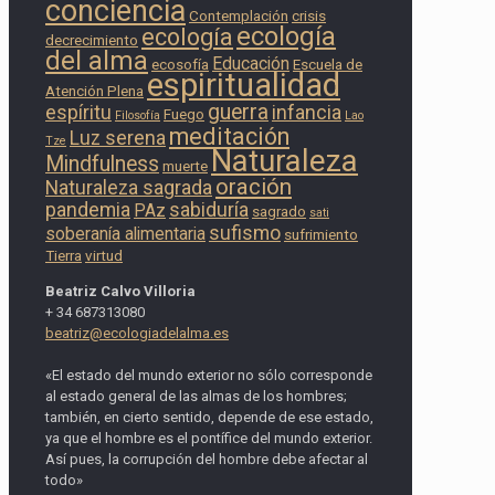
conciencia
Contemplación
crisis
ecología
ecología
decrecimiento
del alma
Educación
ecosofía
Escuela de
espiritualidad
Atención Plena
guerra
espíritu
infancia
Fuego
Filosofía
Lao
meditación
Luz serena
Tze
Naturaleza
Mindfulness
muerte
oración
Naturaleza sagrada
pandemia
sabiduría
PAz
sagrado
sati
sufismo
soberanía alimentaria
sufrimiento
Tierra
virtud
Beatriz Calvo Villoria
+ 34 687313080
beatriz@ecologiadelalma.es
«El estado del mundo exterior no sólo corresponde
al estado general de las almas de los hombres;
también, en cierto sentido, depende de ese estado,
ya que el hombre es el pontífice del mundo exterior.
Así pues, la corrupción del hombre debe afectar al
todo»