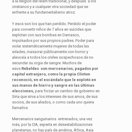
a la religión del Islam tradicional, y después a los
cristianos y a cualquier otra sociedad que se
enfrente a su fundamentalismo atroz.
Y esos son los que han perdido. Perdido el poder
para convertir niños de 7 años en suicidas que
explotan con sus bombas en Damasco,
impulsados por sus propios padres. Poder para
violar sistemáticamente mujeres de todas las
edades, masacrar públicamente con horror y
alevosía a todos los civiles sospechosos de no
secundar su orgia de sangre. Muchos de
esos
Rebeldes son mercenarios, pagados por
capital extranjero, como la propia Clinton
reconoció, en el escándalo que le explotó en
sus manos de hierro y sangre en las últimas
elecciones,
para forzar un cambio de gobierno en
Siria que sirva a los intereses de sus amos, de sus
socios, de sus aliados, o como cada uno quiera
llamarlos.
Mercenarios sanguinarios entrenados, una vez
más, por la CIA, experta en desestabilizaciones
planetarias, no hay país de américa, África, Asia