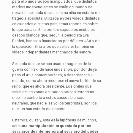
para ello unos vídeos manipulados, que distintos
medios independientes se están ocupando de
desvelar: se habla de una misma niña en estado de
tragedia absoluta, utilizada en tres vídeos distintos
en ciudades distintas para armar reportajes sobre
lo que pasa en Siria por los supuestos neutrales
cascos blancos que, según la periodista Eva
Bartlett, han sido financiados por dólares USA y de
la oposición Siria a los que se les ve también en
vídeos independientes manchados de sangre.
Se habla de que se han usado imágenes de la
guerra con Irak, de hace unos años, por donde ya
paso el Atila contemporáneo, a desordenar su
mundo, como ahora reconoce el nuevo bufón de su
reino, que es ahora presidente. Los civiles que
salen de las zonas ocupadas por los terroristas
dicen lo contrario a estos cascos blancos
neutrales, que nadie, salvo los terroristas, son los
que los han estado diezmando.
Estamos, quizá y, esta es la hipótesis de muchos,
ante
una manipulación orquestada por los
servicios de inteligencia al servicio del poder