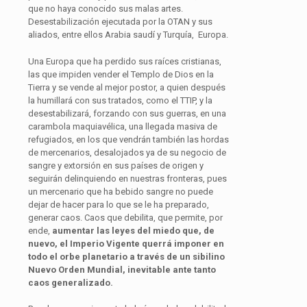
que no haya conocido sus malas artes.
Desestabilización ejecutada por la OTAN y sus
aliados, entre ellos Arabia saudí y Turquía, Europa.
Una Europa que ha perdido sus raíces cristianas,
las que impiden vender el Templo de Dios en la
Tierra y se vende al mejor postor, a quien después
la humillará con sus tratados, como el TTIP, y la
desestabilizará, forzando con sus guerras, en una
carambola maquiavélica, una llegada masiva de
refugiados, en los que vendrán también las hordas
de mercenarios, desalojados ya de su negocio de
sangre y extorsión en sus países de origen y
seguirán delinquiendo en nuestras fronteras, pues
un mercenario que ha bebido sangre no puede
dejar de hacer para lo que se le ha preparado,
generar caos. Caos que debilita, que permite, por
ende,
aumentar las leyes del miedo que, de
nuevo, el Imperio Vigente querrá imponer en
todo el orbe planetario a través de un sibilino
Nuevo Orden Mundial, inevitable ante tanto
caos generalizado.