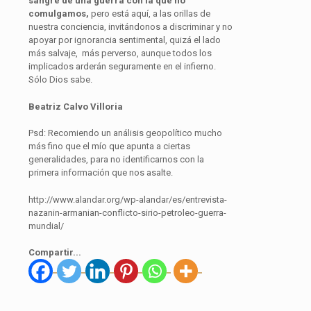
sangre de una guerra con la que no
comulgamos,
pero está aquí, a las orillas de
nuestra conciencia, invitándonos a discriminar y no
apoyar por ignorancia sentimental, quizá el lado
más salvaje, más perverso, aunque todos los
implicados arderán seguramente en el infierno.
Sólo Dios sabe.
Beatriz Calvo Villoria
Psd: Recomiendo un análisis geopolítico mucho
más fino que el mío que apunta a ciertas
generalidades, para no identificarnos con la
primera información que nos asalte.
http://www.alandar.org/wp-alandar/es/entrevista-
nazanin-armanian-conflicto-sirio-petroleo-guerra-
mundial/
Compartir...