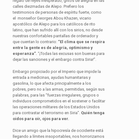
regalo de reyes inesperado, gritos de alegría en las
calles diezmadas de Alepo. Prefiero los
testimonios de personas de espíritu fuerte, como
el monseñor Georges Abou Khazen, vicario
apostólico de Alepo para los católicos de rito
latino, que han sufrido allí con los sirios, no desde
nuestras confortables pantallas de ordenador y
que cuentan lo contrario:
“El clima que se respira
entre la gente es de alegría, optimismo y
esperanza”.
“¡Todas las excusas son buenas para
dejar las sanciones y el embargo contra Siria!”.
Embargo propiciado por el Imperio que impide la
entrada a medicinas, ayudas humanitarias y
gasolina, lo que afecta principalmente a los
pobres, pero no a las armas, permitidas, según sus
palabras, para las “fuerzas irregulares, grupos o
individuos comprometidos en el sostener o facilitar
las operaciones militares de los Estados Unidos
para contrastar el terrorismo en Siria”.
Quién tenga
oidos para oír, ojos para ver.
Dice un amigo que la hipocresía de occidente está
llegando a límites insoportables, nos horrorizamos