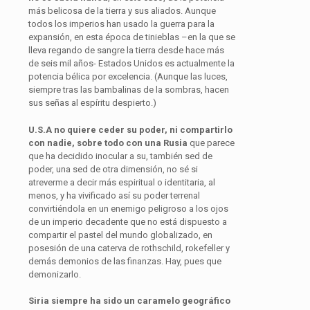
más belicosa de la tierra y sus aliados. Aunque
todos los imperios han usado la guerra para la
expansión, en esta época de tinieblas –en la que se
lleva regando de sangre la tierra desde hace más
de seis mil años- Estados Unidos es actualmente la
potencia bélica por excelencia. (Aunque las luces,
siempre tras las bambalinas de la sombras, hacen
sus señas al espíritu despierto.)
U.S.A no quiere ceder su poder, ni compartirlo
con nadie, sobre todo con una Rusia
que parece
que ha decidido inocular a su, también sed de
poder, una sed de otra dimensión, no sé si
atreverme a decir más espiritual o identitaria, al
menos, y ha vivificado así su poder terrenal
convirtiéndola en un enemigo peligroso a los ojos
de un imperio decadente que no está dispuesto a
compartir el pastel del mundo globalizado, en
posesión de una caterva de rothschild, rokefeller y
demás demonios de las finanzas. Hay, pues que
demonizarlo.
Siria siempre ha sido un caramelo geográfico