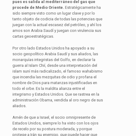
pues es salida al mediterráneo del gas que
procede de Medio Oriente.
Estratégicamente ha
sido siempre visto como un lugar clave y por lo
tanto objeto de codicia de todas las potencias que
juegan con la actual escasez del petróleo, y ahí los
amos son Arabia Saudí y juegan con virulencia sus
cartas geoestratégicas.
Por otro lado Estados Unidos ha apoyado a su
socio geopolítico Arabia Saudí y sus aliados, las
monarquías integristas del Golfo, en declarar la
guerra al Islam Chií, desde una interpretación del
islam suní más radicalizado, el famoso wahabismo
que incendia las mezquitas de odio y profana el
nombre de Dios para matanzas injustificadas en
todo el orbe. Es la maldita alianza entre el
integrismo y Estados Unidos. Que se rastrea en la
administración Obama, vendida al oro negro de sus
aliados.
Amén de que a Israel, el socio omnipresente de
Estados Unidos, siempre lo ha visto con los ojos
de recelo por su postura moderada, y porque
protege a Irán su enemigo, que puede hacer que