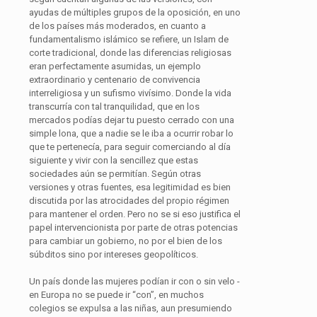
ayudas de múltiples grupos de la oposición, en uno
de los países más moderados, en cuanto a
fundamentalismo islámico se refiere, un Islam de
corte tradicional, donde las diferencias religiosas
eran perfectamente asumidas, un ejemplo
extraordinario y centenario de convivencia
interreligiosa y un sufismo vivísimo. Donde la vida
transcurría con tal tranquilidad, que en los
mercados podías dejar tu puesto cerrado con una
simple lona, que a nadie se le iba a ocurrir robar lo
que te pertenecía, para seguir comerciando al día
siguiente y vivir con la sencillez que estas
sociedades aún se permitían. Según otras
versiones y otras fuentes, esa legitimidad es bien
discutida por las atrocidades del propio régimen
para mantener el orden. Pero no se si eso justifica el
papel intervencionista por parte de otras potencias
para cambiar un gobierno, no por el bien de los
súbditos sino por intereses geopolíticos.
Un país donde las mujeres podían ir con o sin velo -
en Europa no se puede ir “con”, en muchos
colegios se expulsa a las niñas, aun presumiendo