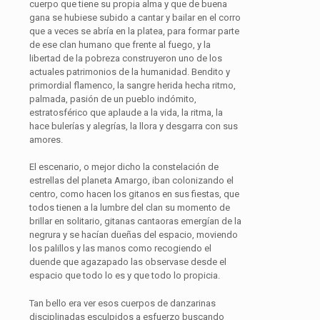
cuerpo que tiene su propia alma y que de buena
gana se hubiese subido a cantar y bailar en el corro
que a veces se abría en la platea, para formar parte
de ese clan humano que frente al fuego, y la
libertad de la pobreza construyeron uno de los
actuales patrimonios de la humanidad. Bendito y
primordial flamenco, la sangre herida hecha ritmo,
palmada, pasión de un pueblo indómito,
estratosférico que aplaude a la vida, la ritma, la
hace bulerías y alegrías, la llora y desgarra con sus
amores.
El escenario, o mejor dicho la constelación de
estrellas del planeta Amargo, iban colonizando el
centro, como hacen los gitanos en sus fiestas, que
todos tienen a la lumbre del clan su momento de
brillar en solitario, gitanas cantaoras emergían de la
negrura y se hacían dueñas del espacio, moviendo
los palillos y las manos como recogiendo el
duende que agazapado las observase desde el
espacio que todo lo es y que todo lo propicia.
Tan bello era ver esos cuerpos de danzarinas
disciplinadas esculpidos a esfuerzo buscando