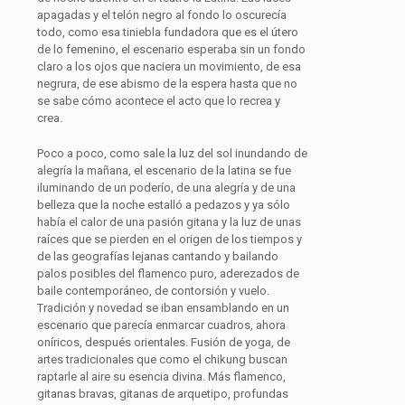
apagadas y el telón negro al fondo lo oscurecía
todo, como esa tiniebla fundadora que es el útero
de lo femenino, el escenario esperaba sin un fondo
claro a los ojos que naciera un movimiento, de esa
negrura, de ese abismo de la espera hasta que no
se sabe cómo acontece el acto que lo recrea y
crea.
Poco a poco, como sale la luz del sol inundando de
alegría la mañana, el escenario de la latina se fue
iluminando de un poderío, de una alegría y de una
belleza que la noche estalló a pedazos y ya sólo
había el calor de una pasión gitana y la luz de unas
raíces que se pierden en el origen de los tiempos y
de las geografías lejanas cantando y bailando
palos posibles del flamenco puro, aderezados de
baile contemporáneo, de contorsión y vuelo.
Tradición y novedad se iban ensamblando en un
escenario que parecía enmarcar cuadros, ahora
oníricos, después orientales. Fusión de yoga, de
artes tradicionales que como el chikung buscan
raptarle al aire su esencia divina. Más flamenco,
gitanas bravas, gitanas de arquetipo, profundas