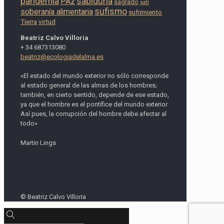
pandemia
sabiduría
PAz
sagrado
sati
sufismo
soberanía alimentaria
sufrimiento
Tierra
virtud
Beatriz Calvo Villoria
+ 34 687313080
beatriz@ecologiadelalma.es
«El estado del mundo exterior no sólo corresponde
al estado general de las almas de los hombres;
también, en cierto sentido, depende de ese estado,
ya que el hombre es el pontífice del mundo exterior.
Así pues, la corrupción del hombre debe afectar al
todo»
Martin Lings
© Beatriz Calvo Villoria