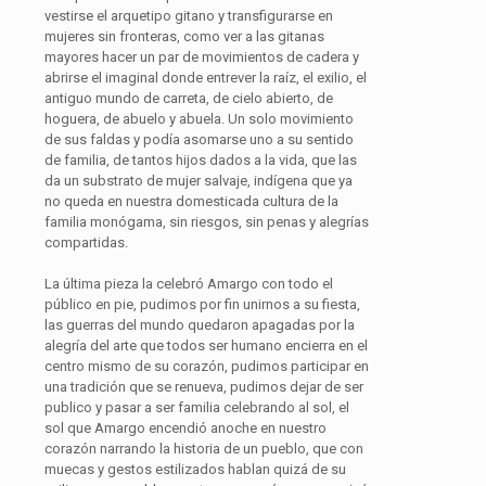
vestirse el arquetipo gitano y transfigurarse en
mujeres sin fronteras, como ver a las gitanas
mayores hacer un par de movimientos de cadera y
abrirse el imaginal donde entrever la raíz, el exilio, el
antiguo mundo de carreta, de cielo abierto, de
hoguera, de abuelo y abuela. Un solo movimiento
de sus faldas y podía asomarse uno a su sentido
de familia, de tantos hijos dados a la vida, que las
da un substrato de mujer salvaje, indígena que ya
no queda en nuestra domesticada cultura de la
familia monógama, sin riesgos, sin penas y alegrías
compartidas.
La última pieza la celebró Amargo con todo el
público en pie, pudimos por fin unirnos a su fiesta,
las guerras del mundo quedaron apagadas por la
alegría del arte que todos ser humano encierra en el
centro mismo de su corazón, pudimos participar en
una tradición que se renueva, pudimos dejar de ser
publico y pasar a ser familia celebrando al sol, el
sol que Amargo encendió anoche en nuestro
corazón narrando la historia de un pueblo, que con
muecas y gestos estilizados hablan quizá de su