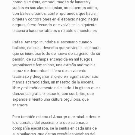
como su cultura, embadurnadas de lunares y
vuelos en sus alas se cosían, no sabemos cómo,
con bailes urbanos, contemporáneos que hacían
pirueta y contorsiones en el espacio negro, negra
negrura, útero fecundo que volvía en la siguiente
escena a hacerse tablaos o retablos ancestrales.
Rafael Amargo inundaba el escenario cuando
bailaba, casi una deseaba que volviera a salir para
que se inundase todo de nuevo de su genio, de su
pasión, de su chispa encendida en mil fuegos,
varonilmente femeninos, una extraña androginia
capaz de derrumbar la tierra de un violento
taconazo y desgarrar al cielo en lágrimas por sus
manos acaracoladas, un maestro de la escena,
libre y milimétricamente calculado. Un gitano que al
danzar caligrafía el espacio con sus bríos, que
expande al viento una cultura orgullosa, que
enamora.
Pero también estaba el Amargo que miraba desde
los laterales del escenario lo que su amada
compañía ejecutaba, se le sentía en cada una de
sus bailaoras, que de tan versátiles viajaban del