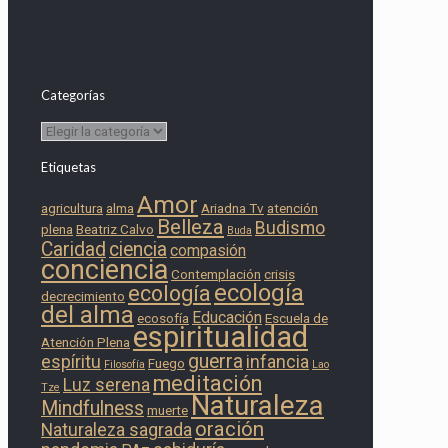
Categorías
Categorías
Etiquetas
Amor
agricultura
alma
Ariadna Tv
atención
Belleza
Budismo
plena
Beatriz Calvo
Buda
Caridad
ciencia
compasión
conciencia
Contemplación
crisis
ecología
ecología
decrecimiento
del alma
Educación
ecosofía
Escuela de
espiritualidad
Atención Plena
guerra
espíritu
infancia
Fuego
Filosofía
Lao
meditación
Luz serena
Tze
Naturaleza
Mindfulness
muerte
oración
Naturaleza sagrada