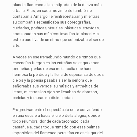
planeta flamenco a las antípodas de la danza más
urbana. Ellas, en cada movimiento también le
contaban a Amargo, le reintrepretaban y mientras
su compañía escenificaba sus coreografías,
cuidadas, poéticas, visuales, plásticas, atrevidas,
apasionadas sus músicos invadían totalmente la
esfera auditiva de un ritmo que colonizaba el ser de
arte.
A veces en ese tremebundo mundo de ritmos que
encendían fuegos en las entrañas se engarzaban
pequeñas perlas de esa melancolía que hace
hermosa la pérdida y la llena de esperanza de otros
cielos y la poesía pasaba a ser la señora que
señoreaba sus versos, su música y aritmética de
letras, mientras los ojos se llenaban de abrazos,
caricias y ternuras no disimuladas.
Progresivamente el espectáculo se fe convirtiendo
en una escalera hacia el cielo de la alegría, donde
todo relumbra, donde cada taconazo, cada
castañuela, cada toque ritmado con esas palmas
imposibles del flamenco percutían en ese lugar del