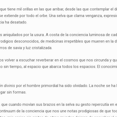
ue tiene mil orillas en las que arribar, desde las que contemplar el
e se extiende por todo el orbe. Una selva que clama venganza, expre
cia ha desatado.
 aniquilados por la usura. A costa de la conciencia luminosa de cad
 prodigios desconocidos, de medicinas irrepetibles que mueren en la
os de savia y luz cristalizada.
os volver a escuchar reverberar en el cosmos que nos circunda y 
 sin tiempo, al espacio que abarca todos los espacios. El conocimient
in divinis
por el hombre primordial ha sido olvidado. La noche se ha
ogar sin formas.
e cuando movían sus brazos en la selva su gesto repercutía en el
ontinuum de la conciencia que nos une notas prodigiosas de que todo