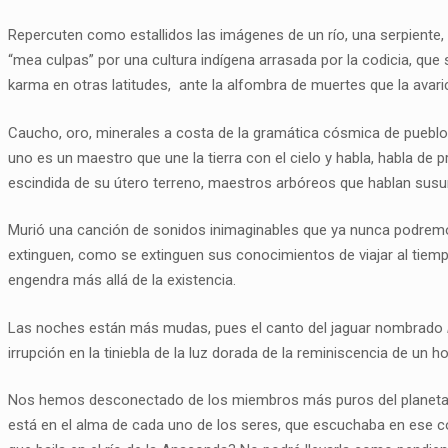
Repercuten como estallidos las imágenes de un río, una serpiente, q
“mea culpas” por una cultura indígena arrasada por la codicia, qu
karma en otras latitudes, ante la alfombra de muertes que la avari
Caucho, oro, minerales a costa de la gramática cósmica de pueblos
uno es un maestro que une la tierra con el cielo y habla, habla de
escindida de su útero terreno, maestros arbóreos que hablan susurr
Murió una canción de sonidos inimaginables que ya nunca podrem
extinguen, como se extinguen sus conocimientos de viajar al tiempo
engendra más allá de la existencia.
Las noches están más mudas, pues el canto del jaguar nombrado
irrupción en la tiniebla de la luz dorada de la reminiscencia de un h
Nos hemos desconectado de los miembros más puros del planeta qu
está en el alma de cada uno de los seres, que escuchaba en ese c