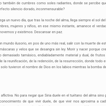
o también de cumbres como soles radiantes, donde se percibe que 
erfecto silencio dorado, inconmensurable?
a un nuevo día, que tras la noche del alma, llega siempre el sol del
mbres, mujeres y niños, en ese mismo instante, amanece el verda
 movemos y existimos. Descansar en paz.
n mundo ilusorio, en pos de uno más real, salir con la muerte de es
 máscaras y velos que se desangra sin ley. Morir y nacer porque 
o demasiado tamásico, endiabladamente material y dual, de frutos d
la reunificación, de la redención, de la resurrección, donde todo es
e solo tuvieron el nombre de Dios en los labios mientras la bomba 
flictiva. No para negar que Siria duele en el tuétano del alma sino
reconocimiento de que vivir duele, de que vivir nos aproxima a 