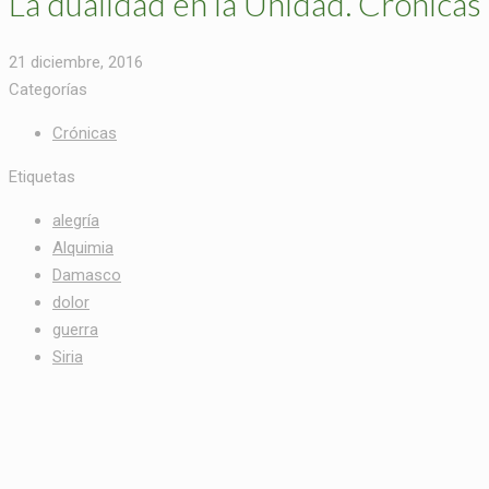
La dualidad en la Unidad. Crónicas 
21 diciembre, 2016
Categorías
Crónicas
Etiquetas
alegría
Alquimia
Damasco
dolor
guerra
Siria