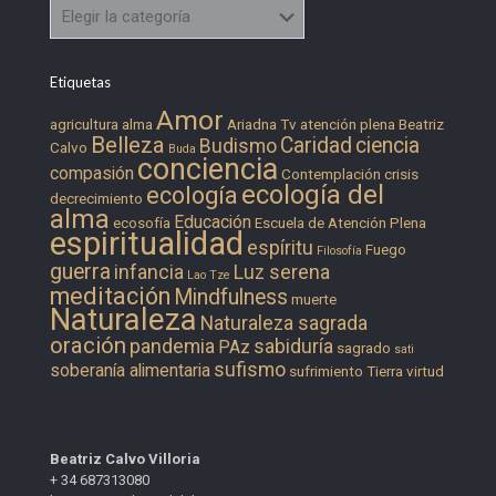
Categorías
Etiquetas
Amor
agricultura
alma
Ariadna Tv
atención plena
Beatriz
Belleza
Caridad
ciencia
Budismo
Calvo
Buda
conciencia
compasión
Contemplación
crisis
ecología del
ecología
decrecimiento
alma
Educación
ecosofía
Escuela de Atención Plena
espiritualidad
espíritu
Fuego
Filosofía
guerra
infancia
Luz serena
Lao Tze
meditación
Mindfulness
muerte
Naturaleza
Naturaleza sagrada
oración
pandemia
sabiduría
PAz
sagrado
sati
sufismo
soberanía alimentaria
sufrimiento
Tierra
virtud
Beatriz Calvo Villoria
+ 34 687313080