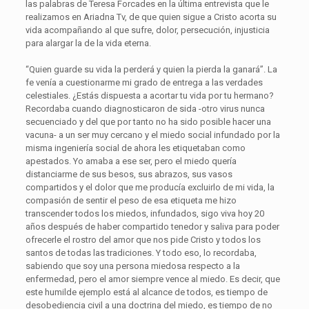
las palabras de Teresa Forcades en la última entrevista que le
realizamos en Ariadna Tv, de que quien sigue a Cristo acorta su
vida acompañando al que sufre, dolor, persecución, injusticia
para alargar la de la vida eterna.
“Quien guarde su vida la perderá y quien la pierda la ganará”. La
fe venía a cuestionarme mi grado de entrega a las verdades
celestiales. ¿Estás dispuesta a acortar tu vida por tu hermano?
Recordaba cuando diagnosticaron de sida -otro virus nunca
secuenciado y del que por tanto no ha sido posible hacer una
vacuna- a un ser muy cercano y el miedo social infundado por la
misma ingeniería social de ahora les etiquetaban como
apestados. Yo amaba a ese ser, pero el miedo quería
distanciarme de sus besos, sus abrazos, sus vasos
compartidos y el dolor que me producía excluirlo de mi vida, la
compasión de sentir el peso de esa etiqueta me hizo
transcender todos los miedos, infundados, sigo viva hoy 20
años después de haber compartido tenedor y saliva para poder
ofrecerle el rostro del amor que nos pide Cristo y todos los
santos de todas las tradiciones. Y todo eso, lo recordaba,
sabiendo que soy una persona miedosa respecto a la
enfermedad, pero el amor siempre vence al miedo. Es decir, que
este humilde ejemplo está al alcance de todos, es tiempo de
desobediencia civil a una doctrina del miedo, es tiempo de no