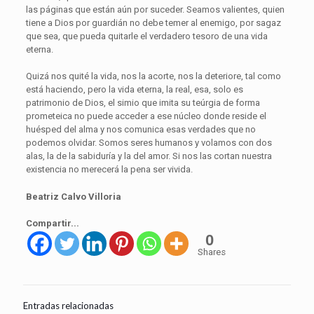
las páginas que están aún por suceder. Seamos valientes, quien
tiene a Dios por guardián no debe temer al enemigo, por sagaz
que sea, que pueda quitarle el verdadero tesoro de una vida
eterna.
Quizá nos quité la vida, nos la acorte, nos la deteriore, tal como
está haciendo, pero la vida eterna, la real, esa, solo es
patrimonio de Dios, el simio que imita su teúrgia de forma
prometeica no puede acceder a ese núcleo donde reside el
huésped del alma y nos comunica esas verdades que no
podemos olvidar. Somos seres humanos y volamos con dos
alas, la de la sabiduría y la del amor. Si nos las cortan nuestra
existencia no merecerá la pena ser vivida.
Beatriz Calvo Villoria
Compartir...
0
Shares
Entradas relacionadas