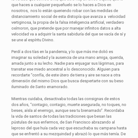
que haces a cualquier pequeñuelo se lo haces a Dios en
nosotros, nos lo están queriendo robar con las medidas de
distanciamiento social de esta distopía que avanza a velocidad
vertiginosa, la propia de la falsa inteligencia artificial, verdadero
oxímoron, que pretende que por manejar infinitos datos a alta
velocidad va a adquirir la santa sabiduría del que se vacía de sí y
se une al espíritu Divino.
Perdí a dos tías en la pandemia, y lo que más me dolió es
imaginar su soledad y la ausencia de una mano amiga, querida,
amada junto a su lecho. Nadie para enjuagar sus lágrimas, para
transitar ese miedo ancestral a lo desconocido. Alguien para
recordarte “confía, de este útero de tierra y aire se nace a otra
dimensión del mismo Dios que busca despertarte con su beso
iluminado de Santo enamorado.
Mientras cuidaba, desactivaba todas las consignas de estos
dos años, “contagio, contagio, muerte asegurada, no toques, no
beses, aísla al enemigo, aunque sea tu bienamado”. Recordaba
la vida de santos de todas las tradiciones que besan las
pústulas de sus enfermos, de San Francisco abrazando al
leproso del que huía cada vez que escuchaba su campana hasta
que se enfrentó a su mezquindad y abrazó lo que más temía. De