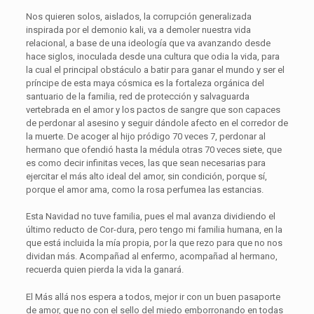
Nos quieren solos, aislados, la corrupción generalizada
inspirada por el demonio kali, va a demoler nuestra vida
relacional, a base de una ideología que va avanzando desde
hace siglos, inoculada desde una cultura que odia la vida, para
la cual el principal obstáculo a batir para ganar el mundo y ser el
príncipe de esta maya cósmica es la fortaleza orgánica del
santuario de la familia, red de protección y salvaguarda
vertebrada en el amor y los pactos de sangre que son capaces
de perdonar al asesino y seguir dándole afecto en el corredor de
la muerte. De acoger al hijo pródigo 70 veces 7, perdonar al
hermano que ofendió hasta la médula otras 70 veces siete, que
es como decir
infinitas
veces, las que sean necesarias para
ejercitar el más alto ideal del amor, sin condición, porque sí,
porque el amor ama, como la rosa perfumea las estancias
.
Esta Navidad no tuve familia, pues el mal avanza dividiendo el
último reducto de Cor-dura, pero tengo mi familia humana, en la
que está incluida la mía propia, por la que rezo para que no nos
dividan más. Acompañad al enfermo, acompañad al hermano,
recuerda quien pierda la vida la ganará.
El Más allá nos espera a todos, mejor ir con un buen pasaporte
de amor, que no con el sello del miedo emborronando en todas