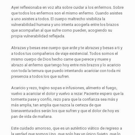
Ayer reflexionaba en voz alta sobre cuidar a los enfermos. Sobre
que todos los enfermos son el mismo enfermo. Cuando asistes
a uno asistes a todos. El cuerpo maltrecho visibiliza la
vulnerabilidad humana y uno intenta acogerla entre los brazos
que acompañan al que sufre como pueden, acogiendo su
propia vulnerabilidad reflejada.
Abrazas y besas ese cuerpo que arde y te abrazas y besas a ti y
a todos tus compañeros de viaje existencial. Todos somos el
mismo cuerpo de Dios hecho carne que perece y muere y
abrazo al enfermo que tengo hoy entre mis brazos y lo acaricio
con toda la ternura que puedo intentando acariciar con toda mi
presencia a todos los que sufren.
Acaricio y rezo, trajino sopas e infusiones, alimento el fuego,
vuelvo a acariciar el dolor y vuelvo a rezar. Paciente espero que la
tormenta pase y confío, rezo para que la confianza sea más y
más amplia, tan amplia que nazca la certeza de que
bienaventurados serán los que sufren y que el dolor de hoy es
pan de vida de mañana.
Este cuidado amoroso, que es un auténtico viático de regreso a
la verdad que somos Uno, que solo hay un único Sujeto, que lo