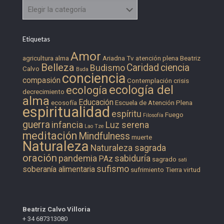
Categorías
Etiquetas
Amor
agricultura
alma
Ariadna Tv
atención plena
Beatriz
Belleza
Caridad
ciencia
Budismo
Calvo
Buda
conciencia
compasión
Contemplación
crisis
ecología del
ecología
decrecimiento
alma
Educación
ecosofía
Escuela de Atención Plena
espiritualidad
espíritu
Fuego
Filosofía
guerra
infancia
Luz serena
Lao Tze
meditación
Mindfulness
muerte
Naturaleza
Naturaleza sagrada
oración
pandemia
sabiduría
PAz
sagrado
sati
sufismo
soberanía alimentaria
sufrimiento
Tierra
virtud
Beatriz Calvo Villoria
+ 34 687313080