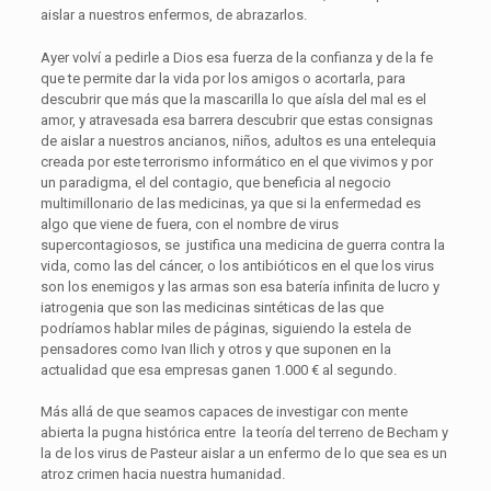
aislar a nuestros enfermos, de abrazarlos.
Ayer volví a pedirle a Dios esa fuerza de la confianza y de la fe
que te permite dar la vida por los amigos o acortarla, para
descubrir que más que la mascarilla lo que aísla del mal es el
amor, y atravesada esa barrera descubrir que estas consignas
de aislar a nuestros ancianos, niños, adultos es una entelequia
creada por este terrorismo informático en el que vivimos y por
un paradigma, el del contagio, que beneficia al negocio
multimillonario de las medicinas, ya que si la enfermedad es
algo que viene de fuera, con el nombre de virus
supercontagiosos, se justifica una medicina de guerra contra la
vida, como las del cáncer, o los antibióticos en el que los virus
son los enemigos y las armas son esa batería infinita de lucro y
iatrogenia que son las medicinas sintéticas de las que
podríamos hablar miles de páginas, siguiendo la estela de
pensadores como Ivan Ilich y otros y que suponen en la
actualidad que esa empresas ganen 1.000 € al segundo.
Más allá de que seamos capaces de investigar con mente
abierta la pugna histórica entre la teoría del terreno de Becham y
la de los virus de Pasteur aislar a un enfermo de lo que sea es un
atroz crimen hacia nuestra humanidad.