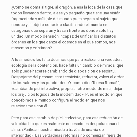
¿Cómo se doma al tigre, al dragón, a esa la loca de la casa que
todos llevamos dentro, a ese yo pequeño que tiene una visión
fragmentada y múltiple del mundo pues separa al sujeto que
conoce y al objeto conocido clasificando el mundo en
categorías que separan y trazan fronteras donde sólo hay
unidad. Un modo de visión incapaz de unificar los distintos
órdenes en los que danza el cosmos en el que somos, nos
movemos y existimos?
A los medios les falta decirnos que para realizar una verdadera
ecología de la contención, hace falta un cambio de mirada, que
sólo puede hacerse cambiando de disposición de espíritu.
Despojarse del pensamiento tecnicista, reductor, volver al orden
de los valores y las prioridades. O, como dice Teresa Romañá,
«cambiar de piel intelectiva, propiciar otro modo de mirar, dejar
los prejuicios lógicos de la modernidad». Pues el modo en que
concebimos el mundo configura el modo en que nos
relacionamos con él.
Pero para ese cambio de piel intelectiva, para esa reducción de
velocidad lo que es realmente necesario es despolucionar el
alma. «Purificar nuestra mirada a través de una vía de
interioridad». Las verdaderas reformas no comienzan fuera de