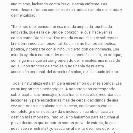
uno mismo, luchando contra los que están enfrente. Las
verdaderas reformas consisten en un radical cambio de mirada y
de mentalidad.
“Tenemos que reencontrar esa mirada ampliada, purificada,
renovada, que es la del Ojo del corazón, el cual hace ver las
cosas como Dios las ve. Esa mirada es aquella que sobrepasa
la visión inmediata, horizontal. Es al mismo tiempo simbólica,
poética, y comparte con el niño un cierto don de inocencia. Esa
mirada ayuda a comprender que una montaña, un río, un bosque,
son algo más que un conglomerado de minerales, una masa de
agua, unos troncos de árboles, y nos habla de nuestra
ascensión personal, del devenir cósmico, del santuario interior.
Toda la naturaleza esta ahí para enseñarnos quienes somos. Esa
es su importancia pedagógica. A nosotros nos corresponde
saber captar sus mensajes, descifrar sus «claves», recordar sus
lecciones; y para escucharlas más de cerca, decidirnos de una
vez por todas a instalarnos en su seno, conllevando eso un
completo giro en nuestra vida o incluso un cambio hacia un
destino más modesto. Pero ¿qué no haríamos para escuchar al
polvo decirnos que nosotros somos polvo de estrella, lo cual
nos hace ser estrella? ¿o escuchar al viento decirnos que no