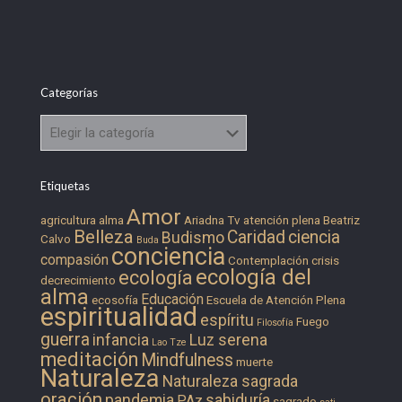
Categorías
Categorías
Etiquetas
Amor
agricultura
alma
Ariadna Tv
atención plena
Beatriz
Belleza
Caridad
ciencia
Budismo
Calvo
Buda
conciencia
compasión
Contemplación
crisis
ecología del
ecología
decrecimiento
alma
Educación
ecosofía
Escuela de Atención Plena
espiritualidad
espíritu
Fuego
Filosofía
guerra
infancia
Luz serena
Lao Tze
meditación
Mindfulness
muerte
Naturaleza
Naturaleza sagrada
oración
pandemia
sabiduría
PAz
sagrado