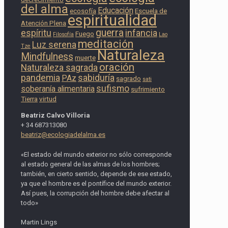
del alma
Educación
ecosofía
Escuela de
espiritualidad
Atención Plena
guerra
espíritu
infancia
Fuego
Filosofía
Lao
meditación
Luz serena
Tze
Naturaleza
Mindfulness
muerte
oración
Naturaleza sagrada
pandemia
sabiduría
PAz
sagrado
sati
sufismo
soberanía alimentaria
sufrimiento
Tierra
virtud
Beatriz Calvo Villoria
+ 34 687313080
beatriz@ecologiadelalma.es
«El estado del mundo exterior no sólo corresponde
al estado general de las almas de los hombres;
también, en cierto sentido, depende de ese estado,
ya que el hombre es el pontífice del mundo exterior.
Así pues, la corrupción del hombre debe afectar al
todo»
Martin Lings