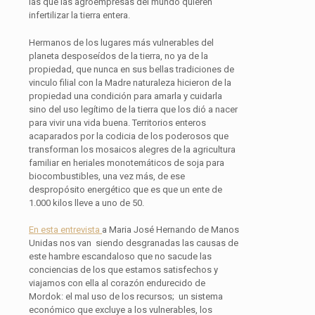
las que las agroempresas del mundo quieren
infertilizar la tierra entera.
Hermanos de los lugares más vulnerables del
planeta desposeídos de la tierra, no ya de la
propiedad, que nunca en sus bellas tradiciones de
vinculo filial con la Madre naturaleza hicieron de la
propiedad una condición para amarla y cuidarla
sino del uso legítimo de la tierra que los dió a nacer
para vivir una vida buena. Territorios enteros
acaparados por la codicia de los poderosos que
transforman los mosaicos alegres de la agricultura
familiar en heriales monotemáticos de soja para
biocombustibles, una vez más, de ese
despropósito energético que es que un ente de
1.000 kilos lleve a uno de 50.
En esta entrevista
a Maria José Hernando de Manos
Unidas nos van siendo desgranadas las causas de
este hambre escandaloso que no sacude las
conciencias de los que estamos satisfechos y
viajamos con ella al corazón endurecido de
Mordok: el mal uso de los recursos; un sistema
económico que excluye a los vulnerables, los