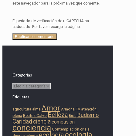
este navegador para la próxima vez que comente.
El periodo de verificación de reCAPTCHA ha
caducado. Por favor, recarga la página.
Categorías
Categorías
Etiquetas
Amor
agricultura
alma
Ariadna Tv
atención
Belleza
Budismo
plena
Beatriz Calvo
Buda
Caridad
ciencia
compasión
conciencia
Contemplación
crisis
ecología
ecología
decrecimiento