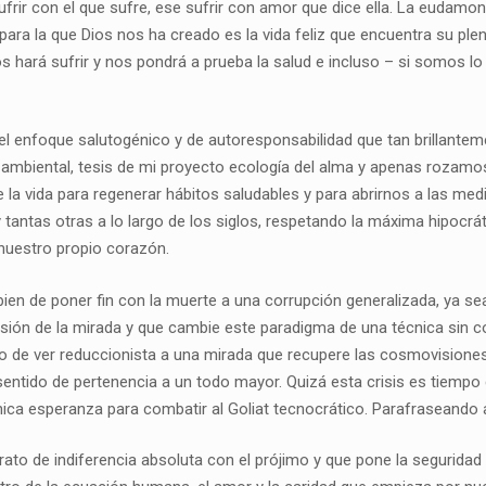
ufrir con el que sufre, ese sufrir con amor que dice ella. La eudamo
 para la que Dios nos ha creado es la vida feliz que encuentra su plen
os hará sufrir y nos pondrá a prueba la salud e incluso – si somos 
l enfoque salutogénico y de autoresponsabilidad que tan brillanteme
 ambiental, tesis de mi proyecto ecología del alma y apenas rozamos, 
e la vida para regenerar hábitos saludables y para abrirnos a las me
tantas otras a lo largo de los siglos, respetando la máxima hipocráti
uestro propio corazón.
bien de poner fin con la muerte a una corrupción generalizada, ya se
ión de la mirada y que cambie este paradigma de una técnica sin con
do de ver reduccionista a una mirada que recupere las cosmovisione
n sentido de pertenencia a un todo mayor. Quizá esta crisis es tiemp
 única esperanza para combatir al Goliat tecnocrático. Parafraseando
ato de indiferencia absoluta con el prójimo y que pone la seguridad