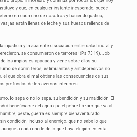
estro propio minotauro y continua por todos los que hoy
tituye y que, en cualquier instante inesperado, puede
 eterno en cada uno de nosotros y haciendo justica,
vasijas están llenas de leche y sus huesos rellenos de
a injusticia y la aparente disociación entre salud moral y
Perecieron, se consumieron de terrores! (Ps 73,19). Job
 de los impíos es apagada y viene sobre ellos su
consumo de somníferos, estimulantes y antidepresivos no
no, el que obra el mal obtiene las consecuencias de sus
as profundas de los avernos interiores.
umo, lo sepa o no lo sepa, su bendición y su maldición. El
odrá beneficiarse del agua que el pobre Lázaro que va al
ea hambre, peste, guerra es siempre bienaventurado
in condición, incluso al enemigo, que no sabe lo que
 aunque a cada uno le de lo que haya elegido en esta