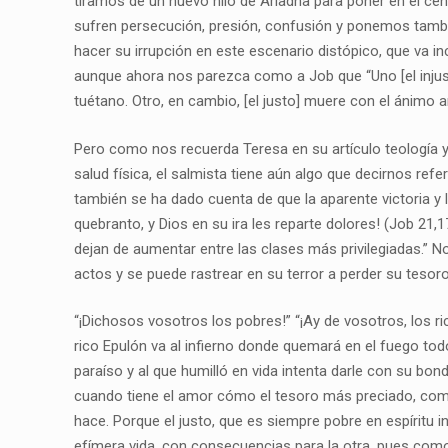
tiramos de un nuevo hilo de Ariadna para poner en el ce
sufren persecución, presión, confusión y ponemos tambié
hacer su irrupción en este escenario distópico, que va 
aunque ahora nos parezca como a Job que “Uno [el injusto
tuétano. Otro, en cambio, [el justo] muere con el ánimo
Pero como nos recuerda Teresa en su artículo teología y sa
salud física, el salmista tiene aún algo que decirnos re
también se ha dado cuenta de que la aparente victoria y 
quebranto, y Dios en su ira les reparte dolores! (Job 21
dejan de aumentar entre las clases más privilegiadas.” No
actos y se puede rastrear en su terror a perder su teso
“¡Dichosos vosotros los pobres!” “¡Ay de vosotros, los ri
rico Epulón va al infierno donde quemará en el fuego tod
paraíso y al que humilló en vida intenta darle con su bo
cuando tiene el amor cómo el tesoro más preciado, como
hace. Porque el justo, que es siempre pobre en espíritu
efímera vida, con consecuencias para la otra, pues como 