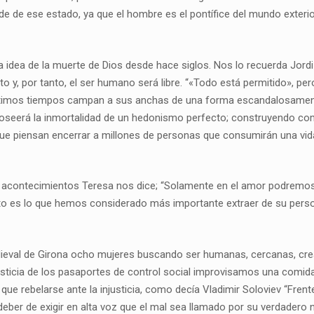
e de ese estado, ya que el hombre es el pontífice del mundo exterior
n la idea de la muerte de Dios desde hace siglos. Nos lo recuerda Jor
y, por tanto, el ser humano será libre. “«Todo está permitido», pero 
s últimos tiempos campan a sus anchas de una forma escandalosamen
seerá la inmortalidad de un hedonismo perfecto; construyendo como
ue piensan encerrar a millones de personas que consumirán una vida 
 acontecimientos Teresa nos dice; “Solamente en el amor podremos p
Esto es lo que hemos considerado más importante extraer de su per
eval de Girona ocho mujeres buscando ser humanas, cercanas, crea
njusticia de los pasaportes de control social improvisamos una comid
ue rebelarse ante la injusticia, como decía Vladimir Soloviev “Fren
l deber de exigir en alta voz que el mal sea llamado por su verdader