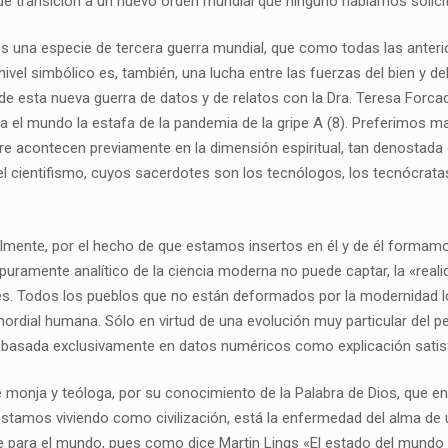
e transición a un nuevo orden mundial que ninguno habíamos solici
 una especie de tercera guerra mundial, que como todas las anterio
ivel simbólico es, también, una lucha entre las fuerzas del bien y d
s de esta nueva guerra de datos y de relatos con la Dra. Teresa For
a el mundo la estafa de la pandemia de la gripe A (8). Preferimos man
 acontecen previamente en la dimensión espiritual, tan denostada 
 el cientifismo, cuyos sacerdotes son los tecnólogos, los tecnócrata
lmente, por el hecho de que estamos insertos en él y de él formamo
 puramente analítico de la ciencia moderna no puede captar, la «rea
eles. Todos los pueblos que no están deformados por la modernidad lo
rimordial humana. Sólo en virtud de una evolución muy particular del
ia basada exclusivamente en datos numéricos como explicación satis
nja y teóloga, por su conocimiento de la Palabra de Dios, que en la
stamos viviendo como civilización, está la enfermedad del alma de u
ne para el mundo, pues como dice Martin Lings «El estado del mundo 