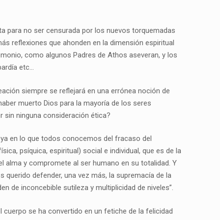
vista para no ser censurada por los nuevos torquemadas
s reflexiones que ahonden en la dimensión espiritual
demonio, como algunos Padres de Athos aseveran, y los
bardía etc…
eación siempre se reflejará en una errónea noción de
 haber muerto Dios para la mayoría de los seres
 sin ninguna consideración ética?
no ya en lo que todos conocemos del fracaso del
ca, psíquica, espiritual) social e individual, que es de la
 del alma y compromete al ser humano en su totalidad. Y
os querido defender, una vez más, la supremacía de la
n de inconcebible sutileza y multiplicidad de niveles”.
 cuerpo se ha convertido en un fetiche de la felicidad