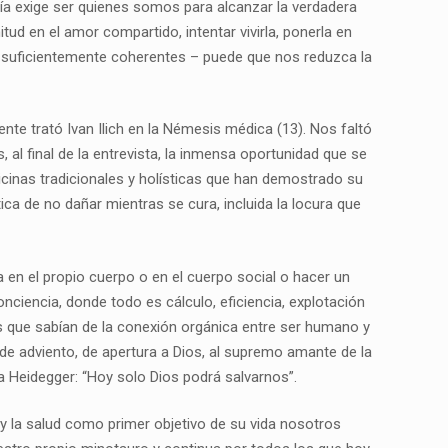
nía exige ser quienes somos para alcanzar la verdadera
itud en el amor compartido, intentar vivirla, ponerla en
lo suficientemente coherentes – puede que nos reduzca la
nte trató Ivan Ilich en la Némesis médica (13). Nos faltó
al final de la entrevista, la inmensa oportunidad que se
dicinas tradicionales y holísticas que han demostrado su
ca de no dañar mientras se cura, incluida la locura que
a en el propio cuerpo o en el cuerpo social o hacer un
ciencia, donde todo es cálculo, eficiencia, explotación
s que sabían de la conexión orgánica entre ser humano y
o de adviento, de apertura a Dios, al supremo amante de la
 a Heidegger: “Hoy solo Dios podrá salvarnos”.
 y la salud como primer objetivo de su vida nosotros