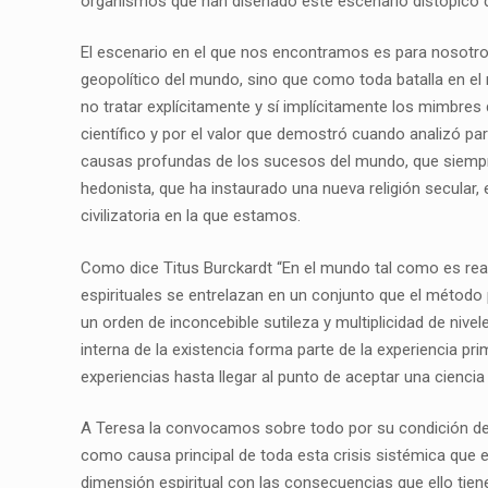
organismos que han diseñado este escenario distópico d
El escenario en el que nos encontramos es para nosotros
geopolítico del mundo, sino que como toda batalla en el n
no tratar explícitamente y sí implícitamente los mimbre
científico y por el valor que demostró cuando analizó par
causas profundas de los sucesos del mundo, que siempre
hedonista, que ha instaurado una nueva religión secular,
civilizatoria en la que estamos.
Como dice Titus Burckardt “En el mundo tal como es rea
espirituales se entrelazan en un conjunto que el método
un orden de inconcebible sutileza y multiplicidad de niv
interna de la existencia forma parte de la experiencia p
experiencias hasta llegar al punto de aceptar una cienc
A Teresa la convocamos sobre todo por su condición de mo
como causa principal de toda esta crisis sistémica que e
dimensión espiritual con las consecuencias que ello tie