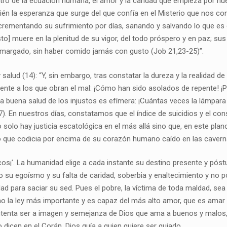
ntro de la ecuación humana, el amor y la caridad que empieza por nu
n la esperanza que surge del que confía en el Misterio que nos cons
incrementando su sufrimiento por días, sanando y salvando lo que es
] muere en la plenitud de su vigor, del todo próspero y en paz; sus 
 amargado, sin haber comido jamás con gusto (Job 21,23-25)”.
lud (14): “Y, sin embargo, tras constatar la dureza y la realidad de l
ferente a los que obran el mal: ¡Cómo han sido asolados de repente! ¡
la buena salud de los injustos es efímera: ¡Cuántas veces la lámpara
,17). En nuestros días, constatamos que el índice de suicidios y el 
 solo hay justicia escatológica en el más allá sino que, en este pla
ro que codicia por encima de su corazón humano caído en las cavern
cos¡’. La humanidad elige a cada instante su destino presente y póst
o su egoísmo y su falta de caridad, soberbia y enaltecimiento y no p
ndad para saciar su sed. Pues el pobre, la víctima de toda maldad, s
 la ley más importante y es capaz del más alto amor, que es amar s
 intenta ser a imagen y semejanza de Dios que ama a buenos y malos,
dicen en el Corán, Dios guía a quien quiere ser guiado.