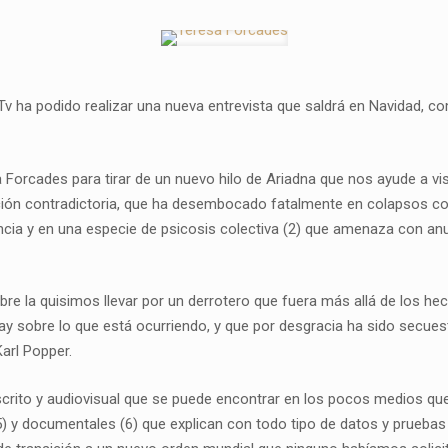
Tv ha podido realizar una nueva entrevista que saldrá en Navidad, c
Forcades para tirar de un nuevo hilo de Ariadna que nos ayude a vis
n contradictoria, que ha desembocado fatalmente en colapsos cognit
ia y en una especie de psicosis colectiva (2) que amenaza con anul
mbre la quisimos llevar por un derrotero que fuera más allá de los h
 hay sobre lo que está ocurriendo, y que por desgracia ha sido secu
Karl Popper.
al escrito y audiovisual que se puede encontrar en los pocos medios 
s (5) y documentales (6) que explican con todo tipo de datos y prueb