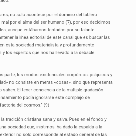
tado.
res, no solo acontece por el dominio del tablero
el mal por el alma del ser humano (7), por eso decidimos
cades, aunque estábamos tentados por su talante
tener la línea editorial de este canal que es buscar las
en esta sociedad materialista y profundamente
s y los expertos que nos ha llevado a la debacle
s parte, los modos existenciales corpóreos, psíquicos y
lidad» no consiste en meras «cosas», sino que representa
 saben. El tener conciencia de la múltiple gradación
 pensamiento podía ignorarse este complejo de
factoria del cosmos.” (9)
 tradición cristiana sana y salva. Pues en el fondo y
na sociedad que, inistimos, ha dado la espalda a la
exterior no sólo corresponde al estado general de las