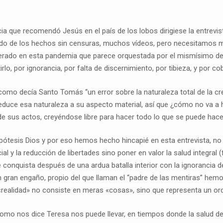
tucia que recomendó Jesús en el país de los lobos dirigiese la entre
do de los hechos sin censuras, muchos vídeos, pero necesitamos má
ulnerado en esta pandemia que parece orquestada por el mismísimo 
, por ignorancia, por falta de discernimiento, por tibieza, y por co
como decía Santo Tomás “un error sobre la naturaleza total de la cr
o reduce esa naturaleza a su aspecto material, así que ¿cómo no va a
 sus actos, creyéndose libre para hacer todo lo que se puede hacer
 hipótesis Dios y por eso hemos hecho hincapié en esta entrevista, 
y la reducción de libertades sino poner en valor la salud integral (físi
se conquista después de una ardua batalla interior con la ignorancia
n gran engaño, propio del que llaman el “padre de las mentiras” hem
«realidad» no consiste en meras «cosas», sino que representa un orde
como nos dice Teresa nos puede llevar, en tiempos donde la salud del