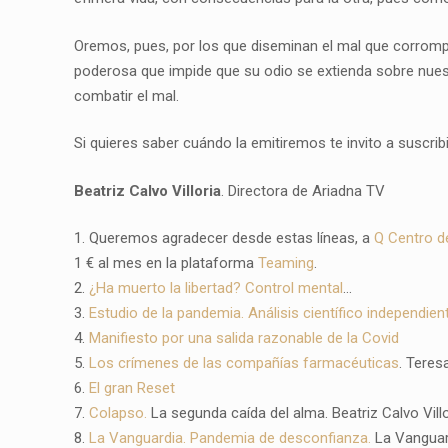
Oremos, pues, por los que diseminan el mal que corrompe 
poderosa que impide que su odio se extienda sobre nuest
combatir el mal.
Si quieres saber cuándo la emitiremos te invito a suscrib
Beatriz Calvo Villoria
. Directora de Ariadna TV
1. Queremos agradecer desde estas líneas, a
Q Centro d
1 € al mes en la plataforma
Teaming
.
2.
¿Ha muerto la libertad? Control mental
…
3.
Estudio de la pandemia. Análisis científico independien
4.
Manifiesto por una salida razonable de la Covid
5.
Los crímenes de las compañías farmacéuticas
. Teres
6.
El gran Reset
7.
Colapso.
La segunda caída del alma. Beatriz Calvo Villo
8.
La Vanguardia. Pandemia de desconfianza.
La Vanguar