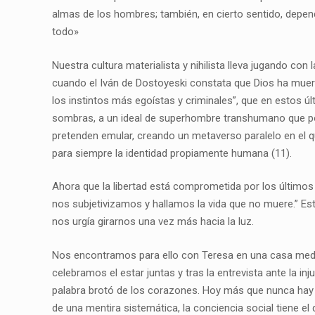
almas de los hombres; también, en cierto sentido, depend
todo»
Nuestra cultura materialista y nihilista lleva jugando co
cuando el Iván de Dostoyeski constata que Dios ha muerto 
los instintos más egoístas y criminales”, que en esto
sombras, a un ideal de superhombre transhumano que po
pretenden emular, creando un metaverso paralelo en el q
para siempre la identidad propiamente humana (11).
Ahora que la libertad está comprometida por los últimos
nos subjetivizamos y hallamos la vida que no muere.” 
nos urgía girarnos una vez más hacia la luz.
Nos encontramos para ello con Teresa en una casa medi
celebramos el estar juntas y tras la entrevista ante la i
palabra brotó de los corazones. Hoy más que nunca hay q
de una mentira sistemática, la conciencia social tiene e