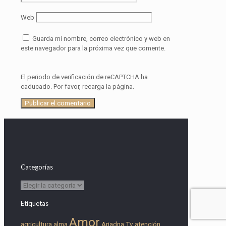
Web
Guarda mi nombre, correo electrónico y web en
este navegador para la próxima vez que comente.
El periodo de verificación de reCAPTCHA ha
caducado. Por favor, recarga la página.
Categorías
Categorías
Etiquetas
Amor
agricultura
alma
Ariadna Tv
atención