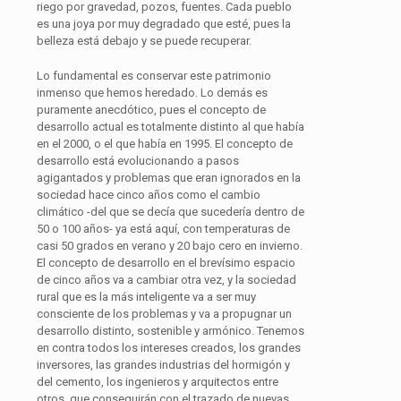
riego por gravedad, pozos, fuentes. Cada pueblo
es una joya por muy degradado que esté, pues la
belleza está debajo y se puede recuperar.
Lo fundamental es conservar este patrimonio
inmenso que hemos heredado. Lo demás es
puramente anecdótico, pues el concepto de
desarrollo actual es totalmente distinto al que había
en el 2000, o el que había en 1995. El concepto de
desarrollo está evolucionando a pasos
agigantados y problemas que eran ignorados en la
sociedad hace cinco años como el cambio
climático -del que se decía que sucedería dentro de
50 o 100 años- ya está aquí, con temperaturas de
casi 50 grados en verano y 20 bajo cero en invierno.
El concepto de desarrollo en el brevísimo espacio
de cinco años va a cambiar otra vez, y la sociedad
rural que es la más inteligente va a ser muy
consciente de los problemas y va a propugnar un
desarrollo distinto, sostenible y armónico. Tenemos
en contra todos los intereses creados, los grandes
inversores, las grandes industrias del hormigón y
del cemento, los ingenieros y arquitectos entre
otros, que conseguirán con el trazado de nuevas