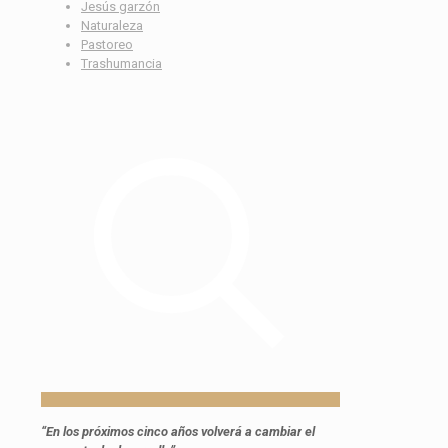
Jesús garzón
Naturaleza
Pastoreo
Trashumancia
“En los próximos cinco años volverá a cambiar el