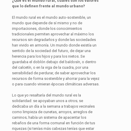
¿Qué es el mundo rural, cuáles son los valores
que lo definen frente al mundo urbano?
El mundo rural es el mundo auto-sostenible, un
mundo que depende de sí mismo y no de
importaciones, donde los conocimientos
tradicionales permiten aprovechar al máximo los
recursos sin degradarlos y donde las sociedades
han vivido en armonía. Un mundo donde existía un
sentido de la sociedad del futuro, de dejar una
herencia para los hijos y para los nietos. Se
guardaba el doblón debajo del baldosín, o dentro
del calcetín, o en la viga de la cuadra, por una
sensibilidad de perdurar, de saber aprovechar los
recursos de forma sostenible y ahorrar para la vejez
o para cuando vinieran épocas climáticas adversas.
Lo que yo resaltaría del mundo rural es la
solidaridad: se apoyaban unos a otros; se
dedicaba un día a la semana a trabajos vecinales
como limpieza de cunetas, arroyos, arreglos de
caminos; había un sistema de apacentar los
rebaños de una forma comunal en función de tus
riquezas (si tenías más cabezas tenías que estar