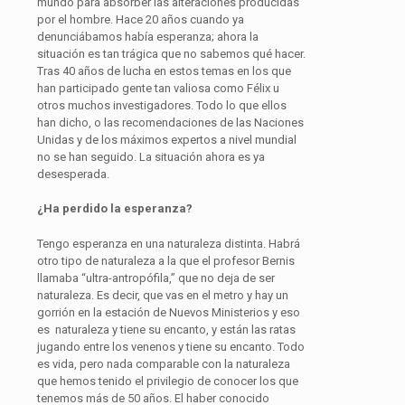
mundo para absorber las alteraciones producidas
por el hombre. Hace 20 años cuando ya
denunciábamos había esperanza; ahora la
situación es tan trágica que no sabemos qué hacer.
Tras 40 años de lucha en estos temas en los que
han participado gente tan valiosa como Félix u
otros muchos investigadores. Todo lo que ellos
han dicho, o las recomendaciones de las Naciones
Unidas y de los máximos expertos a nivel mundial
no se han seguido. La situación ahora es ya
desesperada.
¿Ha perdido la esperanza?
Tengo esperanza en una naturaleza distinta. Habrá
otro tipo de naturaleza a la que el profesor Bernis
llamaba “ultra-antropófila,” que no deja de ser
naturaleza. Es decir, que vas en el metro y hay un
gorrión en la estación de Nuevos Ministerios y eso
es naturaleza y tiene su encanto, y están las ratas
jugando entre los venenos y tiene su encanto. Todo
es vida, pero nada comparable con la naturaleza
que hemos tenido el privilegio de conocer los que
tenemos más de 50 años. El haber conocido