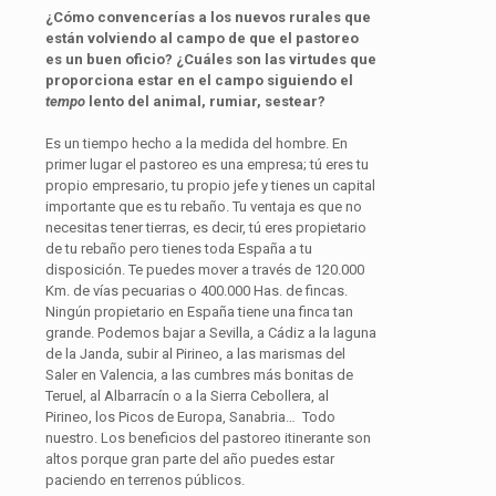
¿Cómo convencerías a los nuevos rurales que
están volviendo al campo de que el pastoreo
es un buen oficio? ¿Cuáles son las virtudes que
proporciona estar en el campo siguiendo el
tempo
lento del animal, rumiar, sestear?
Es un tiempo hecho a la medida del hombre. En
primer lugar el pastoreo es una empresa; tú eres tu
propio empresario, tu propio jefe y tienes un capital
importante que es tu rebaño. Tu ventaja es que no
necesitas tener tierras, es decir, tú eres propietario
de tu rebaño pero tienes toda España a tu
disposición. Te puedes mover a través de 120.000
Km. de vías pecuarias o 400.000 Has. de fincas.
Ningún propietario en España tiene una finca tan
grande. Podemos bajar a Sevilla, a Cádiz a la laguna
de la Janda, subir al Pirineo, a las marismas del
Saler en Valencia, a las cumbres más bonitas de
Teruel, al Albarracín o a la Sierra Cebollera, al
Pirineo, los Picos de Europa, Sanabria… Todo
nuestro. Los beneficios del pastoreo itinerante son
altos porque gran parte del año puedes estar
paciendo en terrenos públicos.